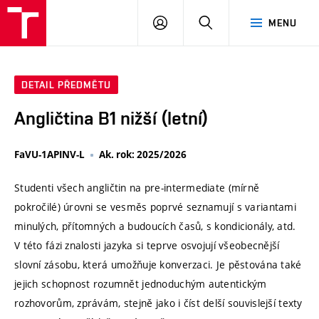
VUT
PŘIHLÁSIT
HLEDAT
MENU
SE
DETAIL PŘEDMĚTU
Angličtina B1 nižší (letní)
FaVU-1APINV-L
Ak. rok: 2025/2026
Studenti všech angličtin na pre-intermediate (mírně
pokročilé) úrovni se vesměs poprvé seznamují s variantami
minulých, přítomných a budoucích časů, s kondicionály, atd.
V této fázi znalosti jazyka si teprve osvojují všeobecnější
slovní zásobu, která umožňuje konverzaci. Je pěstována také
jejich schopnost rozumnět jednoduchým autentickým
rozhovorům, zprávám, stejně jako i číst delší souvislejší texty