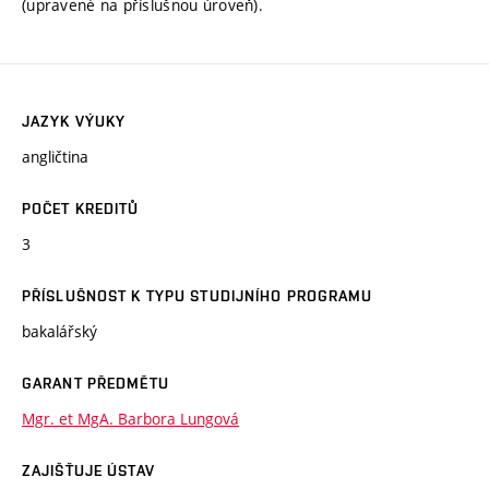
(upravené na příslušnou úroveň).
JAZYK VÝUKY
angličtina
POČET KREDITŮ
3
PŘÍSLUŠNOST K TYPU STUDIJNÍHO PROGRAMU
bakalářský
GARANT PŘEDMĚTU
Mgr. et MgA. Barbora Lungová
ZAJIŠŤUJE ÚSTAV