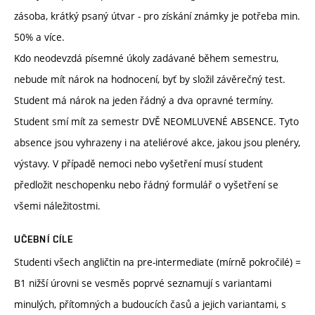
zásoba, krátký psaný útvar - pro získání známky je potřeba min.
50% a více.
Kdo neodevzdá písemné úkoly zadávané během semestru,
nebude mít nárok na hodnocení, byť by složil závěrečný test.
Student má nárok na jeden řádný a dva opravné termíny.
Student smí mít za semestr DVĚ NEOMLUVENÉ ABSENCE. Tyto
absence jsou vyhrazeny i na ateliérové akce, jakou jsou plenéry,
výstavy. V případě nemoci nebo vyšetření musí student
předložit neschopenku nebo řádný formulář o vyšetření se
všemi náležitostmi.
UČEBNÍ CÍLE
Studenti všech angličtin na pre-intermediate (mírně pokročilé) =
B1 nižší úrovni se vesměs poprvé seznamují s variantami
minulých, přítomných a budoucích časů a jejich variantami, s