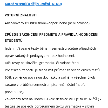
Katedra teorií a dějin umění (KTDU)
VSTUPNÍ ZNALOSTI
Absolvovaný B1 nižší zimní - doporučeno (není povinné).
ZPŮSOB ZAKONČENÍ PŘEDMĚTU A PRAVIDLA HODNOCENÍ
STUDENTŮ
Jeden - tři psané texty během semestru včetně případných
oprav zadaných pedagogem - bez hodnocení.
Dílčí testy na slovíčka, gramatiku či zadané čtení.
Pro získání zápočtu je třeba mít průměr ze všech dílčích testů
60%, splněnou povinnou docházku a splněny všechny úkoly
zadané v průběhu semestru - písemné i ústní (např.
prezentace).
Závěrečný test na úrovni B1 (dle definice VUT je to B1 NIŽŠÍ ) -
testuje se poslech, porozumnění textu, gramatika + slovní