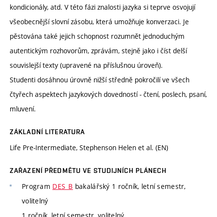
kondicionály, atd. V této fázi znalosti jazyka si teprve osvojují
všeobecnější slovní zásobu, která umožňuje konverzaci. Je
pěstována také jejich schopnost rozumnět jednoduchým
autentickým rozhovorům, zprávám, stejně jako i číst delší
souvislejší texty (upravené na příslušnou úroveň).
Studenti dosáhnou úrovně nižší středně pokročilí ve všech
čtyřech aspektech jazykových dovedností - čtení, poslech, psaní,
mluvení.
ZÁKLADNÍ LITERATURA
Life Pre-Intermediate, Stephenson Helen et al. (EN)
ZAŘAZENÍ PŘEDMĚTU VE STUDIJNÍCH PLÁNECH
Program
DES_B
bakalářský 1 ročník, letní semestr,
volitelný
1 ročník, letní semestr, volitelný