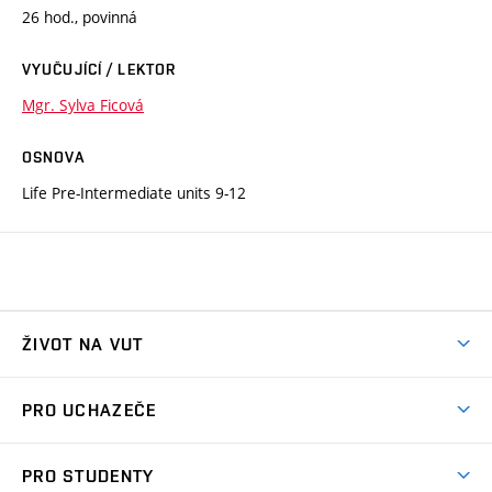
26 hod., povinná
VYUČUJÍCÍ / LEKTOR
Mgr. Sylva Ficová
OSNOVA
Life Pre-Intermediate units 9-12
ŽIVOT NA VUT
Atmosféra VUT
PRO UCHAZEČE
Prostory školy
Proč na VUT
Koleje
PRO STUDENTY