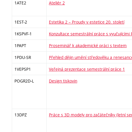
1ATE2
Ateliér 2
1EST-2
Estetika 2 – Proudy v estetice 20. století
1KSPVF-1
Konzultace semestrální práce s vyučujícími
1PAPT
Proseminář k akademické práci s textem
1PDU-SR
Přehled dějin umění středověku a renesanc
1VEPSP1
Veřejná prezentace semestrální práce 1
POGR2D-L
Design tiskovin
13DPZ
Práce s 3D modely pro začátečníky (letní s