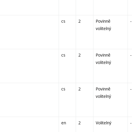
cs
2
Povinně
-
volitelný
cs
2
Povinně
-
volitelný
cs
2
Povinně
-
volitelný
en
2
Volitelný
-