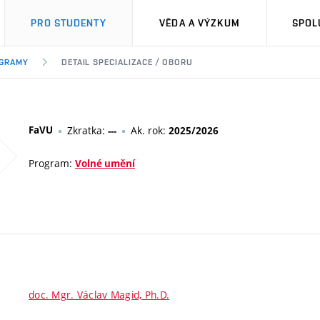
PRO STUDENTY
VĚDA A VÝZKUM
SPOL
OGRAMY
DETAIL SPECIALIZACE / OBORU
FaVU
Zkratka:
Ak. rok:
---
2025/2026
Program:
Volné umění
doc. Mgr. Václav Magid, Ph.D.