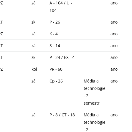
PZ
zá
A - 104 / U -
ano
104
ZT
zk
P - 26
ano
PZ
zá
K - 4
ano
ZT
zá
S - 14
ano
ZT
zk
P - 24 / EX - 4
ano
PZ
kol
PR - 60
ano
zá
Cp - 26
Média a
ano
technologie
- 2.
semestr
zá
P - 8 / CT - 18
Média a
ano
technologie
- 2.