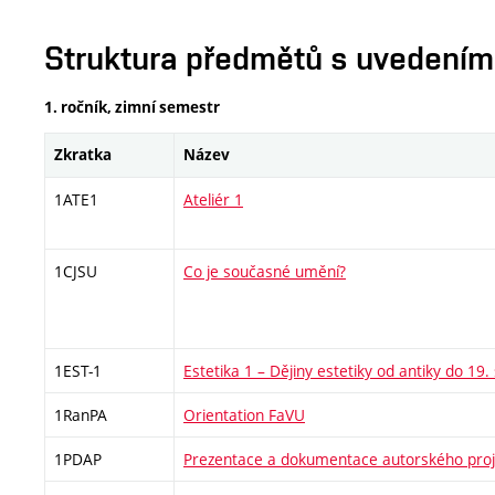
Struktura předmětů s uvedením E
1. ročník, zimní semestr
Zkratka
Název
1ATE1
Ateliér 1
1CJSU
Co je současné umění?
1EST-1
Estetika 1 – Dějiny estetiky od antiky do 19. 
1RanPA
Orientation FaVU
1PDAP
Prezentace a dokumentace autorského proj