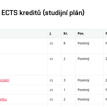
CTS kreditů (studijní plán)
J.
Kr.
Pov.
cs
8
Povinný
cs
2
Povinný
století
cs
3
Povinný
cs
1
Povinný
ektu
cs
2
Povinný