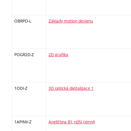
OBRPO-L
Základy motion designu
POGR2D-Z
2D grafika
1ODI-Z
3D optická digitalizace 1
1APINV-Z
Angličtina B1 nižší (zimní)