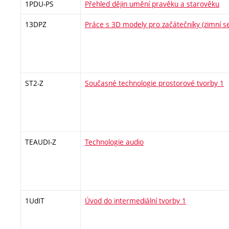
1PDU-PS
Přehled dějin umění pravěku a starověku
13DPZ
Práce s 3D modely pro začátečníky (zimní s
ST2-Z
Současné technologie prostorové tvorby 1
TEAUDI-Z
Technologie audio
1UdIT
Úvod do intermediální tvorby 1