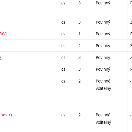
cs
8
Povinný
cs
3
Povinný
 FaVU 1
cs
1
Povinný
cs
2
Povinný
e
cs
3
Povinný
cs
3
Povinný
cs
2
Povinně
-
volitelný
emestr)
cs
2
Povinně
-
volitelný