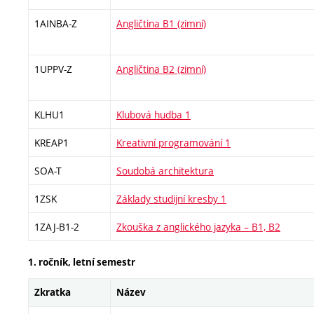
1AINBA-Z
Angličtina B1 (zimní)
1UPPV-Z
Angličtina B2 (zimní)
KLHU1
Klubová hudba 1
KREAP1
Kreativní programování 1
SOA-T
Soudobá architektura
1ZSK
Základy studijní kresby 1
1ZAJ-B1-2
Zkouška z anglického jazyka – B1, B2
1. ročník, letní semestr
Zkratka
Název