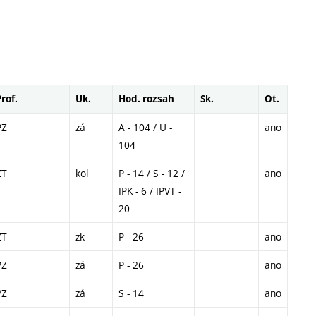
Prof.
Uk.
Hod. rozsah
Sk.
Ot.
PZ
zá
A - 104 / U -
ano
104
ZT
kol
P - 14 / S - 12 /
ano
IPK - 6 / IPVT -
20
ZT
zk
P - 26
ano
PZ
zá
P - 26
ano
PZ
zá
S - 14
ano