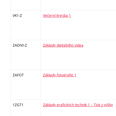
VK1-Z
Večerní kresba 1
ZADIVI-Z
Základy digitálního videa
ZAFOT
Základy fotografie 1
1ZGT1
Základy grafických technik 1 – Tisk z výšky