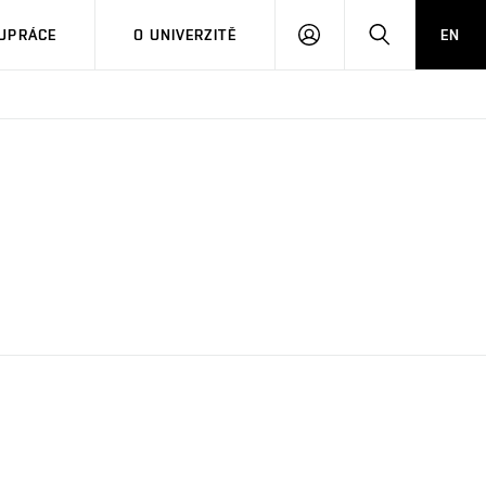
PŘIHLÁSIT
HLEDAT
UPRÁCE
O UNIVERZITĚ
EN
SE