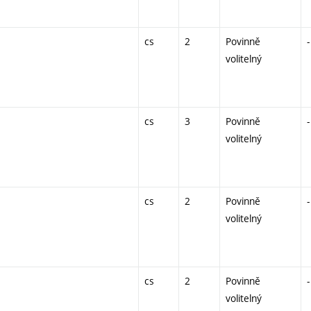
cs
2
Povinně
-
volitelný
cs
3
Povinně
-
volitelný
cs
2
Povinně
-
volitelný
cs
2
Povinně
-
volitelný