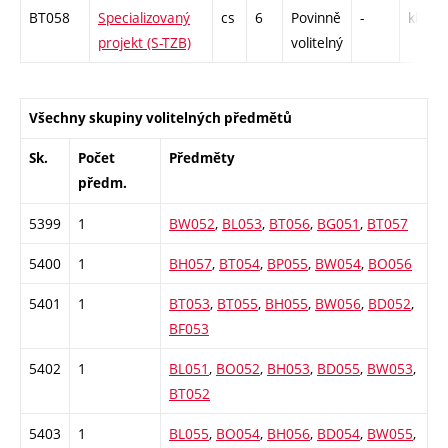
BT058
Specializovaný
cs
6
Povinně
-
kl
projekt (S-TZB)
volitelný
Všechny skupiny volitelných předmětů
Sk.
Počet
Předměty
předm.
5399
1
BW052
,
BL053
,
BT056
,
BG051
,
BT057
5400
1
BH057
,
BT054
,
BP055
,
BW054
,
BO056
5401
1
BT053
,
BT055
,
BH055
,
BW056
,
BD052
,
BF053
5402
1
BL051
,
BO052
,
BH053
,
BD055
,
BW053
,
BT052
5403
1
BL055
,
BO054
,
BH056
,
BD054
,
BW055
,