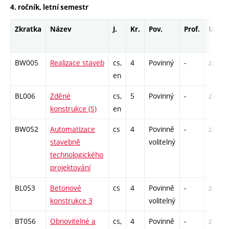
4. ročník, letní semestr
Zkratka
Název
J.
Kr.
Pov.
Prof.
Uk.
BW005
Realizace staveb
cs,
4
Povinný
-
zá,zk
en
BL006
Zděné
cs,
5
Povinný
-
zá,zk
konstrukce (S)
en
BW052
Automatizace
cs
4
Povinně
-
zá,zk
stavebně
volitelný
technologického
projektování
BL053
Betonové
cs
4
Povinně
-
zá,zk
konstrukce 3
volitelný
BT056
Obnovitelné a
cs,
4
Povinně
-
zá,zk