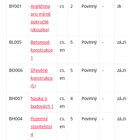
BY001
Angličtina
cs
2
Povinný
-
zk
pro mírně
pokročilé
(zkouška)
BL005
Betonové
cs,
5
Povinný
-
zá,zk
P - 
konstrukce
en
C1 -
1
BO006
Dřevěné
cs,
5
Povinný
-
zá,zk
P - 
konstrukce
en
C1 -
(S)
BH007
Nauka o
cs,
4
Povinný
-
zá,zk
P - 
budovách 1
en
C1 -
BH004
Pozemní
cs,
5
Povinný
-
zá,zk
P - 
stavitelství
en
C1 -
4