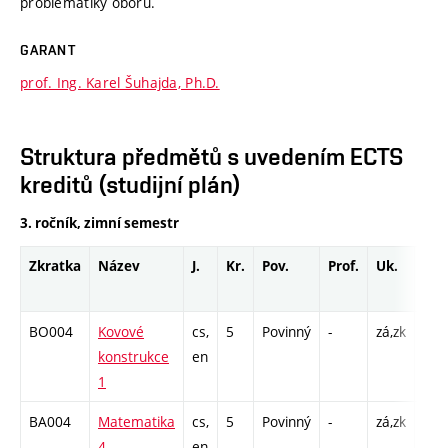
problematiky oboru.
GARANT
prof. Ing. Karel Šuhajda, Ph.D.
Struktura předmětů s uvedením ECTS
kreditů (studijní plán)
3. ročník, zimní semestr
Zkratka
Název
J.
Kr.
Pov.
Prof.
Uk.
Hod
roz
BO004
Kovové
cs,
5
Povinný
-
zá,zk
P - 
konstrukce
en
C1 
1
BA004
Matematika
cs,
5
Povinný
-
zá,zk
P - 
4
en
C1 