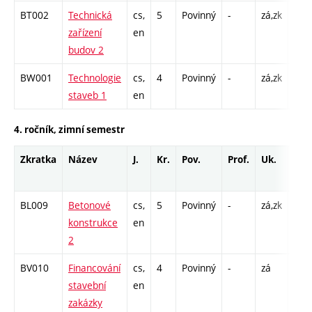
BT002
Technická
cs,
5
Povinný
-
zá,zk
P - 
zařízení
en
C1 -
budov 2
BW001
Technologie
cs,
4
Povinný
-
zá,zk
P - 
staveb 1
en
C1 -
4. ročník, zimní semestr
Zkratka
Název
J.
Kr.
Pov.
Prof.
Uk.
Hod
roz
BL009
Betonové
cs,
5
Povinný
-
zá,zk
P - 
konstrukce
en
C1 -
2
BV010
Financování
cs,
4
Povinný
-
zá
P - 
stavební
en
C1 -
zakázky