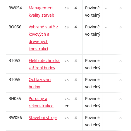
BW054
Management
cs
4
Povinně
-
zá,zk
kvality staveb
volitelný
BO056
Vybrané statě z
cs
4
Povinně
-
zá,zk
kovových a
volitelný
dřevěných
konstrukcí
BT053
Elektrotechnická
cs
4
Povinně
-
zá,zk
zařízení budov
volitelný
BT055
Ochlazování
cs
4
Povinně
-
zá,zk
budov
volitelný
BH055
Poruchy a
cs,
4
Povinně
-
zá,zk
rekonstrukce
en
volitelný
BW056
Stavební stroje
cs
4
Povinně
-
zá,zk
volitelný