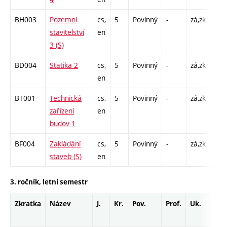
BH003
Pozemní
cs,
5
Povinný
-
zá,zk
P - 
stavitelství
en
C1 
3 (S)
BD004
Statika 2
cs,
5
Povinný
-
zá,zk
P - 
en
C1 
BT001
Technická
cs,
5
Povinný
-
zá,zk
P - 
zařízení
en
C1 
budov 1
BF004
Zakládání
cs,
5
Povinný
-
zá,zk
P - 
staveb (S)
en
C1 
3. ročník, letní semestr
Zkratka
Název
J.
Kr.
Pov.
Prof.
Uk.
Hod
roz