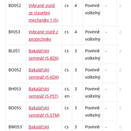
BD052
Vybrané statě
cs
4
Povinně
-
zá,zk
ze stavební
volitelný
mechaniky 1 (S)
BF053
Vybrané statě z
cs
4
Povinně
-
zá,zk
geotechniky
volitelný
BL051
Bakalářský
cs
3
Povinně
-
zá
seminář (S-BZK)
volitelný
BO052
Bakalářský
cs
3
Povinně
-
zá
seminář (S-KDK)
volitelný
BH053
Bakalářský
cs,
3
Povinně
-
zá
seminář (S-PST)
en
volitelný
BD055
Bakalářský
cs
3
Povinně
-
zá
seminář (S-STM)
volitelný
BW053
Bakalářský
cs
3
Povinně
-
zá