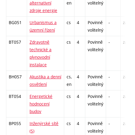
alternativní
en
volitelný
zdroje energie
BG051
Urbanismus a
cs
4
Povinně
-
zá,zk
územní řízení
volitelný
BT057
Zdravotně
cs
4
Povinně
-
zá,zk
technické a
volitelný
plynovodní
instalace
BH057
Akustika a denní
cs,
4
Povinně
-
zá,zk
osvětlení
en
volitelný
BT054
Energetické
cs
4
Povinně
-
zá,zk
hodnocení
volitelný
budov
BP055
Inženýrské sítě
cs
4
Povinně
-
zá,zk
(S)
volitelný