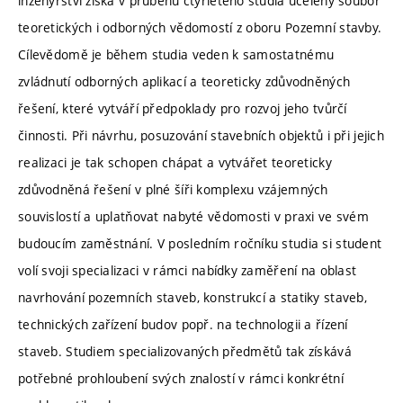
inženýrství získá v průběhu čtyřletého studia ucelený soubor
teoretických i odborných vědomostí z oboru Pozemní stavby.
Cílevědomě je během studia veden k samostatnému
zvládnutí odborných aplikací a teoreticky zdůvodněných
řešení, které vytváří předpoklady pro rozvoj jeho tvůrčí
činnosti. Při návrhu, posuzování stavebních objektů i při jejich
realizaci je tak schopen chápat a vytvářet teoreticky
zdůvodněná řešení v plné šíři komplexu vzájemných
souvislostí a uplatňovat nabyté vědomosti v praxi ve svém
budoucím zaměstnání. V posledním ročníku studia si student
volí svoji specializaci v rámci nabídky zaměření na oblast
navrhování pozemních staveb, konstrukcí a statiky staveb,
technických zařízení budov popř. na technologii a řízení
staveb. Studiem specializovaných předmětů tak získává
potřebné prohloubení svých znalostí v rámci konkrétní