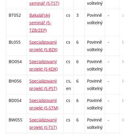
seminář (S-TST)
volitelný
BT052
Bakalářský
cs
3
Povinně
-
zá
seminář (S-
volitelný
TZB/ZEP)
BL055
Specializovaný
cs
6
Povinně
-
kl
projekt (S-BZK)
volitelný
BO054
Specializovaný
cs
6
Povinně
-
kl
projekt (S-KDK)
volitelný
BH056
Specializovaný
cs,
6
Povinně
-
kl
projekt (S-PST)
en
volitelný
BD054
Specializovaný
cs
6
Povinně
-
kl
projekt (S-STM)
volitelný
BW055
Specializovaný
cs
6
Povinně
-
kl
projekt (S-TST)
volitelný