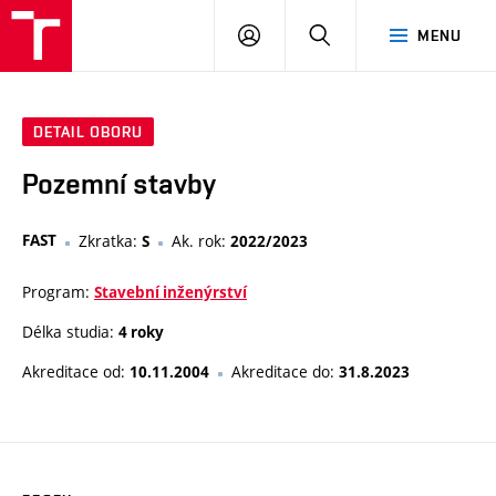
VUT
PŘIHLÁSIT
HLEDAT
MENU
SE
DETAIL OBORU
Pozemní stavby
FAST
Zkratka:
Ak. rok:
S
2022/2023
Program:
Stavební inženýrství
Délka studia:
4 roky
Akreditace od:
Akreditace do:
10.11.2004
31.8.2023