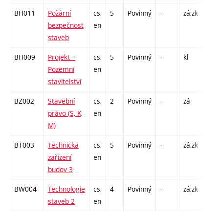
BH011
Požární
cs,
5
Povinný
-
zá,zk
P - 
bezpečnost
en
C1 -
staveb
BH009
Projekt –
cs,
5
Povinný
-
kl
PR -
Pozemní
en
stavitelství
BZ002
Stavební
cs,
2
Povinný
-
zá
P - 
právo (S, K,
en
M)
BT003
Technická
cs,
5
Povinný
-
zá,zk
P - 
zařízení
en
C1 -
budov 3
BW004
Technologie
cs,
4
Povinný
-
zá,zk
P - 
staveb 2
en
C1 -