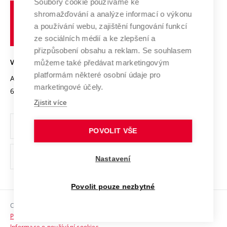
Spolupráce se školami
Soubory cookie používáme ke
Vysoké
Výzkumné infrastruktury
shromažďování a analýze informací o výkonu
Udržitelná univerzita
učení
Služby univerzity
Transfer znalostí
a používání webu, zajištění fungování funkcí
technické
Podnikavá univerzita / ContriBUTe
Mezinárodní dohody
ze sociálních médií a ke zlepšení a
Open Science
v
Bezpečná univerzita
přizpůsobení obsahu a reklam. Se souhlasem
Univerzitní sítě
Brně
Projekty
můžeme také předávat marketingovým
VYSOKÉ UČENÍ TECHNICKÉ V BRNĚ
Vyznamenání
platformám některé osobní údaje pro
Projekty ze strukturálních fondů
Antonínská 548/1
www.vut.cz
marketingové účely.
Organizační struktura
602 00 Brno
vut@vutbr.cz
Specifický výzkum
Zjistit více
Úřední deska
Ochrana osobních údajů
POVOLIT VŠE
(externí
Pracovní příležitosti
Nastavení
odkaz)
Podpora a rozvoj zaměstnanců a studujících
Povolit pouze nezbytné
Rovné příležitosti
Copyright © 2026 VUT
Sociální bezpečí
Prohlášení o přístupnosti
HR Award
Informace o používání cookies