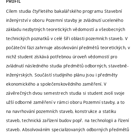
PROFIL
Cílem studia čtyřletého bakalářského programu Stavební
inženýrství v oboru Pozemní stavby je zvládnutí uceleného
základu nezbytných teoretických vědomostí a všeobecných
technických poznatků v celé šíři oblasti pozemních staveb. V
počáteční fázi zahrnuje absolvování předmětů teoretických, v
nichž student získává potřebnou úroveň vědomostí pro
zvládnutí následného studia předmětů odborných, stavebně-
inženýrských. Součástí studijního plánu jsou i předměty
ekonomického a společenskovědního zaměření. V
závěrečných dvou semestrech studia si student zvolí svoje
užší odborné zaměření v rámci oboru Pozemní stavby, a to
na navrhování pozemních staveb, konstrukce a statiku
staveb, technická zařízení budov popř. na technologii a řízení
staveb. Absolvováním specializovaných odborných předmětů