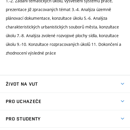
1.-2. Zadání tématických úkolů, vysvětlení systému práce,
prezentace již zpracovaných témat 3.-4. Analýza územně
plánovací dokumentace, konzultace úkolu 5.-6. Analýza
charakteristických urbanistických souborů města, konzultace
úkolu 7.-8. Analýza zvolené rozvojové plochy sídla, konzultace
úkolu 9.-10. Konzultace rozpracovaných úkolů 11. Dokončení a
zhodnocení výsledné práce
ŽIVOT NA VUT
Atmosféra VUT
PRO UCHAZEČE
Prostory školy
Proč na VUT
Koleje
PRO STUDENTY
Studijní programy
Stravování