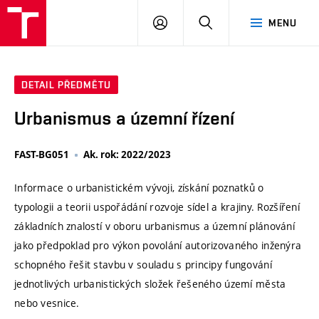
VUT
PŘIHLÁSIT
HLEDAT
MENU
SE
DETAIL PŘEDMĚTU
Urbanismus a územní řízení
FAST-BG051
Ak. rok: 2022/2023
Informace o urbanistickém vývoji, získání poznatků o
typologii a teorii uspořádání rozvoje sídel a krajiny. Rozšíření
základních znalostí v oboru urbanismus a územní plánování
jako předpoklad pro výkon povolání autorizovaného inženýra
schopného řešit stavbu v souladu s principy fungování
jednotlivých urbanistických složek řešeného území města
nebo vesnice.