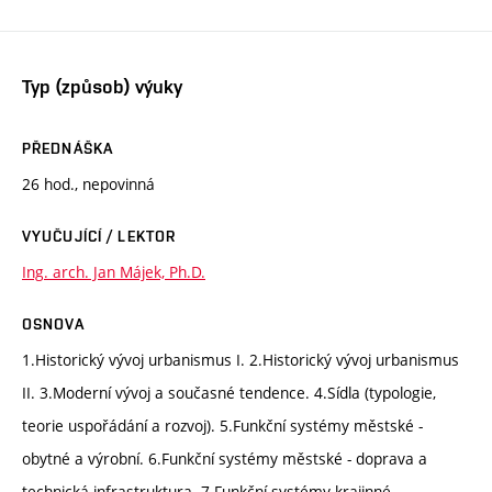
Typ (způsob) výuky
PŘEDNÁŠKA
26 hod., nepovinná
VYUČUJÍCÍ / LEKTOR
Ing. arch. Jan Májek, Ph.D.
OSNOVA
1.Historický vývoj urbanismus I. 2.Historický vývoj urbanismus
II. 3.Moderní vývoj a současné tendence. 4.Sídla (typologie,
teorie uspořádání a rozvoj). 5.Funkční systémy městské -
obytné a výrobní. 6.Funkční systémy městské - doprava a
technická infrastruktura. 7.Funkční systémy krajinné.