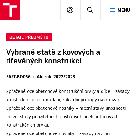
VUT
PŘIHLÁSIT
HLEDAT
MENU
SE
DETAIL PŘEDMĚTU
Vybrané statě z kovových a
dřevěných konstrukcí
FAST-BO056
Ak. rok: 2022/2023
Spřažené ocelobetonové konstrukční prvky a dílce – zásady
konstrukčního uspořádání, základní principy navrhování.
Spřažené ocelobetonové nosníky – mezní stavy únosnosti,
mezní stavy použitelnosti ohýbaných ocelobetonových
konstrukčních prvků.
Spřažené ocelobetonové nosníky – zásady návrhu