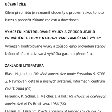
UČEBNÍ CÍLE
Cílem předmětu je seznámit studenty s problematikou tohoto
kurzu a procvičit získané znalosti a dovednosti.
VYMEZENÍ KONTROLOVANÉ VÝUKY A ZPŮSOB JEJÍHO
PROVÁDĚNÍ A FORMY NAHRAZOVÁNÍ ZAMEŠKANÉ VÝUKY
Vymezení kontrolované výuky a způsob jejího provádění stanoví
každoročně aktualizovaná vyhláška garanta předmětu.
ZÁKLADNÍ LITERATURA
Blass, H. J. a kol
.
:
Dřevěné konstrukce podle Eurokódu 5. STEP
2
. Navrhování detailů a nosných systémů, Informační centrum
ČKAIT, 2004 (CS)
Ferjenčík, P., Schun, J., Melcher, J. a kol.:
Navrhovanie oceľových
konštrukcií
, ALFA Bratislava, 1986 (SK)
Larsen, H., Enjily, V.:
Practical design of timber structures to