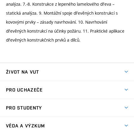
analýza. 7.-8. Konstrukce z lepeného lamelového dřeva –
statická analýza. 9. Montážní spoje dřevěných konstrukcí s
kovovými prvky – zásady navrhování. 10. Navrhování
dřevěných konstrukcí na účinky požáru. 11. Praktické aplikace
dřevěných konstrukčních prvků a dílců.
ŽIVOT NA VUT
Atmosféra VUT
PRO UCHAZEČE
Prostory školy
Proč na VUT
Koleje
PRO STUDENTY
Studijní programy
Stravování
Předměty
Studijní předpisy
Studium a stáže v zahraničí
Stipendia
Dny otevřených dveří
VĚDA A VÝZKUM
Sport na VUT
(externí
Studijní programy
Poplatky za studium
Uznání zahraničního vzdělání
Knihovny
Aktivity pro juniory