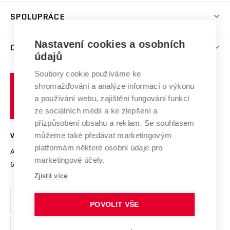
Studentský život
odkaz)
Věda a výzkum na VUT
Harmonogram akademického roku
Zpracování osobních údajů studentů
Sociální bezpečí
SPOLUPRÁCE
Celoživotní vzdělávání
Brno
Podpora excelence
Závěrečné práce
Studium bez bariér
Zpracování osobních údajů uchazečů o studium
Firemní spolupráce
Mezinárodní vědecká rada
Nastavení cookies a osobních
O UNIVERZITĚ
Doktorské studium
Podpora podnikání
E-přihláška
údajů
Zahraniční spolupráce
Systém zajišťování kvality výzkumu
Profil univerzity
Spolupráce se školami
Soubory cookie používáme ke
Vysoké
Výzkumné infrastruktury
shromažďování a analýze informací o výkonu
Udržitelná univerzita
učení
Služby univerzity
Transfer znalostí
a používání webu, zajištění fungování funkcí
technické
Podnikavá univerzita / ContriBUTe
Mezinárodní dohody
ze sociálních médií a ke zlepšení a
Open Science
v
Bezpečná univerzita
přizpůsobení obsahu a reklam. Se souhlasem
Univerzitní sítě
Brně
Projekty
můžeme také předávat marketingovým
VYSOKÉ UČENÍ TECHNICKÉ V BRNĚ
Vyznamenání
platformám některé osobní údaje pro
Projekty ze strukturálních fondů
Antonínská 548/1
www.vut.cz
marketingové účely.
Organizační struktura
602 00 Brno
vut@vutbr.cz
Specifický výzkum
Zjistit více
Úřední deska
Ochrana osobních údajů
POVOLIT VŠE
(externí
Pracovní příležitosti