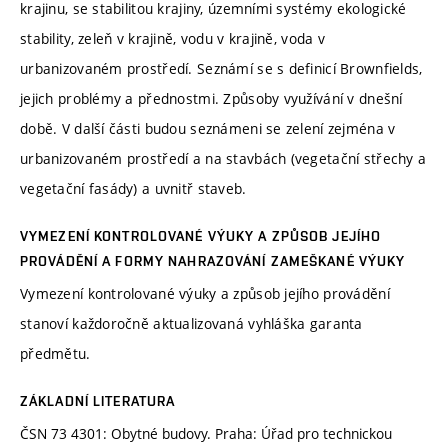
krajinu, se stabilitou krajiny, územními systémy ekologické
stability, zeleň v krajině, vodu v krajině, voda v
urbanizovaném prostředí. Seznámí se s definicí Brownfields,
jejich problémy a přednostmi. Způsoby využívání v dnešní
době. V další části budou seznámeni se zelení zejména v
urbanizovaném prostředí a na stavbách (vegetační střechy a
vegetační fasády) a uvnitř staveb.
VYMEZENÍ KONTROLOVANÉ VÝUKY A ZPŮSOB JEJÍHO
PROVÁDĚNÍ A FORMY NAHRAZOVÁNÍ ZAMEŠKANÉ VÝUKY
Vymezení kontrolované výuky a způsob jejího provádění
stanoví každoročně aktualizovaná vyhláška garanta
předmětu.
ZÁKLADNÍ LITERATURA
ČSN 73 4301: Obytné budovy. Praha: Úřad pro technickou