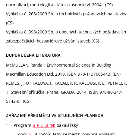
normalizaci, metrologii a státní zkušebnictví, 2004. (CS)
Vyhláška č. 268/2009 Sb. o technických požadavcích na stavby
(CS)
Vyhláška č. 398/2009 Sb. o obecných technických požadavcích
zabezpečujících bezbariérové užívání staveb (CS)
DOPORUČENÁ LITERATURA
McMULLAN, Randall: Environmental Science in Building.
Macmillan Education Ltd, 2018. ISBN 978-1137605443. (EN)
REMEŠ, J., UTÍKALOVÁ, I., KACÁLEK, P., KALOUSEK, L., PETŘÍČEK,
T: Stavební příručka. Praha: GRADA, 2014. ISBN 978-80-247-
5142-9. (CS)
ZAŘAZENÍ PŘEDMĚTU VE STUDIJNÍCH PLÁNECH
Program
B-P-C-SI (N)
bakalářský
obor
S
, 4 ročník, letní semestr, povinně volitelný