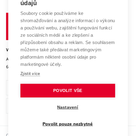
E-přihláška
údajů
Zahraniční spolupráce
Systém zajišťování kvality výzkumu
Profil univerzity
Spolupráce se školami
Soubory cookie používáme ke
Vysoké
Výzkumné infrastruktury
shromažďování a analýze informací o výkonu
Udržitelná univerzita
učení
Služby univerzity
Transfer znalostí
a používání webu, zajištění fungování funkcí
technické
Podnikavá univerzita / ContriBUTe
Mezinárodní dohody
ze sociálních médií a ke zlepšení a
Open Science
v
Bezpečná univerzita
přizpůsobení obsahu a reklam. Se souhlasem
Univerzitní sítě
Brně
Projekty
můžeme také předávat marketingovým
VYSOKÉ UČENÍ TECHNICKÉ V BRNĚ
Vyznamenání
platformám některé osobní údaje pro
Projekty ze strukturálních fondů
Antonínská 548/1
www.vut.cz
marketingové účely.
Organizační struktura
602 00 Brno
vut@vutbr.cz
Specifický výzkum
Zjistit více
Úřední deska
Ochrana osobních údajů
POVOLIT VŠE
(externí
Pracovní příležitosti
Nastavení
odkaz)
Podpora a rozvoj zaměstnanců a studujících
Povolit pouze nezbytné
Rovné příležitosti
Copyright © 2026 VUT
Sociální bezpečí