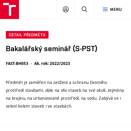
VUT
PŘIHLÁSIT
HLEDAT
MENU
SE
DETAIL PŘEDMĚTU
Bakalářský seminář (S-PST)
FAST-BH053
Ak. rok: 2022/2023
Předmět je zaměřen na zatížení a ochranu životního
prostředí stavbami, dále na vliv staveb na své okolí, zejména
na krajinu, na urbanizované prostředí, na vodu. Zabývá se i
zelení kolem staveb i ve stavbách.