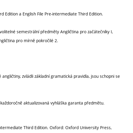
d Edition a English File Pre-intermediate Third Edition.
olitelné semestrální předměty Angličtina pro začátečníky I,
ngličtina pro mírně pokročilé 2.
 angličtiny, zvládli základní gramatická pravidla, jsou schopni se
í každoročně aktualizovaná vyhláška garanta předmětu.
termediate Third Edition. Oxford: Oxford University Press,