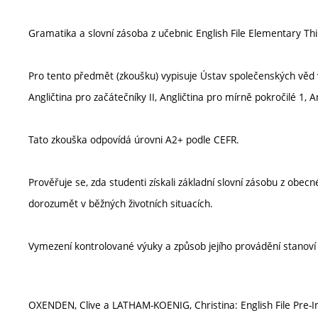
Gramatika a slovní zásoba z učebnic English File Elementary Thir
Pro tento předmět (zkoušku) vypisuje Ústav společenských věd v
Angličtina pro začátečníky II, Angličtina pro mírně pokročilé 1, A
Tato zkouška odpovídá úrovni A2+ podle CEFR.
Prověřuje se, zda studenti získali základní slovní zásobu z obecné
dorozumět v běžných životních situacích.
Vymezení kontrolované výuky a způsob jejího provádění stanov
OXENDEN, Clive a LATHAM-KOENIG, Christina: English File Pre-In