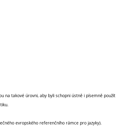
jsou na takové úrovni, aby byli schopni ústně i písemně použít
tiku.
olečného evropského referenčního rámce pro jazyky).