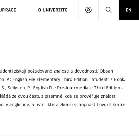
PŘIHLÁSIT
HLEDAT
UPRÁCE
O UNIVERZITĚ
EN
SE
tudenti získají požadované znalosti a dovednosti. Obsah
n, P.: English File Elementary Third Edition - Student´s Book,
, Seligson, P.: English File Pre-Intermediate Third Edition -
ládá ze dvou částí, z písemné, kde se prověřuje znalost
í v angličtině, a ústní, která zkouší schopnost hovořit krátce