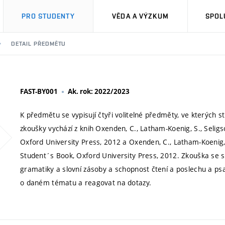
PRO STUDENTY
VĚDA A VÝZKUM
SPOL
DETAIL PŘEDMĚTU
FAST-BY001
Ak. rok: 2022/2023
K předmětu se vypisují čtyři volitelné předměty, ve kterých s
zkoušky vychází z knih Oxenden, C., Latham-Koenig, S., Seligso
Oxford University Press, 2012 a Oxenden, C., Latham-Koenig, S.
Student´s Book, Oxford University Press, 2012. Zkouška se sk
gramatiky a slovní zásoby a schopnost čtení a poslechu a psan
o daném tématu a reagovat na dotazy.