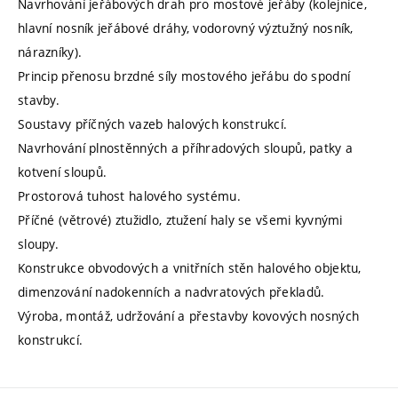
Navrhování jeřábových drah pro mostové jeřáby (kolejnice,
hlavní nosník jeřábové dráhy, vodorovný výztužný nosník,
nárazníky).
Princip přenosu brzdné síly mostového jeřábu do spodní
stavby.
Soustavy příčných vazeb halových konstrukcí.
Navrhování plnostěnných a příhradových sloupů, patky a
kotvení sloupů.
Prostorová tuhost halového systému.
Příčné (větrové) ztužidlo, ztužení haly se všemi kyvnými
sloupy.
Konstrukce obvodových a vnitřních stěn halového objektu,
dimenzování nadokenních a nadvratových překladů.
Výroba, montáž, udržování a přestavby kovových nosných
konstrukcí.