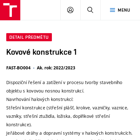
VUT
PŘIHLÁSIT
HLEDAT
MENU
SE
DETAIL PŘEDMĚTU
Kovové konstrukce 1
FAST-BO004
Ak. rok: 2022/2023
Dispoziční řešení a zatížení v procesu tvorby stavebního
objektu s kovovou nosnou konstrukcí.
Navrhování halových konstrukcí:
Střešní konstrukce (střešní plášť, krokve, vazničky, vaznice,
vazníky, střešní ztužidla, ložiska, doplňkové střešní
konstrukce).
Jeřábové dráhy a dopravní systémy v halových konstrukcích.