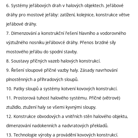
6. Systémy jeřábových drah v halových objektech. Jeřábové
dráhy pro mostové jeřáby: zatížení, kolejnice, konstrukce větve
jeřábové dráhy.
7. Dimenzování a konstrukční řešení hlavního a vodorovného
výztužného nosníku jeřábovcé dráhy. Přenos brzdné síly
mostového jeřábu do spodní stavby.
8. Soustavy příčných vazeb halových konstrukcí.
9. Řešení sloupové příčné vazby haly. Zásady navrhování
plnostěnných a příhradových sloupů.
10. Patky sloupů a systémy kotvení kovových konstrukcí.
11. Prostorová tuhost halového systému. Příčné (větrové)
ztužidlo, ztužení haly se všemi kyvnými sloupy.
12. Konstrukce obvodových a vnitřních stěn halového objektu,
dimenzování nadokenních a nadvratových překladů.
13. Technologie výroby a provádění kovových konstrukcí.