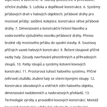
střešní ztužidla. 5. Ložiska a doplňkové konstrukce. 6. Systémy
jeřábových drah v halových objektech. Jeřábové dráhy pro
mostové jeřáby: zatížení, kolejnice, konstrukce větve jeřábové
dráhy. 7. Dimenzování a konstrukční řešení hlavního a
vodorovného výztužného nosníku jeřábovcé dráhy. Přenos
brzdné síly mostového jeřábu do spodní stavby. 8. Soustavy
příčných vazeb halových konstrukcí. 9. Řešení sloupové příčné
vazby haly. Zásady navrhování plnostěnných a příhradových
sloupů. 10. Patky sloupů a systémy kotvení kovových
konstrukcí. 11. Prostorová tuhost halového systému. Příčné
(větrové) ztužidlo, ztužení haly se všemi kyvnými sloupy. 12.
Konstrukce obvodových a vnitřních stěn halového objektu,
dimenzování nadokenních a nadvratových překladů. 13.
Technologie výroby a provádění kovových konstrukcí. Montáž