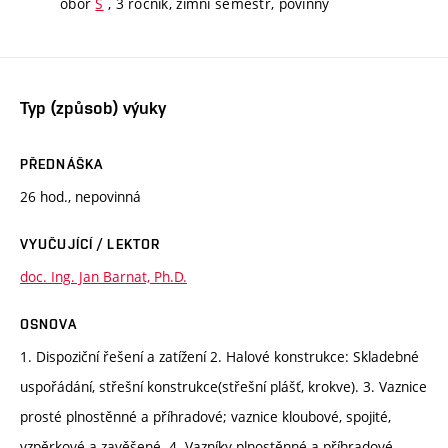
obor
S
, 3 ročník, zimní semestr, povinný
Typ (způsob) výuky
PŘEDNÁŠKA
26 hod., nepovinná
VYUČUJÍCÍ / LEKTOR
doc. Ing. Jan Barnat, Ph.D.
OSNOVA
1. Dispoziční řešení a zatížení 2. Halové konstrukce: Skladebné
uspořádání, střešní konstrukce(střešní plášť, krokve). 3. Vaznice
prosté plnostěnné a příhradové; vaznice kloubové, spojité,
vzpěrkové a zavěšené. 4. Vazníky plnostěnné a příhradové,