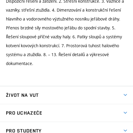
Dispoziční řešení a zatížení. 2. Střešní konstrukce. 3. Vaznice a
vazníky, střešní ztužidla. 4. Dimenzování a konstrukční řešení
hlavního a vodorovného výztužného nosníku jeřábové dráhy.
Přenos brzdné síly mostového jeřábu do spodní stavby. 5.
Řešení sloupové příčné vazby haly. 6. Patky sloupů a systémy
kotvení kovových konstrukcí. 7. Prostorová tuhost halového
systému a ztužidla. 8. – 13. Řešení detailů a výkresové
dokumentace.
ŽIVOT NA VUT
Atmosféra VUT
PRO UCHAZEČE
Prostory školy
Proč na VUT
Koleje
PRO STUDENTY