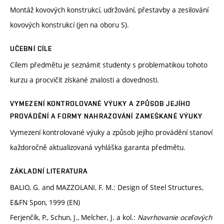
Montáž kovových konstrukcí, udržování, přestavby a zesilování
kovových konstrukcí (jen na oboru S).
UČEBNÍ CÍLE
Cílem předmětu je seznámit studenty s problematikou tohoto
kurzu a procvičit získané znalosti a dovednosti.
VYMEZENÍ KONTROLOVANÉ VÝUKY A ZPŮSOB JEJÍHO
PROVÁDĚNÍ A FORMY NAHRAZOVÁNÍ ZAMEŠKANÉ VÝUKY
Vymezení kontrolované výuky a způsob jejího provádění stanoví
každoročně aktualizovaná vyhláška garanta předmětu.
ZÁKLADNÍ LITERATURA
BALIO, G. and MAZZOLANI, F. M.: Design of Steel Structures,
E&FN Spon, 1999 (EN)
Ferjenčík, P., Schun, J., Melcher, J. a kol.:
Navrhovanie oceľových