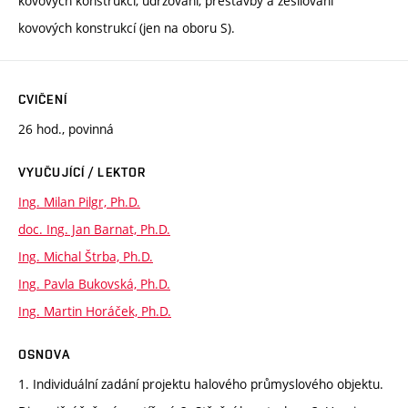
kovových konstrukcí, udržování, přestavby a zesilování
kovových konstrukcí (jen na oboru S).
CVIČENÍ
26 hod., povinná
VYUČUJÍCÍ / LEKTOR
Ing. Milan Pilgr, Ph.D.
doc. Ing. Jan Barnat, Ph.D.
Ing. Michal Štrba, Ph.D.
Ing. Pavla Bukovská, Ph.D.
Ing. Martin Horáček, Ph.D.
OSNOVA
1. Individuální zadání projektu halového průmyslového objektu.