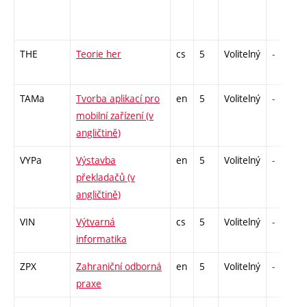
THE
Teorie her
cs
5
Volitelný
-
TAMa
Tvorba aplikací pro
en
5
Volitelný
-
mobilní zařízení (v
angličtině)
VYPa
Výstavba
en
5
Volitelný
-
překladačů (v
angličtině)
VIN
Výtvarná
cs
5
Volitelný
-
informatika
ZPX
Zahraniční odborná
en
5
Volitelný
-
praxe