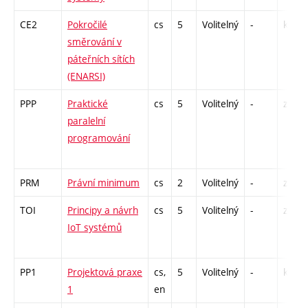
CE2
Pokročilé
cs
5
Volitelný
-
kl
směrování v
páteřních sítích
(ENARSI)
PPP
Praktické
cs
5
Volitelný
-
zá,zk
paralelní
programování
PRM
Právní minimum
cs
2
Volitelný
-
zá
TOI
Principy a návrh
cs
5
Volitelný
-
zá,zk
IoT systémů
PP1
Projektová praxe
cs,
5
Volitelný
-
kl
1
en