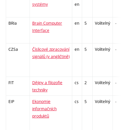
systémy
en
BRIa
Brain Computer
en
5
Volitelný
-
Interface
CZSa
Číslicové zpracování
en
5
Volitelný
-
signálů (v angličtině)
FIT
Dějiny a filozofie
cs
2
Volitelný
-
techniky
EIP
Ekonomie
cs
5
Volitelný
-
informačních
produktů