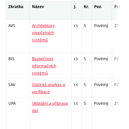
Zkratka
Název
J.
Kr.
Pov.
Prof.
AVS
Architektury
cs
5
Povinný
ZT
výpočetních
systémů
BIS
Bezpečnost
cs
5
Povinný
PZ
informačních
systémů
SAV
Statická analýza a
cs
5
Povinný
PZ
verifikace
UPA
Ukládání a příprava
cs
5
Povinný
ZT
dat