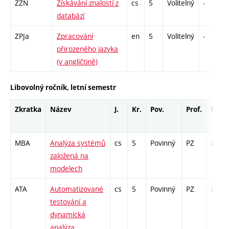
ZZN
Získávání znalostí z
cs
5
Volitelný
-
databází
ZPJa
Zpracování
en
5
Volitelný
-
přirozeného jazyka
(v angličtině)
Libovolný ročník, letní semestr
Zkratka
Název
J.
Kr.
Pov.
Prof.
Uk.
MBA
Analýza systémů
cs
5
Povinný
PZ
zk
založená na
modelech
ATA
Automatizované
cs
5
Povinný
PZ
zk
testování a
dynamická
analýza