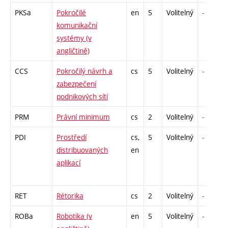
PKSa
Pokročilé
en
5
Volitelný
-
komunikační
systémy (v
angličtině)
CCS
Pokročilý návrh a
cs
5
Volitelný
-
zabezpečení
podnikových sítí
PRM
Právní minimum
cs
2
Volitelný
-
PDI
Prostředí
cs,
5
Volitelný
-
distribuovaných
en
aplikací
RET
Rétorika
cs
2
Volitelný
-
ROBa
Robotika (v
en
5
Volitelný
-