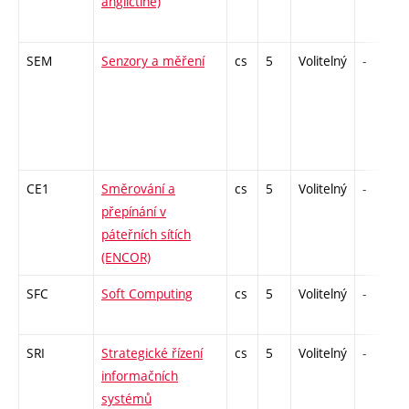
angličtině)
SEM
Senzory a měření
cs
5
Volitelný
-
CE1
Směrování a
cs
5
Volitelný
-
přepínání v
páteřních sítích
(ENCOR)
SFC
Soft Computing
cs
5
Volitelný
-
SRI
Strategické řízení
cs
5
Volitelný
-
informačních
systémů