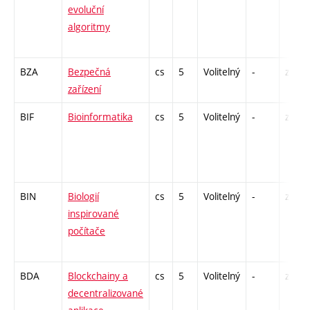
evoluční
algoritmy
BZA
Bezpečná
cs
5
Volitelný
-
zk
zařízení
BIF
Bioinformatika
cs
5
Volitelný
-
zk
BIN
Biologií
cs
5
Volitelný
-
zk
inspirované
počítače
BDA
Blockchainy a
cs
5
Volitelný
-
zá,zk
decentralizované