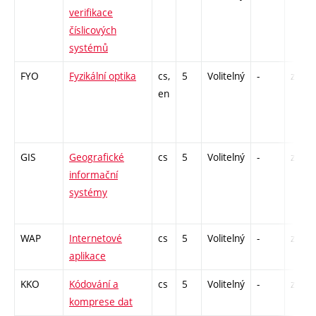
verifikace
číslicových
systémů
FYO
Fyzikální optika
cs,
5
Volitelný
-
zk
en
GIS
Geografické
cs
5
Volitelný
-
zá,zk
informační
systémy
WAP
Internetové
cs
5
Volitelný
-
zá,zk
aplikace
KKO
Kódování a
cs
5
Volitelný
-
zá,zk
komprese dat