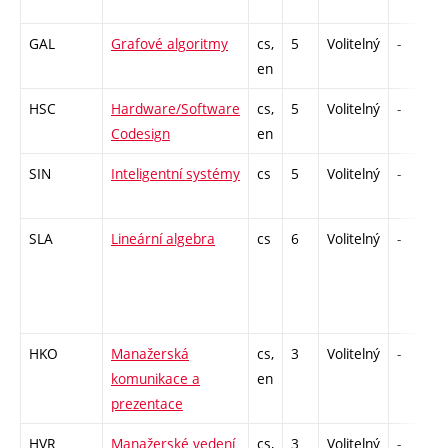
GAL
Grafové algoritmy
cs,
5
Volitelný
-
en
HSC
Hardware/Software
cs,
5
Volitelný
-
Codesign
en
SIN
Inteligentní systémy
cs
5
Volitelný
-
SLA
Lineární algebra
cs
6
Volitelný
-
HKO
Manažerská
cs,
3
Volitelný
-
komunikace a
en
prezentace
HVR
Manažerské vedení
cs,
3
Volitelný
-