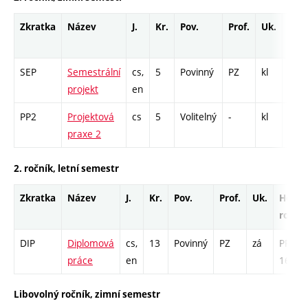
Zkratka
Název
J.
Kr.
Pov.
Prof.
Uk.
Hod
roz
SEP
Semestrální
cs,
5
Povinný
PZ
kl
PR -
projekt
en
PP2
Projektová
cs
5
Volitelný
-
kl
PR -
praxe 2
2. ročník, letní semestr
Zkratka
Název
J.
Kr.
Pov.
Prof.
Uk.
Hod.
rozsa
DIP
Diplomová
cs,
13
Povinný
PZ
zá
PR -
práce
en
169
Libovolný ročník, zimní semestr