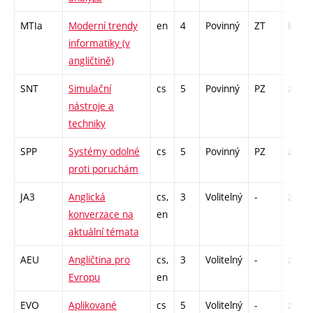
MTIa
Moderní trendy
en
4
Povinný
ZT
kl
informatiky (v
angličtině)
SNT
Simulační
cs
5
Povinný
PZ
zá,zk
nástroje a
techniky
SPP
Systémy odolné
cs
5
Povinný
PZ
zá,zk
proti poruchám
JA3
Anglická
cs,
3
Volitelný
-
zá,zk
konverzace na
en
aktuální témata
AEU
Angličtina pro
cs,
3
Volitelný
-
zá,zk
Evropu
en
EVO
Aplikované
cs
5
Volitelný
-
zk