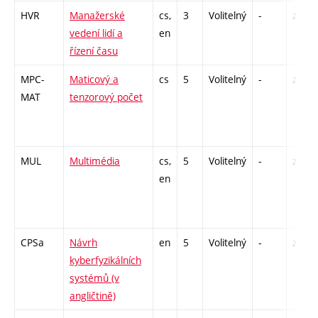
HVR
Manažerské
cs,
3
Volitelný
-
zá
vedení lidí a
en
řízení času
MPC-
Maticový a
cs
5
Volitelný
-
zá,zk
MAT
tenzorový počet
MUL
Multimédia
cs,
5
Volitelný
-
zk
en
CPSa
Návrh
en
5
Volitelný
-
zk
kyberfyzikálních
systémů (v
angličtině)