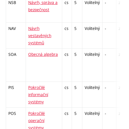
NSB
Návrh, správa a
cs
5
Volitelný
-
zá,zk
bezpečnost
NAV
Návrh
cs
5
Volitelný
-
zk
vestavěných
systémů
SOA
Obecná algebra
cs
5
Volitelný
-
zá,zk
PIS
Pokročilé
cs
5
Volitelný
-
zá,zk
informační
systémy
POS
Pokročilé
cs
5
Volitelný
-
zk
operační
systémy