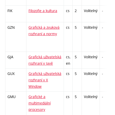
FIK
Filozofie a kultura
cs
2
Volitelný
-
GZN
Grafická a zvuková
cs
5
Volitelný
-
rozhraní a normy
GJA
Grafická uživatelská
cs,
5
Volitelný
-
rozhraní v Javě
en
GUX
Grafická uživatelská
cs
5
Volitelný
-
rozhraní v X
Window
GMU
Grafické a
cs
5
Volitelný
-
multimediální
procesory