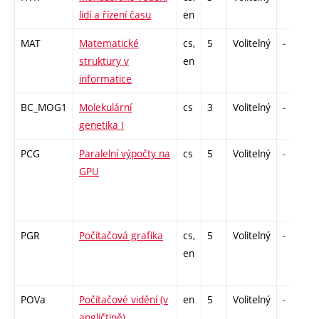
lidí a řízení času
en
MAT
Matematické
cs,
5
Volitelný
-
struktury v
en
informatice
BC_MOG1
Molekulární
cs
3
Volitelný
-
genetika I
PCG
Paralelní výpočty na
cs
5
Volitelný
-
GPU
PGR
Počítačová grafika
cs,
5
Volitelný
-
en
POVa
Počítačové vidění (v
en
5
Volitelný
-
angličtině)