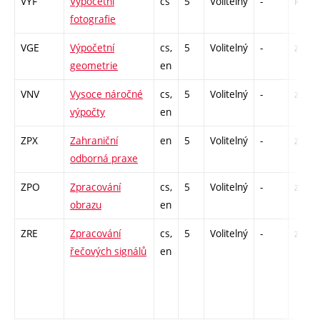
VYF
Výpočetní
cs
5
Volitelný
-
kl
fotografie
VGE
Výpočetní
cs,
5
Volitelný
-
zk
geometrie
en
VNV
Vysoce náročné
cs,
5
Volitelný
-
zk
výpočty
en
ZPX
Zahraniční
en
5
Volitelný
-
zá
odborná praxe
ZPO
Zpracování
cs,
5
Volitelný
-
zk
obrazu
en
ZRE
Zpracování
cs,
5
Volitelný
-
zk
řečových signálů
en