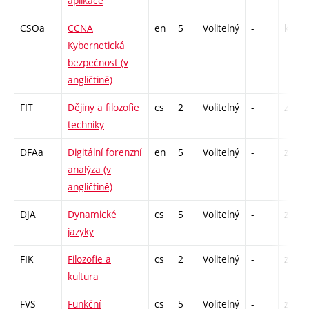
aplikace
CSOa
CCNA
en
5
Volitelný
-
kl
Kybernetická
bezpečnost (v
angličtině)
FIT
Dějiny a filozofie
cs
2
Volitelný
-
zá
techniky
DFAa
Digitální forenzní
en
5
Volitelný
-
zk
analýza (v
angličtině)
DJA
Dynamické
cs
5
Volitelný
-
zk
jazyky
FIK
Filozofie a
cs
2
Volitelný
-
zá
kultura
FVS
Funkční
cs
5
Volitelný
-
zk