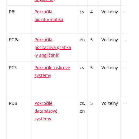
PBI
Pokročilá
cs
4
Volitelný
-
bioinformatika
PGPa
Pokročilá
en
5
Volitelný
-
počítačová grafika
(v angličtině)
PCS
Pokročilé číslicové
cs
5
Volitelný
-
systémy
PDB
Pokročilé
cs,
5
Volitelný
-
databázové
en
systémy