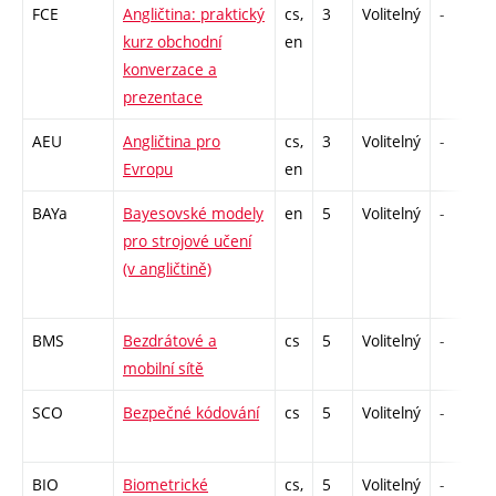
FCE
Angličtina: praktický
cs,
3
Volitelný
-
kurz obchodní
en
konverzace a
prezentace
AEU
Angličtina pro
cs,
3
Volitelný
-
Evropu
en
BAYa
Bayesovské modely
en
5
Volitelný
-
pro strojové učení
(v angličtině)
BMS
Bezdrátové a
cs
5
Volitelný
-
mobilní sítě
SCO
Bezpečné kódování
cs
5
Volitelný
-
BIO
Biometrické
cs,
5
Volitelný
-