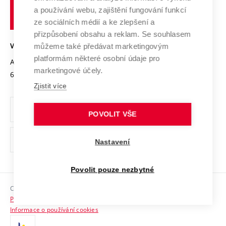
učení
Služby univerzity
Transfer znalostí
a používání webu, zajištění fungování funkcí
technické
Podnikavá univerzita / ContriBUTe
Mezinárodní dohody
ze sociálních médií a ke zlepšení a
Open Science
v
Bezpečná univerzita
přizpůsobení obsahu a reklam. Se souhlasem
Univerzitní sítě
Brně
Projekty
můžeme také předávat marketingovým
VYSOKÉ UČENÍ TECHNICKÉ V BRNĚ
Vyznamenání
platformám některé osobní údaje pro
Projekty ze strukturálních fondů
Antonínská 548/1
www.vut.cz
marketingové účely.
Organizační struktura
602 00 Brno
vut@vutbr.cz
Specifický výzkum
Zjistit více
Úřední deska
Ochrana osobních údajů
POVOLIT VŠE
(externí
Pracovní příležitosti
Nastavení
odkaz)
Podpora a rozvoj zaměstnanců a studujících
Povolit pouze nezbytné
Rovné příležitosti
Copyright © 2026 VUT
Sociální bezpečí
Prohlášení o přístupnosti
HR Award
Informace o používání cookies