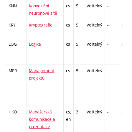
KNN
Konvoluční
cs
5
Volitelný
-
kl
neuronové sítě
KRY
Kryptografie
cs
5
Volitelný
-
zá,zk
LOG
Logika
cs
5
Volitelný
-
zá,zk
MPR
Management
cs
5
Volitelný
-
zá,zk
projektů
HKO
Manažerská
cs,
3
Volitelný
-
zá
komunikace a
en
prezentace