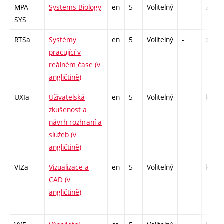
MPA-
Systems Biology
en
5
Volitelný
-
zá,zk
SYS
RTSa
Systémy
en
5
Volitelný
-
zk
pracující v
reálném čase (v
angličtině)
UXIa
Uživatelská
en
5
Volitelný
-
kl
zkušenost a
návrh rozhraní a
služeb (v
angličtině)
VIZa
Vizualizace a
en
5
Volitelný
-
kl
CAD (v
angličtině)