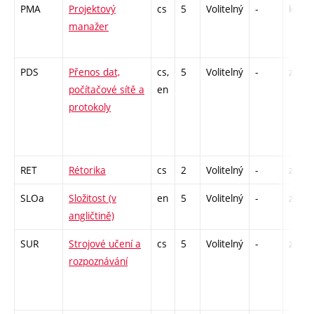
PMA
Projektový
cs
5
Volitelný
-
kl
manažer
PDS
Přenos dat,
cs,
5
Volitelný
-
zk
počítačové sítě a
en
protokoly
RET
Rétorika
cs
2
Volitelný
-
zá
SLOa
Složitost (v
en
5
Volitelný
-
zk
angličtině)
SUR
Strojové učení a
cs
5
Volitelný
-
zk
rozpoznávání