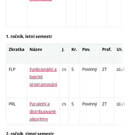
1. ročník, letní semestr
Zkratka
Název
J.
Kr.
Pov.
Prof.
Uk.
H
r
FLP
Funkcionální a
cs
5
Povinný
ZT
zá,zk
P 
logické
Cp
programování
/ 
1
PRL
Paralelní a
cs
5
Povinný
ZT
zá,zk
P 
distribuované
PR
algoritmy
2. ročník, zimní semestr