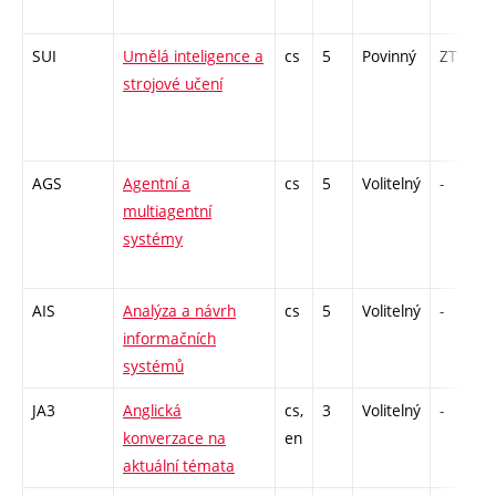
SUI
Umělá inteligence a
cs
5
Povinný
ZT
strojové učení
AGS
Agentní a
cs
5
Volitelný
-
multiagentní
systémy
AIS
Analýza a návrh
cs
5
Volitelný
-
informačních
systémů
JA3
Anglická
cs,
3
Volitelný
-
konverzace na
en
aktuální témata