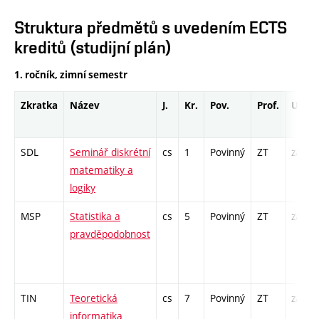
Struktura předmětů s uvedením ECTS
kreditů (studijní plán)
1. ročník, zimní semestr
Zkratka
Název
J.
Kr.
Pov.
Prof.
Uk.
SDL
Seminář diskrétní
cs
1
Povinný
ZT
zá
matematiky a
logiky
MSP
Statistika a
cs
5
Povinný
ZT
zá,zk
pravděpodobnost
TIN
Teoretická
cs
7
Povinný
ZT
zá,zk
informatika