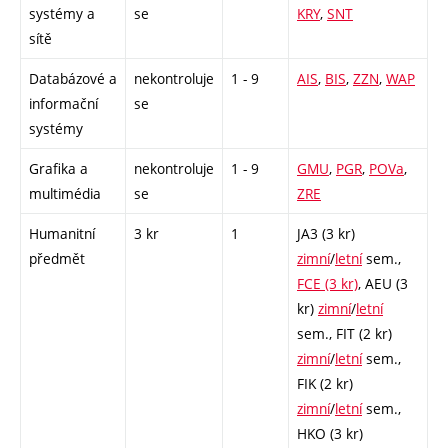
systémy a
se
KRY
,
SNT
sítě
Databázové a
nekontroluje
1 - 9
AIS
,
BIS
,
ZZN
,
WAP
informační
se
systémy
Grafika a
nekontroluje
1 - 9
GMU
,
PGR
,
POVa
,
multimédia
se
ZRE
Humanitní
3 kr
1
JA3 (3 kr)
předmět
zimní
/
letní
sem.,
FCE (3 kr)
,
AEU (3
kr)
zimní
/
letní
sem.,
FIT (2 kr)
zimní
/
letní
sem.,
FIK (2 kr)
zimní
/
letní
sem.,
HKO (3 kr)