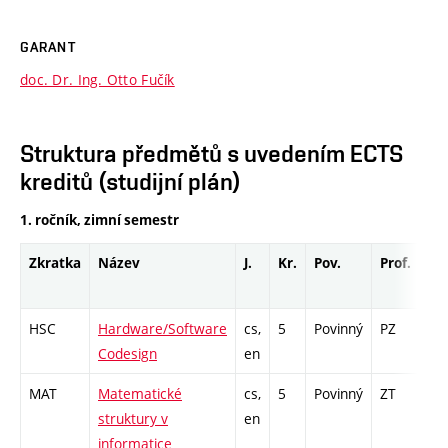
GARANT
doc. Dr. Ing. Otto Fučík
Struktura předmětů s uvedením ECTS
kreditů (studijní plán)
1. ročník, zimní semestr
Zkratka
Název
J.
Kr.
Pov.
Prof.
Uk
HSC
Hardware/Software
cs,
5
Povinný
PZ
zá,
Codesign
en
MAT
Matematické
cs,
5
Povinný
ZT
zk
struktury v
en
informatice