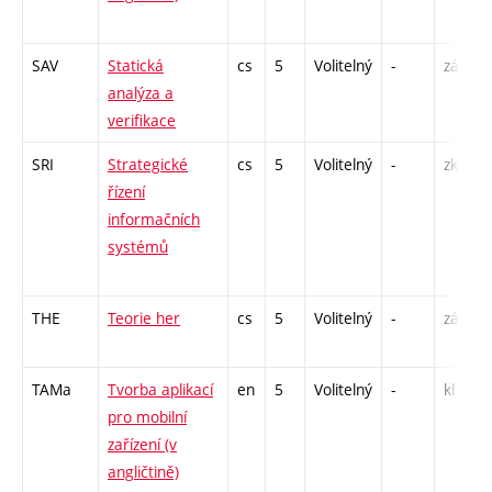
SAV
Statická
cs
5
Volitelný
-
zá,zk
analýza a
verifikace
SRI
Strategické
cs
5
Volitelný
-
zk
řízení
informačních
systémů
THE
Teorie her
cs
5
Volitelný
-
zá,zk
TAMa
Tvorba aplikací
en
5
Volitelný
-
kl
pro mobilní
zařízení (v
angličtině)