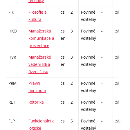
techniky
FIK
Filozofie a
cs
2
Povinně
-
zá
kultura
volitelný
HKO
Manažerská
cs,
3
Povinně
-
zá
komunikace a
en
volitelný
prezentace
HVR
Manažerské
cs,
3
Povinně
-
zá
vedení lidí a
en
volitelný
řízení času
PRM
Právní
cs
2
Povinně
-
zá
minimum
volitelný
RET
Rétorika
cs
2
Povinně
-
zá
volitelný
FLP
Funkcionální a
cs
5
Povinně
-
zá,zk
logické
volitelný