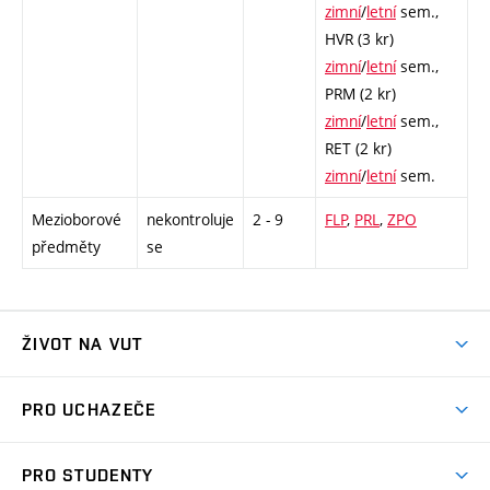
zimní
/
letní
sem.,
HVR (3 kr)
zimní
/
letní
sem.,
PRM (2 kr)
zimní
/
letní
sem.,
RET (2 kr)
zimní
/
letní
sem.
Mezioborové
nekontroluje
2 - 9
FLP
,
PRL
,
ZPO
předměty
se
ŽIVOT NA VUT
Atmosféra VUT
PRO UCHAZEČE
Prostory školy
Proč na VUT
Koleje
PRO STUDENTY