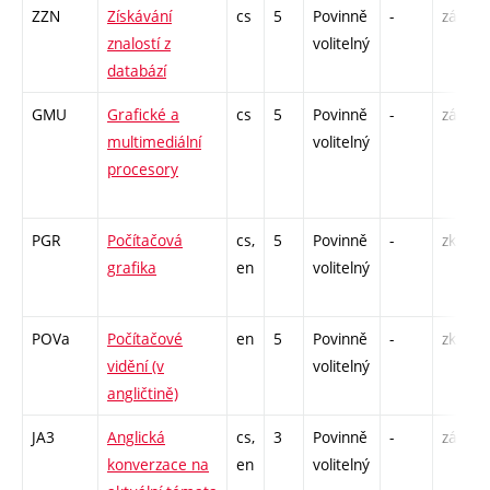
ZZN
Získávání
cs
5
Povinně
-
zá,zk
znalostí z
volitelný
databází
GMU
Grafické a
cs
5
Povinně
-
zá,zk
multimediální
volitelný
procesory
PGR
Počítačová
cs,
5
Povinně
-
zk
grafika
en
volitelný
POVa
Počítačové
en
5
Povinně
-
zk
vidění (v
volitelný
angličtině)
JA3
Anglická
cs,
3
Povinně
-
zá,zk
konverzace na
en
volitelný