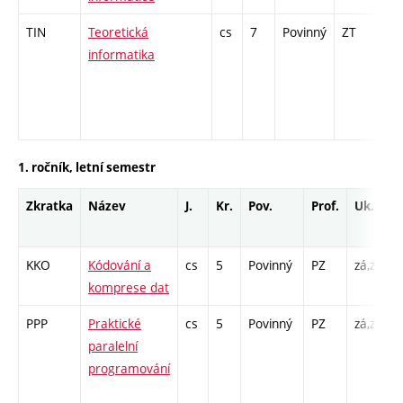
TIN
Teoretická
cs
7
Povinný
ZT
zá,
informatika
1. ročník, letní semestr
Zkratka
Název
J.
Kr.
Pov.
Prof.
Uk.
KKO
Kódování a
cs
5
Povinný
PZ
zá,zk
P
komprese dat
P
PPP
Praktické
cs
5
Povinný
PZ
zá,zk
P
paralelní
C
programování
/