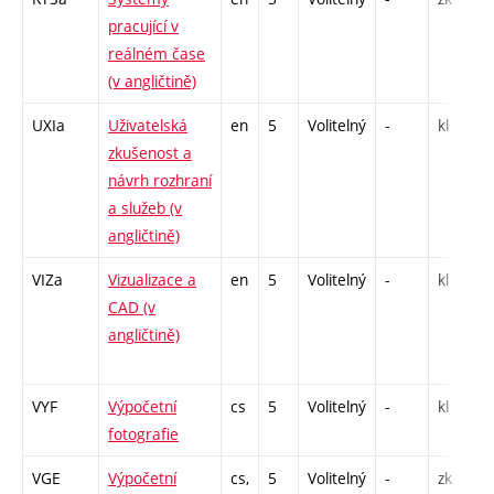
pracující v
reálném čase
(v angličtině)
UXIa
Uživatelská
en
5
Volitelný
-
kl
zkušenost a
návrh rozhraní
a služeb (v
angličtině)
VIZa
Vizualizace a
en
5
Volitelný
-
kl
CAD (v
angličtině)
VYF
Výpočetní
cs
5
Volitelný
-
kl
fotografie
VGE
Výpočetní
cs,
5
Volitelný
-
zk