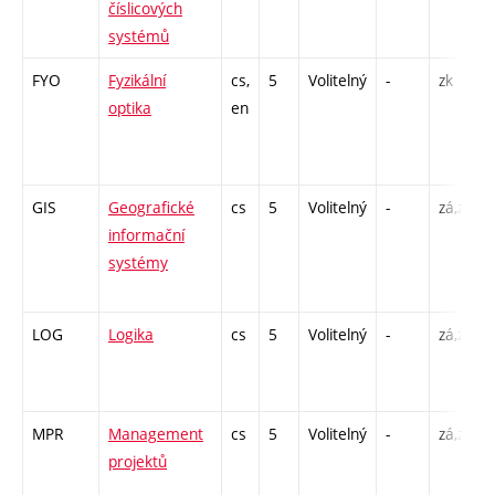
číslicových
systémů
FYO
Fyzikální
cs,
5
Volitelný
-
zk
optika
en
GIS
Geografické
cs
5
Volitelný
-
zá,zk
informační
systémy
LOG
Logika
cs
5
Volitelný
-
zá,zk
MPR
Management
cs
5
Volitelný
-
zá,zk
projektů