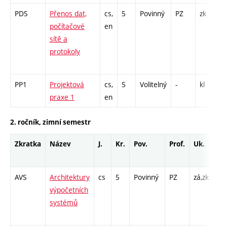
PDS
Přenos dat,
cs,
5
Povinný
PZ
zk
P
počítačové
en
sítě a
4
protokoly
2
PP1
Projektová
cs,
5
Volitelný
-
kl
P
praxe 1
en
2. ročník, zimní semestr
Zkratka
Název
J.
Kr.
Pov.
Prof.
Uk.
Ho
ro
AVS
Architektury
cs
5
Povinný
PZ
zá,zk
P -
výpočetních
Cp
systémů
/ P
14