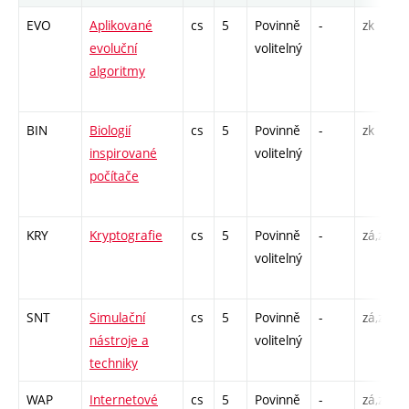
EVO
Aplikované
cs
5
Povinně
-
zk
evoluční
volitelný
algoritmy
BIN
Biologií
cs
5
Povinně
-
zk
inspirované
volitelný
počítače
KRY
Kryptografie
cs
5
Povinně
-
zá,zk
volitelný
SNT
Simulační
cs
5
Povinně
-
zá,zk
nástroje a
volitelný
techniky
WAP
Internetové
cs
5
Povinně
-
zá,zk