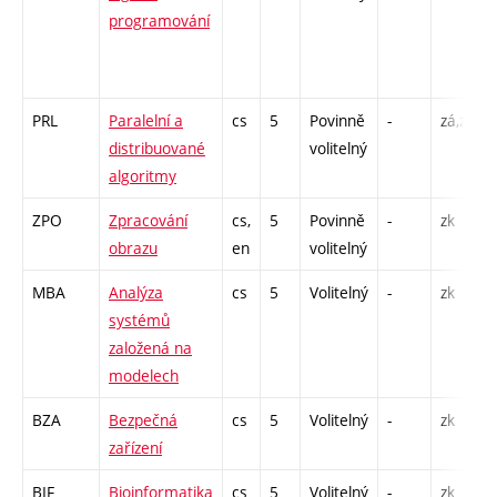
programování
PRL
Paralelní a
cs
5
Povinně
-
zá,zk
distribuované
volitelný
algoritmy
ZPO
Zpracování
cs,
5
Povinně
-
zk
obrazu
en
volitelný
MBA
Analýza
cs
5
Volitelný
-
zk
systémů
založená na
modelech
BZA
Bezpečná
cs
5
Volitelný
-
zk
zařízení
BIF
Bioinformatika
cs
5
Volitelný
-
zk