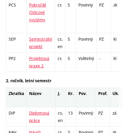
PCS
Pokročilé
cs
5
Povinný
PZ
zk
P -
číslicové
Cp
systémy
/ P
16
SEP
Semestrální
cs,
5
Povinný
PZ
kl
PR 
projekt
en
PP2
Projektová
cs
5
Volitelný
-
kl
PR 
praxe 2
2. ročník, letní semestr
Zkratka
Název
J.
Kr.
Pov.
Prof.
Uk.
Hod
rozs
DIP
Diplomová
cs,
13
Povinný
PZ
zá
PR -
práce
en
169
NAV
Návrh
cs
5
Povinný
PZ
zk
P - 2