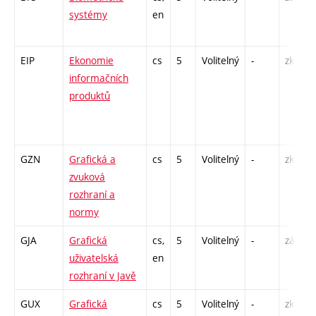
systémy
en
EIP
Ekonomie
cs
5
Volitelný
-
zk
informačních
produktů
GZN
Grafická a
cs
5
Volitelný
-
zk
zvuková
rozhraní a
normy
GJA
Grafická
cs,
5
Volitelný
-
zá,zk
uživatelská
en
rozhraní v Javě
GUX
Grafická
cs
5
Volitelný
-
zk