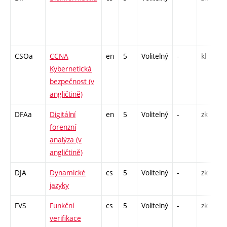
CSOa
CCNA
en
5
Volitelný
-
kl
Kybernetická
bezpečnost (v
angličtině)
DFAa
Digitální
en
5
Volitelný
-
zk
forenzní
analýza (v
angličtině)
DJA
Dynamické
cs
5
Volitelný
-
zk
jazyky
FVS
Funkční
cs
5
Volitelný
-
zk
verifikace