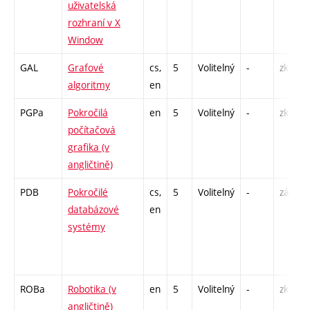
uživatelská
rozhraní v X
Window
GAL
Grafové
cs,
5
Volitelný
-
zk
algoritmy
en
PGPa
Pokročilá
en
5
Volitelný
-
zk
počítačová
grafika (v
angličtině)
PDB
Pokročilé
cs,
5
Volitelný
-
zá,zk
databázové
en
systémy
ROBa
Robotika (v
en
5
Volitelný
-
zk
angličtině)