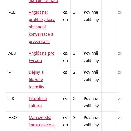
aktuální témata
FCE
Angličtina:
cs,
3
Povinně
-
zá
praktický kurz
en
volitelný
obchodní
konverzace a
prezentace
AEU
Angličtina pro
cs,
3
Povinně
-
zá,zk
Evropu
en
volitelný
FIT
Dějiny a
cs
2
Povinně
-
zá
filozofie
volitelný
techniky
FIK
Filozofie a
cs
2
Povinně
-
zá
kultura
volitelný
HKO
Manažerská
cs,
3
Povinně
-
zá
komunikace a
en
volitelný