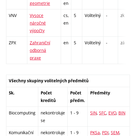
geometrie
en
VNV
Vysoce
cs,
5
Volitelný
-
zk
náročné
en
výpočty
ZPX
Zahraniční
en
5
Volitelný
-
zá
odborná
praxe
Všechny skupiny volitelných předmětů
Sk.
Počet
Počet
Předměty
kreditů
předm.
Biocomputing
nekontroluje
1 - 9
SIN
,
SFC
,
EVO
,
BIN
se
Komunikační
nekontroluje
1 - 9
PKSa
,
PDI
,
SEM
,