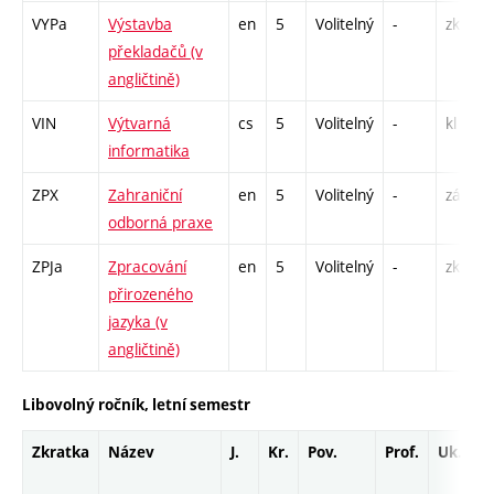
VYPa
Výstavba
en
5
Volitelný
-
zk
překladačů (v
angličtině)
VIN
Výtvarná
cs
5
Volitelný
-
kl
informatika
ZPX
Zahraniční
en
5
Volitelný
-
zá
odborná praxe
ZPJa
Zpracování
en
5
Volitelný
-
zk
přirozeného
jazyka (v
angličtině)
Libovolný ročník, letní semestr
Zkratka
Název
J.
Kr.
Pov.
Prof.
Uk.