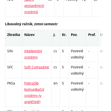
vestavěných
L - 1
systémů
PR -
Libovolný ročník, zimní semestr
Zkratka
Název
J.
Kr.
Pov.
Prof.
Uk.
SIN
Inteligentní
cs
5
Povinně
-
zk
systémy
volitelný
SFC
Soft Computing
cs
5
Povinně
-
zá,zk
volitelný
PKSa
Pokročilé
en
5
Povinně
-
zá,zk
komunikační
volitelný
systémy (v
angličtině)