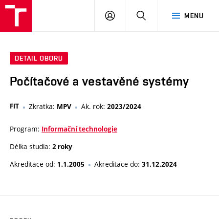
VUT
PŘIHLÁSIT
HLEDAT
MENU
SE
DETAIL OBORU
Počítačové a vestavěné systémy
FIT
Zkratka:
Ak. rok:
MPV
2023/2024
Program:
Informační technologie
Délka studia:
2 roky
Akreditace od:
Akreditace do:
1.1.2005
31.12.2024