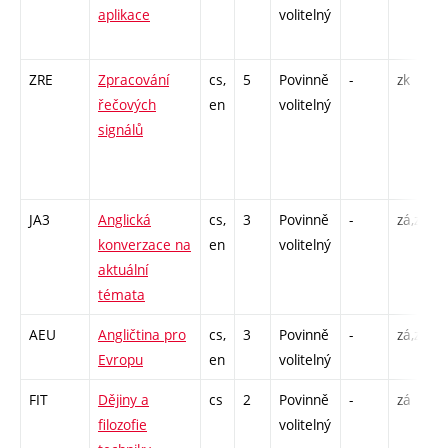
aplikace
volitelný
ZRE
Zpracování
cs,
5
Povinně
-
zk
řečových
en
volitelný
signálů
JA3
Anglická
cs,
3
Povinně
-
zá,zk
konverzace na
en
volitelný
aktuální
témata
AEU
Angličtina pro
cs,
3
Povinně
-
zá,zk
Evropu
en
volitelný
FIT
Dějiny a
cs
2
Povinně
-
zá
filozofie
volitelný