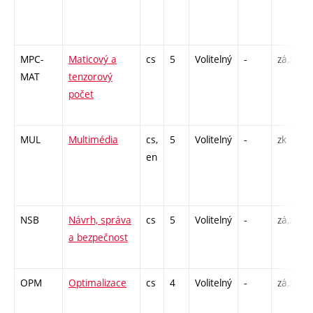
MPC-
Maticový a
cs
5
Volitelný
-
zá,zk
MAT
tenzorový
počet
MUL
Multimédia
cs,
5
Volitelný
-
zk
en
NSB
Návrh, správa
cs
5
Volitelný
-
zá,zk
a bezpečnost
OPM
Optimalizace
cs
4
Volitelný
-
zá,zk