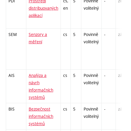
PDI
Prostředí
cs,
5
Povinně
-
zk
distribuovaných
en
volitelný
aplikací
SEM
Senzory a
cs
5
Povinně
-
zá,zk
měření
volitelný
AIS
Analýza a
cs
5
Povinně
-
zá,zk
návrh
volitelný
informačních
systémů
BIS
Bezpečnost
cs
5
Povinně
-
zá,zk
informačních
volitelný
systémů