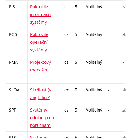
PIS
Pokročilé
cs
5
Volitelný
-
zá,zk
informační
systémy
POS
Pokročilé
cs
5
Volitelný
-
zk
operační
systémy
PMA
Projektový
cs
5
Volitelný
-
kl
manažer
SLOa
Složitost (v
en
5
Volitelný
-
zk
angličtině)
SPP
Systémy
cs
5
Volitelný
-
zá,zk
odolné proti
poruchám
RTSa
Systémy
en
5
Volitelný
-
zk