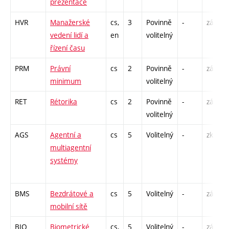
prezentace
HVR
Manažerské
cs,
3
Povinně
-
zá
vedení lidí a
en
volitelný
řízení času
PRM
Právní
cs
2
Povinně
-
zá
minimum
volitelný
RET
Rétorika
cs
2
Povinně
-
zá
volitelný
AGS
Agentní a
cs
5
Volitelný
-
zk
multiagentní
systémy
BMS
Bezdrátové a
cs
5
Volitelný
-
zá,zk
mobilní sítě
BIO
Biometrické
cs,
5
Volitelný
-
zá,zk