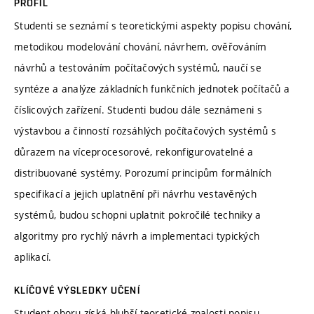
PROFIL
Studenti se seznámí s teoretickými aspekty popisu chování,
metodikou modelování chování, návrhem, ověřováním
návrhů a testováním počítačových systémů, naučí se
syntéze a analýze základních funkčních jednotek počítačů a
číslicových zařízení. Studenti budou dále seznámeni s
výstavbou a činností rozsáhlých počítačových systémů s
důrazem na víceprocesorové, rekonfigurovatelné a
distribuované systémy. Porozumí principům formálních
specifikací a jejich uplatnění při návrhu vestavěných
systémů, budou schopni uplatnit pokročilé techniky a
algoritmy pro rychlý návrh a implementaci typických
aplikací.
KLÍČOVÉ VÝSLEDKY UČENÍ
Student oboru získá hlubší teoretické znalosti popisu