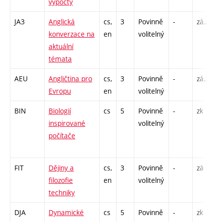
výpočty
JA3
Anglická
cs,
3
Povinně
-
zá,zk
konverzace na
en
volitelný
aktuální
témata
AEU
Angličtina pro
cs,
3
Povinně
-
zá,zk
Evropu
en
volitelný
BIN
Biologií
cs
5
Povinně
-
zk
inspirované
volitelný
počítače
FIT
Dějiny a
cs,
3
Povinně
-
zá
filozofie
en
volitelný
techniky
DJA
Dynamické
cs
5
Povinně
-
zk