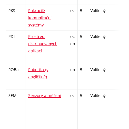
PKS
Pokročilé
cs
5
Volitelný
-
zá
komunikační
systémy
PDI
Prostředí
cs,
5
Volitelný
-
zk
distribuovaných
en
aplikací
ROBa
Robotika (v
en
5
Volitelný
-
zk
angličtině)
SEM
Senzory a měření
cs
5
Volitelný
-
zá