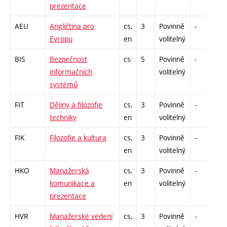
prezentace
AEU
Angličtina pro
cs,
3
Povinně
-
zá
Evropu
en
volitelný
BIS
Bezpečnost
cs
5
Povinně
-
zá
informačních
volitelný
systémů
FIT
Dějiny a filozofie
cs,
3
Povinně
-
zá
techniky
en
volitelný
FIK
Filozofie a kultura
cs,
3
Povinně
-
zá
en
volitelný
HKO
Manažerská
cs,
3
Povinně
-
zá
komunikace a
en
volitelný
prezentace
HVR
Manažerské vedení
cs,
3
Povinně
-
zá