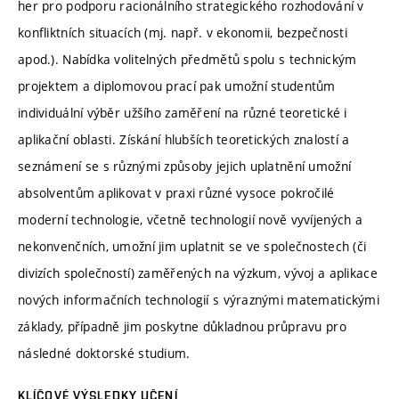
her pro podporu racionálního strategického rozhodování v
konfliktních situacích (mj. např. v ekonomii, bezpečnosti
apod.). Nabídka volitelných předmětů spolu s technickým
projektem a diplomovou prací pak umožní studentům
individuální výběr užšího zaměření na různé teoretické i
aplikační oblasti. Získání hlubších teoretických znalostí a
seznámení se s různými způsoby jejich uplatnění umožní
absolventům aplikovat v praxi různé vysoce pokročilé
moderní technologie, včetně technologií nově vyvíjených a
nekonvenčních, umožní jim uplatnit se ve společnostech (či
divizích společností) zaměřených na výzkum, vývoj a aplikace
nových informačních technologií s výraznými matematickými
základy, případně jim poskytne důkladnou průpravu pro
následné doktorské studium.
KLÍČOVÉ VÝSLEDKY UČENÍ