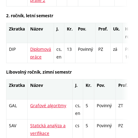
praxe 2
2. ročník, letní semestr
Zkratka
Název
J.
Kr.
Pov.
Prof.
Uk.
Hod.
rozsa
DIP
Diplomová
cs,
13
Povinný
PZ
zá
PR -
práce
en
169
Libovolný ročník, zimní semestr
Zkratka
Název
J.
Kr.
Pov.
Prof.
Uk
GAL
Grafové algoritmy
cs,
5
Povinný
ZT
zk
en
SAV
Statická analýza a
cs
5
Povinný
PZ
zá
verifikace