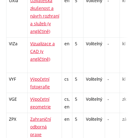
UXIa
Uživatelská
en
5
Volitelný
-
kl
zkušenost a
návrh rozhraní
a služeb (v
angličtině)
VIZa
Vizualizace a
en
5
Volitelný
-
kl
CAD (v
angličtině)
VYF
Výpočetní
cs
5
Volitelný
-
kl
fotografie
VGE
Výpočetní
cs,
5
Volitelný
-
zk
geometrie
en
ZPX
Zahraniční
en
5
Volitelný
-
zá
odborná
praxe