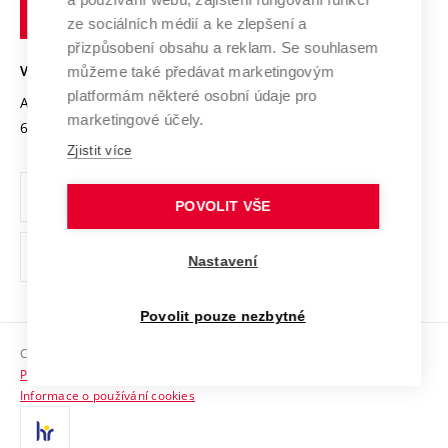
technické
Podnikavá univerzita / ContriBUTe
Mezinárodní dohody
ze sociálních médií a ke zlepšení a
Open Science
v
Bezpečná univerzita
přizpůsobení obsahu a reklam. Se souhlasem
Univerzitní sítě
Brně
Projekty
můžeme také předávat marketingovým
VYSOKÉ UČENÍ TECHNICKÉ V BRNĚ
Vyznamenání
platformám některé osobní údaje pro
Projekty ze strukturálních fondů
Antonínská 548/1
www.vut.cz
marketingové účely.
Organizační struktura
602 00 Brno
vut@vutbr.cz
Specifický výzkum
Zjistit více
Úřední deska
Ochrana osobních údajů
POVOLIT VŠE
(externí
Pracovní příležitosti
Nastavení
odkaz)
Podpora a rozvoj zaměstnanců a studujících
Povolit pouze nezbytné
Rovné příležitosti
Copyright © 2026 VUT
Sociální bezpečí
Prohlášení o přístupnosti
HR Award
Informace o používání cookies
Kontakty