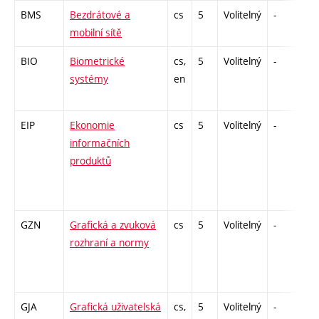
BMS
Bezdrátové a
cs
5
Volitelný
-
zá
mobilní sítě
BIO
Biometrické
cs,
5
Volitelný
-
zá
systémy
en
EIP
Ekonomie
cs
5
Volitelný
-
zk
informačních
produktů
GZN
Grafická a zvuková
cs
5
Volitelný
-
zk
rozhraní a normy
GJA
Grafická uživatelská
cs,
5
Volitelný
-
zá