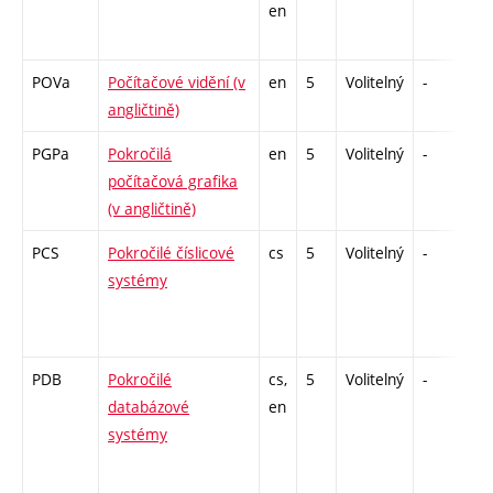
en
POVa
Počítačové vidění (v
en
5
Volitelný
-
zk
angličtině)
PGPa
Pokročilá
en
5
Volitelný
-
zk
počítačová grafika
(v angličtině)
PCS
Pokročilé číslicové
cs
5
Volitelný
-
zk
systémy
PDB
Pokročilé
cs,
5
Volitelný
-
zá
databázové
en
systémy