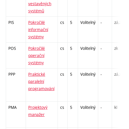
vestavěných
systémů
PIS
Pokročilé
cs
5
Volitelný
-
zá,zk
informační
systémy
POS
Pokročilé
cs
5
Volitelný
-
zk
operační
systémy
PPP
Praktické
cs
5
Volitelný
-
zá,zk
paralelní
programování
PMA
Projektový
cs
5
Volitelný
-
kl
manažer