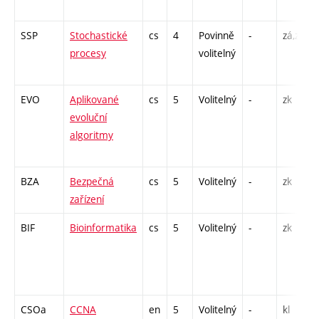
SSP
Stochastické
cs
4
Povinně
-
zá,zk
procesy
volitelný
EVO
Aplikované
cs
5
Volitelný
-
zk
evoluční
algoritmy
BZA
Bezpečná
cs
5
Volitelný
-
zk
zařízení
BIF
Bioinformatika
cs
5
Volitelný
-
zk
CSOa
CCNA
en
5
Volitelný
-
kl