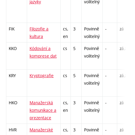
jazyky
volitelný
FIK
Filozofie a
cs,
3
Povinně
-
zá
kultura
en
volitelný
KKO
Kódování a
cs
5
Povinně
-
zá,zk
komprese dat
volitelný
KRY
Kryptografie
cs
5
Povinně
-
zá,zk
volitelný
HKO
Manažerská
cs,
3
Povinně
-
zá
komunikace a
en
volitelný
prezentace
HVR
Manažerské
cs,
3
Povinně
-
zá