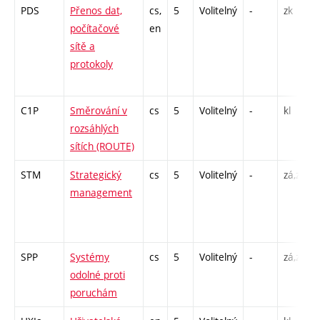
PDS
Přenos dat,
cs,
5
Volitelný
-
zk
počítačové
en
sítě a
protokoly
C1P
Směrování v
cs
5
Volitelný
-
kl
rozsáhlých
sítích (ROUTE)
STM
Strategický
cs
5
Volitelný
-
zá,zk
management
SPP
Systémy
cs
5
Volitelný
-
zá,zk
odolné proti
poruchám