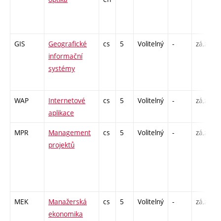
GIS
Geografické
cs
5
Volitelný
-
zá,zk
informační
systémy
WAP
Internetové
cs
5
Volitelný
-
zá,zk
aplikace
MPR
Management
cs
5
Volitelný
-
zá,zk
projektů
MEK
Manažerská
cs
5
Volitelný
-
zá,zk
ekonomika