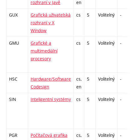
rozhraní v Javě
en
GUX
Grafická uživatelská
cs
5
Volitelný
-
zk
rozhraní v X
Window
GMU
Grafické a
cs
5
Volitelný
-
zá
multimediální
procesory
HSC
Hardware/Software
cs,
5
Volitelný
-
zá
Codesign
en
SIN
Inteligentní systémy
cs
5
Volitelný
-
zk
PGR
Počítačová grafika
cs,
5
Volitelný
-
zk