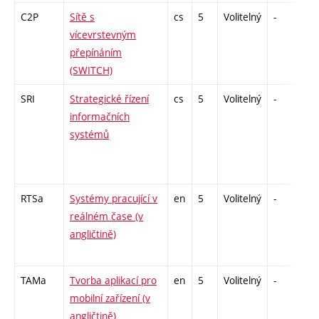
C2P
Sítě s
cs
5
Volitelný
-
kl
vícevrstevným
přepínáním
(SWITCH)
SRI
Strategické řízení
cs
5
Volitelný
-
zk
informačních
systémů
RTSa
Systémy pracující v
en
5
Volitelný
-
zk
reálném čase (v
angličtině)
TAMa
Tvorba aplikací pro
en
5
Volitelný
-
kl
mobilní zařízení (v
angličtině)