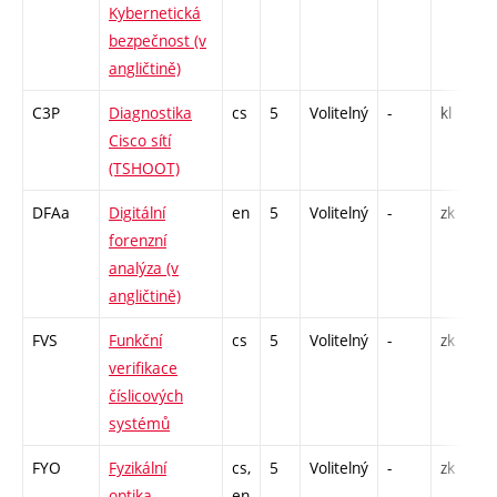
Kybernetická
bezpečnost (v
angličtině)
C3P
Diagnostika
cs
5
Volitelný
-
kl
Cisco sítí
(TSHOOT)
DFAa
Digitální
en
5
Volitelný
-
zk
forenzní
analýza (v
angličtině)
FVS
Funkční
cs
5
Volitelný
-
zk
verifikace
číslicových
systémů
FYO
Fyzikální
cs,
5
Volitelný
-
zk
optika
en