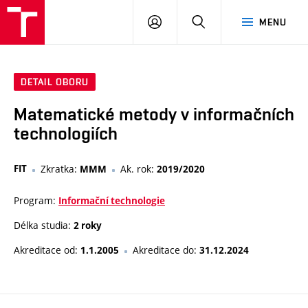
VUT
PŘIHLÁSIT
HLEDAT
MENU
SE
DETAIL OBORU
Matematické metody v informačních
technologiích
FIT
Zkratka:
Ak. rok:
MMM
2019/2020
Program:
Informační technologie
Délka studia:
2 roky
Akreditace od:
Akreditace do:
1.1.2005
31.12.2024