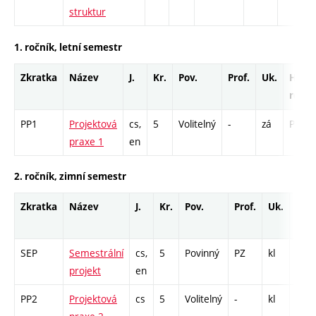
struktur
1. ročník, letní semestr
Zkratka
Název
J.
Kr.
Pov.
Prof.
Uk.
Hod.
rozsa
PP1
Projektová
cs,
5
Volitelný
-
zá
PR - 5
praxe 1
en
2. ročník, zimní semestr
Zkratka
Název
J.
Kr.
Pov.
Prof.
Uk.
Hod
roz
SEP
Semestrální
cs,
5
Povinný
PZ
kl
PR -
projekt
en
PP2
Projektová
cs
5
Volitelný
-
kl
PR -