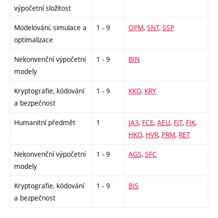
výpočetní složitost
Modelování, simulace a
1 - 9
OPM
,
SNT
,
SSP
optimalizace
Nekonvenční výpočetní
1 - 9
BIN
modely
Kryptografie, kódování
1 - 9
KKO
,
KRY
a bezpečnost
Humanitní předmět
1
JA3
,
FCE
,
AEU
,
FIT
,
FIK
,
HKO
,
HVR
,
PRM
,
RET
Nekonvenční výpočetní
1 - 9
AGS
,
SFC
modely
Kryptografie, kódování
1 - 9
BIS
a bezpečnost