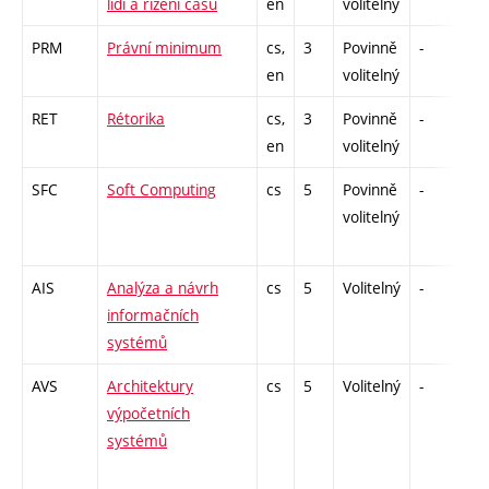
lidí a řízení času
en
volitelný
PRM
Právní minimum
cs,
3
Povinně
-
zá
en
volitelný
RET
Rétorika
cs,
3
Povinně
-
zá
en
volitelný
SFC
Soft Computing
cs
5
Povinně
-
zá
volitelný
AIS
Analýza a návrh
cs
5
Volitelný
-
zá
informačních
systémů
AVS
Architektury
cs
5
Volitelný
-
zá
výpočetních
systémů