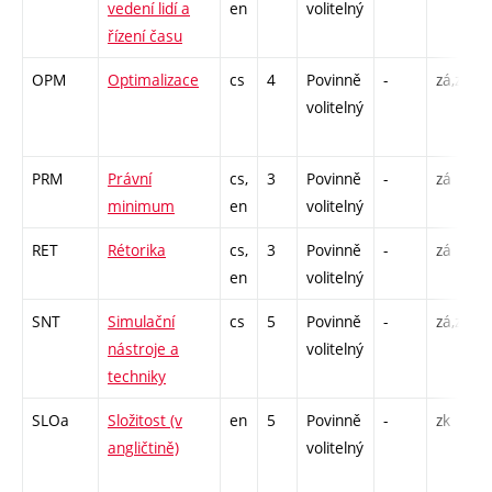
vedení lidí a
en
volitelný
řízení času
OPM
Optimalizace
cs
4
Povinně
-
zá,zk
volitelný
PRM
Právní
cs,
3
Povinně
-
zá
minimum
en
volitelný
RET
Rétorika
cs,
3
Povinně
-
zá
en
volitelný
SNT
Simulační
cs
5
Povinně
-
zá,zk
nástroje a
volitelný
techniky
SLOa
Složitost (v
en
5
Povinně
-
zk
angličtině)
volitelný