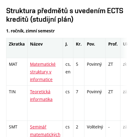
Struktura předmětů s uvedením ECTS
kreditů (studijní plán)
1. ročník, zimní semestr
Zkratka
Název
J.
Kr.
Pov.
Prof.
Uk.
MAT
Matematické
cs,
5
Povinný
ZT
zk
struktury v
en
informatice
TIN
Teoretická
cs
7
Povinný
ZT
zá,zk
informatika
SMT
Seminář
cs
2
Volitelný
-
zá
matematických