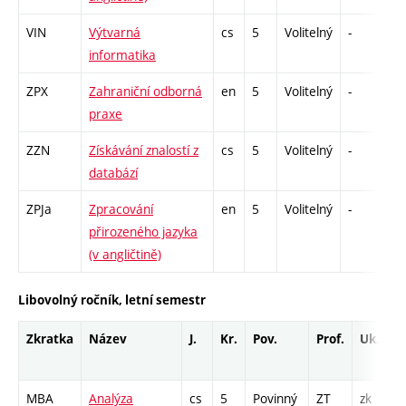
VIN
Výtvarná
cs
5
Volitelný
-
kl
informatika
ZPX
Zahraniční odborná
en
5
Volitelný
-
zá
praxe
ZZN
Získávání znalostí z
cs
5
Volitelný
-
zá
databází
ZPJa
Zpracování
en
5
Volitelný
-
zk
přirozeného jazyka
(v angličtině)
Libovolný ročník, letní semestr
Zkratka
Název
J.
Kr.
Pov.
Prof.
Uk.
MBA
Analýza
cs
5
Povinný
ZT
zk