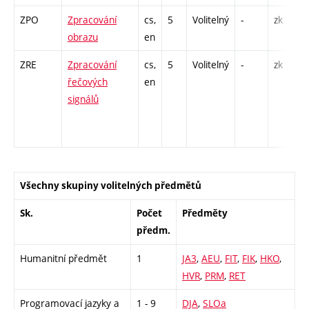
ZPO
Zpracování
cs,
5
Volitelný
-
zk
obrazu
en
ZRE
Zpracování
cs,
5
Volitelný
-
zk
řečových
en
signálů
Všechny skupiny volitelných předmětů
Sk.
Počet
Předměty
předm.
Humanitní předmět
1
JA3
,
AEU
,
FIT
,
FIK
,
HKO
,
HVR
,
PRM
,
RET
Programovací jazyky a
1 - 9
DJA
,
SLOa