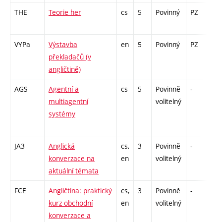
THE
Teorie her
cs
5
Povinný
PZ
zá
VYPa
Výstavba
en
5
Povinný
PZ
zk
překladačů (v
angličtině)
AGS
Agentní a
cs
5
Povinně
-
zk
multiagentní
volitelný
systémy
JA3
Anglická
cs,
3
Povinně
-
zá
konverzace na
en
volitelný
aktuální témata
FCE
Angličtina: praktický
cs,
3
Povinně
-
zá
kurz obchodní
en
volitelný
konverzace a