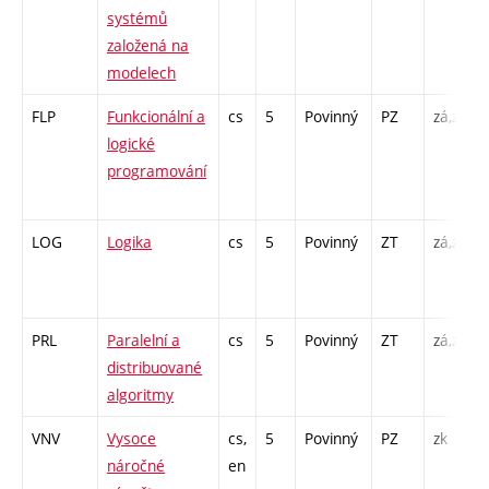
systémů
založená na
modelech
FLP
Funkcionální a
cs
5
Povinný
PZ
zá,zk
logické
programování
LOG
Logika
cs
5
Povinný
ZT
zá,zk
PRL
Paralelní a
cs
5
Povinný
ZT
zá,zk
distribuované
algoritmy
VNV
Vysoce
cs,
5
Povinný
PZ
zk
náročné
en