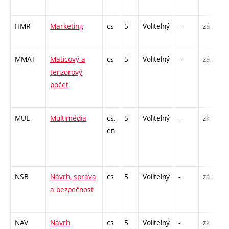
HMR
Marketing
cs
5
Volitelný
-
zá,zk
MMAT
Maticový a
cs
5
Volitelný
-
zá,zk
tenzorový
počet
MUL
Multimédia
cs,
5
Volitelný
-
zk
en
NSB
Návrh, správa
cs
5
Volitelný
-
zá,zk
a bezpečnost
NAV
Návrh
cs
5
Volitelný
-
zk