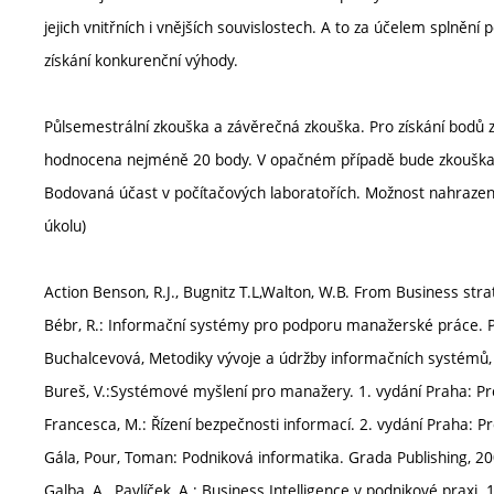
jejich vnitřních i vnějších souvislostech. A to za účelem splně
získání konkurenční výhody.
Půlsemestrální zkouška a závěrečná zkouška. Pro získání bodů z
hodnocena nejméně 20 body. V opačném případě bude zkouška
Bodovaná účast v počítačových laboratořích. Možnost nahrazení 
úkolu)
Action Benson, R.J., Bugnitz T.L,Walton, W.B. From Business stra
Bébr, R.: Informační systémy pro podporu manažerské práce. Pr
Buchalcevová, Metodiky vývoje a údržby informačních systémů, 
Bureš, V.:Systémové myšlení pro manažery. 1. vydání Praha: Pr
Francesca, M.: Řízení bezpečnosti informací. 2. vydání Praha: P
Gála, Pour, Toman: Podniková informatika. Grada Publishing, 20
Galba, A., Pavlíček, A.: Business Intelligence v podnikové praxi.