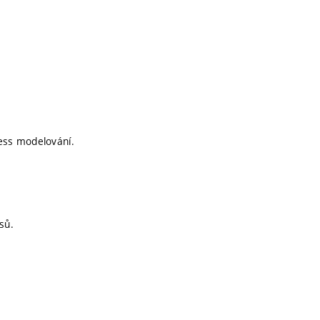
ness modelování.
sů.