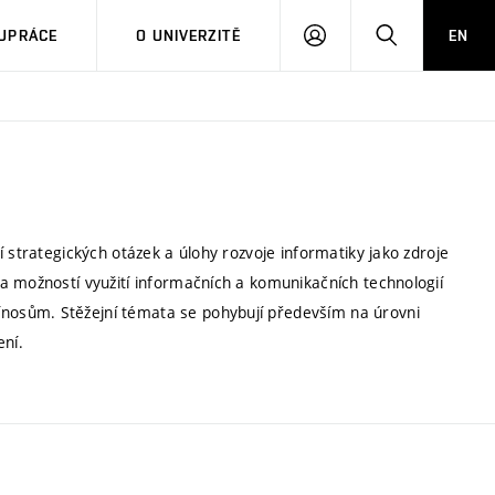
PŘIHLÁSIT
HLEDAT
UPRÁCE
O UNIVERZITĚ
EN
SE
 strategických otázek a úlohy rozvoje informatiky jako zdroje
a možností využití informačních a komunikačních technologií
nosům. Stěžejní témata se pohybují především na úrovni
ení.