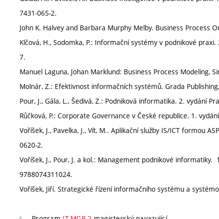
7431-065-2.
John K. Halvey and Barbara Murphy Melby. Business Process Out
Klčová, H., Sodomka, P.: Informační systémy v podnikové praxi
7.
Manuel Laguna, Johan Marklund: Business Process Modeling, Sim
Molnár, Z.: Efektivnost informačních systémů. Grada Publishing
Pour, J., Gála, L., Šedivá, Z.: Podniková informatika. 2. vydání
Růčková, P.: Corporate Governance v České republice. 1. vydání
Voříšek, J., Pavelka, J., Vít, M.. Aplikační služby IS/ICT formou 
0620-2.
Voříšek, J., Pour, J. a kol.: Management podnikové informatiky. 
9788074311024.
Voříšek, Jiří. Strategické řízení informačního systému a syst
Program
IT-MGR-2
magisterský navazující