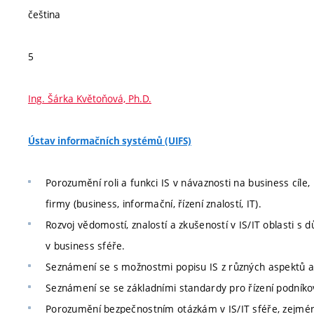
čeština
5
Ing. Šárka Květoňová, Ph.D.
Ústav informačních systémů (UIFS)
Porozumění roli a funkci IS v návaznosti na business cíl
firmy (business, informační, řízení znalostí, IT).
Rozvoj vědomostí, znalostí a zkušeností v IS/IT oblasti s
v business sféře.
Seznámení se s možnostmi popisu IS z různých aspektů a
Seznámení se se základními standardy pro řízení podníkov
Porozumění bezpečnostním otázkám v IS/IT sféře, zejmén