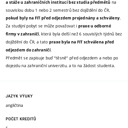
na
a stáže u zahraničních institucí bez studia předmětů
souvislou dobu 1 nebo 2 semestrů bez dojíždění do ČR,
.
pokud byly na FIT před odjezdem projednány a schváleny
Za studijní pobyt se může považovat i
praxe u odborné
, která byla delší než 6 souvislých týdnů bez
firmy v zahraničí
dojíždění do ČR, a tato
praxe byla na FIT schválena před
.
odjezdem do zahraničí
Předmět se zapisuje buď "těsně" před odjezdem a nebo po
dojezdu na zahraniční univerzitu, a to na žádost studenta.
JAZYK VÝUKY
angličtina
POČET KREDITŮ