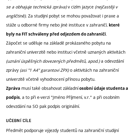
se a obhajuje technická zpráva)
v cizím jazyce
(nejčastěji v
angličtině)
. Za studijní pobyt se mohou považovat i praxe a
stáže u odborné firmy nebo jiné instituce v zahraničí,
které
.
byly na FIT schváleny před odjezdem do zahraničí
Zápočet se uděluje na základě prokázaného pobytu na
zahraniční univerzitě nebo instituci včetně uznaných aktivitách
(uznání úspěšných dovezených předmětů, apod.)
a odevzdání
zprávy
(asi "1 A4" garantovi ZPX)
o aktivitách na zahraniční
univerzitě včetně vyhodnocení přínosu pobytu.
musí také obsahovat základní
Zpráva
osobní údaje studenta a
, a to při e-verzi "Jméno Příjmení, v.r." a při osobním
podpis
odevzdání na SO pak podpis originální.
UČEBNÍ CÍLE
Předmět podporuje výjezdy studentů na zahraniční studijní