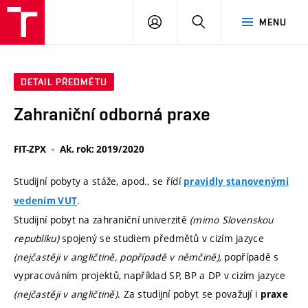
VUT
PŘIHLÁSIT
HLEDAT
MENU
SE
DETAIL PŘEDMĚTU
Zahraniční odborná praxe
FIT-ZPX
Ak. rok: 2019/2020
Studijní pobyty a stáže, apod., se řídí
pravidly stanovenými
.
vedením VUT
Studijní pobyt na zahraniční univerzitě
(mimo Slovenskou
republiku)
spojený se studiem předmětů v cizím jazyce
(nejčastěji v angličtině, popřípadě v němčině),
popřípadě s
vypracováním projektů, například SP, BP a DP v cizím jazyce
(nejčastěji v angličtině)
. Za studijní pobyt se považují i
praxe