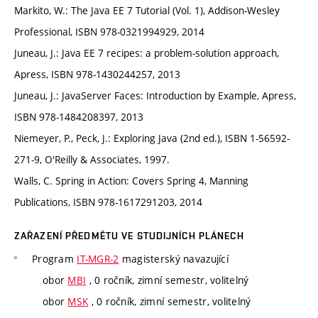
Markito, W.: The Java EE 7 Tutorial (Vol. 1), Addison-Wesley
Professional, ISBN 978-0321994929, 2014
Juneau, J.: Java EE 7 recipes: a problem-solution approach,
Apress, ISBN 978-1430244257, 2013
Juneau, J.: JavaServer Faces: Introduction by Example, Apress,
ISBN 978-1484208397, 2013
Niemeyer, P., Peck, J.: Exploring Java (2nd ed.), ISBN 1-56592-
271-9, O'Reilly & Associates, 1997.
Walls, C. Spring in Action: Covers Spring 4, Manning
Publications, ISBN 978-1617291203, 2014
ZAŘAZENÍ PŘEDMĚTU VE STUDIJNÍCH PLÁNECH
Program
IT-MGR-2
magisterský navazující
obor
MBI
, 0 ročník, zimní semestr, volitelný
obor
MSK
, 0 ročník, zimní semestr, volitelný