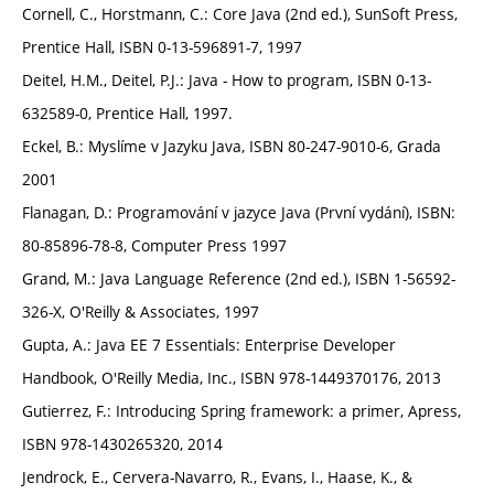
Cornell, C., Horstmann, C.: Core Java (2nd ed.), SunSoft Press,
Prentice Hall, ISBN 0-13-596891-7, 1997
Deitel, H.M., Deitel, P.J.: Java - How to program, ISBN 0-13-
632589-0, Prentice Hall, 1997.
Eckel, B.: Myslíme v Jazyku Java, ISBN 80-247-9010-6, Grada
2001
Flanagan, D.: Programování v jazyce Java (První vydání), ISBN:
80-85896-78-8, Computer Press 1997
Grand, M.: Java Language Reference (2nd ed.), ISBN 1-56592-
326-X, O'Reilly & Associates, 1997
Gupta, A.: Java EE 7 Essentials: Enterprise Developer
Handbook, O'Reilly Media, Inc., ISBN 978-1449370176, 2013
Gutierrez, F.: Introducing Spring framework: a primer, Apress,
ISBN 978-1430265320, 2014
Jendrock, E., Cervera-Navarro, R., Evans, I., Haase, K., &