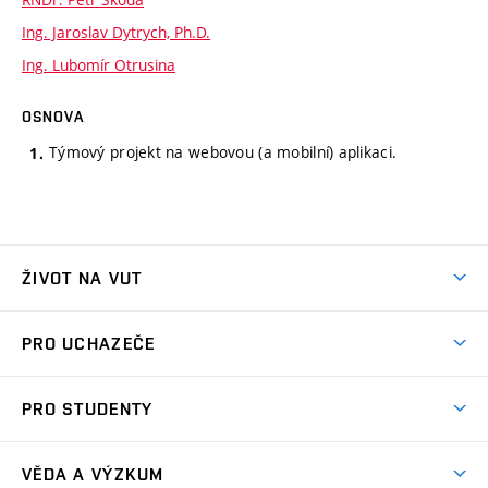
Ing. Jaroslav Dytrych, Ph.D.
Ing. Lubomír Otrusina
OSNOVA
Týmový projekt na webovou (a mobilní) aplikaci.
ŽIVOT NA VUT
Atmosféra VUT
PRO UCHAZEČE
Prostory školy
Proč na VUT
Koleje
PRO STUDENTY
Studijní programy
Stravování
Předměty
Studijní předpisy
Studium a stáže v zahraničí
Stipendia
Dny otevřených dveří
VĚDA A VÝZKUM
Sport na VUT