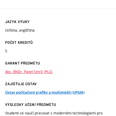
JAZYK VÝUKY
čeština, angličtina
POČET KREDITŮ
5
GARANT PŘEDMĚTU
doc. RNDr. Pavel Smrž, Ph.D.
ZAJIŠŤUJE ÚSTAV
Ústav počítačové grafiky a multimédií (UPGM)
VÝSLEDKY UČENÍ PŘEDMĚTU
Studenti se naučí pracovat s moderními technologiemi pro