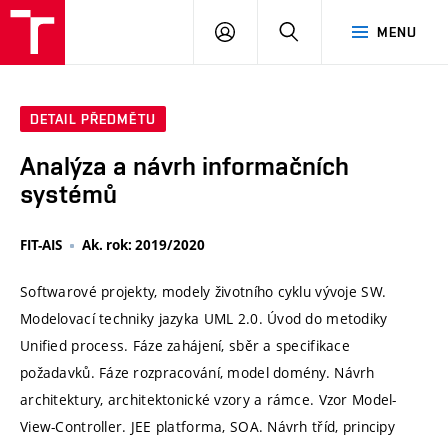
VUT
PŘIHLÁSIT
HLEDAT
MENU
SE
DETAIL PŘEDMĚTU
Analýza a návrh informačních
systémů
FIT-AIS
Ak. rok: 2019/2020
Softwarové projekty, modely životního cyklu vývoje SW.
Modelovací techniky jazyka UML 2.0. Úvod do metodiky
Unified process. Fáze zahájení, sběr a specifikace
požadavků. Fáze rozpracování, model domény. Návrh
architektury, architektonické vzory a rámce. Vzor Model-
View-Controller. JEE platforma, SOA. Návrh tříd, principy