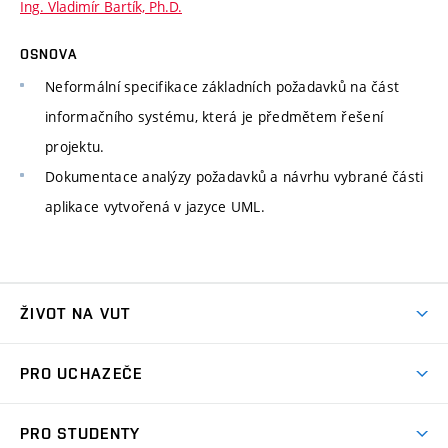
Ing. Vladimír Bartík, Ph.D.
OSNOVA
Neformální specifikace základních požadavků na část
informačního systému, která je předmětem řešení
projektu.
Dokumentace analýzy požadavků a návrhu vybrané části
aplikace vytvořená v jazyce UML.
ŽIVOT NA VUT
Atmosféra VUT
PRO UCHAZEČE
Prostory školy
Proč na VUT
Koleje
PRO STUDENTY