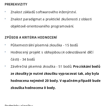
PREREKVIZITY
Znalost základů softwarového inženýrství.
Znalost paradigmat a praktické zkušenosti z oblasti
objektově-orientovaného programování.
ZPŮSOB A KRITÉRIA HODNOCENÍ
Půlsemestrální písemná zkouška - 15 bodů
Hodnocený projekt s obhajobou (4 odevzdávané dílčí
části) - 34 bodů
Závěrečná písemná zkouška - 51 bodů;
Pro získání bodů
ze zkoušky je nutné zkoušku vypracovat tak, aby byla
hodnocena nejméně 20 body. V opačném případě bude
zkouška hodnocena 0 body.
Podmínky zápočtu: