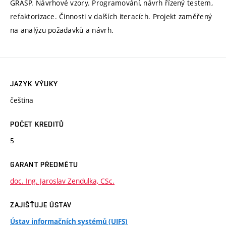
GRASP. Návrhové vzory. Programování, návrh řízený testem,
refaktorizace. Činnosti v dalších iteracích. Projekt zaměřený
na analýzu požadavků a návrh.
JAZYK VÝUKY
čeština
POČET KREDITŮ
5
GARANT PŘEDMĚTU
doc. Ing. Jaroslav Zendulka, CSc.
ZAJIŠŤUJE ÚSTAV
Ústav informačních systémů (UIFS)