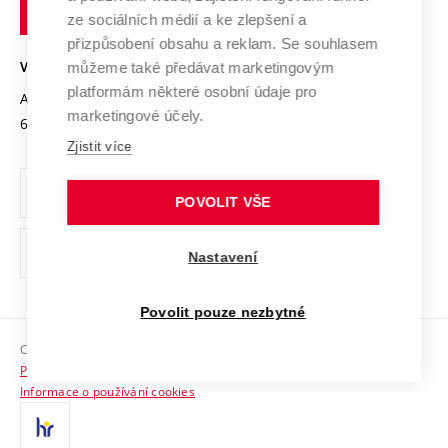
technické
Podnikavá univerzita / ContriBUTe
Mezinárodní dohody
ze sociálních médií a ke zlepšení a
Open Science
v
Bezpečná univerzita
přizpůsobení obsahu a reklam. Se souhlasem
Univerzitní sítě
Brně
Projekty
můžeme také předávat marketingovým
VYSOKÉ UČENÍ TECHNICKÉ V BRNĚ
Vyznamenání
platformám některé osobní údaje pro
Projekty ze strukturálních fondů
Antonínská 548/1
www.vut.cz
marketingové účely.
Organizační struktura
602 00 Brno
vut@vutbr.cz
Specifický výzkum
Zjistit více
Úřední deska
Ochrana osobních údajů
POVOLIT VŠE
(externí
Pracovní příležitosti
Nastavení
odkaz)
Podpora a rozvoj zaměstnanců a studujících
Povolit pouze nezbytné
Rovné příležitosti
Copyright © 2026 VUT
Sociální bezpečí
Prohlášení o přístupnosti
HR Award
Informace o používání cookies
Kontakty