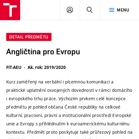
VUT
PŘIHLÁSIT
HLEDAT
MENU
SE
DETAIL PŘEDMĚTU
Angličtina pro Evropu
FIT-AEU
Ak. rok: 2019/2020
Kurz zaměřený na verbální i písemnou komunikaci a
praktické uplatnění osvojených dovedností v rámci domácího
i evropského trhu práce. Výchozím prvkem celé koncepce
předmětu je pohled občana České republiky na celkové
kulturní, pracovní, právní a institucionální prostředí Evropské
unie a Evropy s přihlédnutím k euroamerickému kulturnímu
kontextu. Předmět proto poskytuje také průřezový pohled na