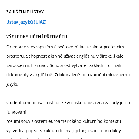
ZAJIŠŤUJE ÚSTAV
Ústav jazyků (UJAZ)
VÝSLEDKY UČENÍ PŘEDMĚTU
Orientace v evropském (i světovém) kulturním a profesním
prostoru. Schopnost aktivně užívat angličtinu v široké škále
každodenních situací. Schopnost vytvářet základní formální
dokumenty v angličtině. Zdokonalené porozumění mluvenému
jazyku.
student umí popsat instituce Evropské unie a zná zásady jejich
fungování
rozumí souvislostem euroamerického kulturního kontextu
vysvětlí a popíše strukturu firmy, její fungování a produkty