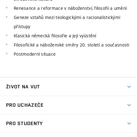
Renesance a reformace v náboženství, filosofii a umění
Geneze vztahů mezi teologickými a racionalistickými
přístupy
Klasická německá filosofie a její vyústění
Filosofické a náboženské směry 20. století a současnosti
Postmoderní situace
ŽIVOT NA VUT
Atmosféra VUT
PRO UCHAZEČE
Prostory školy
Proč na VUT
Koleje
PRO STUDENTY
Studijní programy
Stravování
Předměty
Studijní předpisy
Studium a stáže v zahraničí
Stipendia