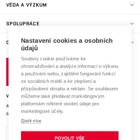
Dny otevřených dveří
VĚDA A VÝZKUM
Sport na VUT
(externí
Studijní programy
Poplatky za studium
Uznání zahraničního vzdělání
Knihovny
Aktivity pro juniory
Studentský život
odkaz)
Věda a výzkum na VUT
Harmonogram akademického roku
Zpracování osobních údajů studentů
Sociální bezpečí
SPOLUPRÁCE
Celoživotní vzdělávání
Brno
Podpora excelence
Závěrečné práce
Studium bez bariér
Zpracování osobních údajů uchazečů o studium
Firemní spolupráce
Mezinárodní vědecká rada
Nastavení cookies a osobních
O UNIVERZITĚ
Doktorské studium
Podpora podnikání
E-přihláška
údajů
Zahraniční spolupráce
Systém zajišťování kvality výzkumu
Profil univerzity
Spolupráce se školami
Soubory cookie používáme ke
Vysoké
Výzkumné infrastruktury
shromažďování a analýze informací o výkonu
Udržitelná univerzita
učení
Služby univerzity
Transfer znalostí
a používání webu, zajištění fungování funkcí
technické
Podnikavá univerzita / ContriBUTe
Mezinárodní dohody
ze sociálních médií a ke zlepšení a
Open Science
v
Bezpečná univerzita
přizpůsobení obsahu a reklam. Se souhlasem
Univerzitní sítě
Brně
Projekty
můžeme také předávat marketingovým
VYSOKÉ UČENÍ TECHNICKÉ V BRNĚ
Vyznamenání
platformám některé osobní údaje pro
Projekty ze strukturálních fondů
Antonínská 548/1
www.vut.cz
marketingové účely.
Organizační struktura
602 00 Brno
vut@vutbr.cz
Specifický výzkum
Zjistit více
Úřední deska
Ochrana osobních údajů
POVOLIT VŠE