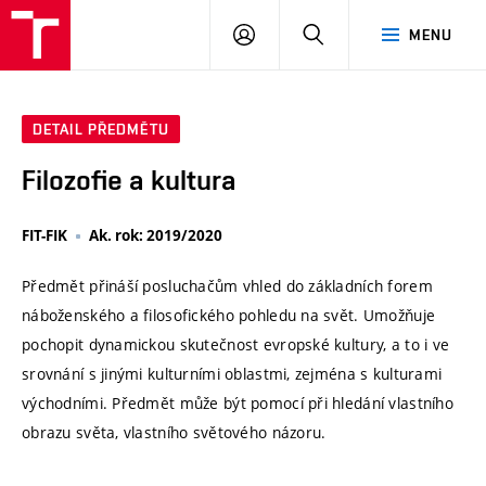
VUT
PŘIHLÁSIT
HLEDAT
MENU
SE
DETAIL PŘEDMĚTU
Filozofie a kultura
FIT-FIK
Ak. rok: 2019/2020
Předmět přináší posluchačům vhled do základních forem
náboženského a filosofického pohledu na svět. Umožňuje
pochopit dynamickou skutečnost evropské kultury, a to i ve
srovnání s jinými kulturními oblastmi, zejména s kulturami
východními. Předmět může být pomocí při hledání vlastního
obrazu světa, vlastního světového názoru.