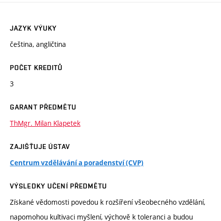
JAZYK VÝUKY
čeština, angličtina
POČET KREDITŮ
3
GARANT PŘEDMĚTU
ThMgr. Milan Klapetek
ZAJIŠŤUJE ÚSTAV
Centrum vzdělávání a poradenství (CVP)
VÝSLEDKY UČENÍ PŘEDMĚTU
Získané vědomosti povedou k rozšíření všeobecného vzdělání,
napomohou kultivaci myšlení, výchově k toleranci a budou