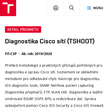
VUT
PŘIHLÁSIT
HLEDAT
MENU
SE
DETAIL PŘEDMĚTU
Diagnostika Cisco sítí (TSHOOT)
FIT-C3P
Ak. rok: 2019/2020
Přehled metodologií a praktických přístupů potřebných pro
diagnostiku a správu Cisco sítí. Seznámení se základními
metodami pro odhalování chyb. Nástroje pro diagnostiku,
IOS diagnostic tools, SNMP, NetFlow, packet capturing.
Diagnostika přepínačů, STP, VLAN sítě. Diagnostika a ladění
směrování EIGRP, OSPF, BPG a redistribuce dat. Správa
zabezpečení pomocí Cisco IOS Security a Cisco IOS Firewall.