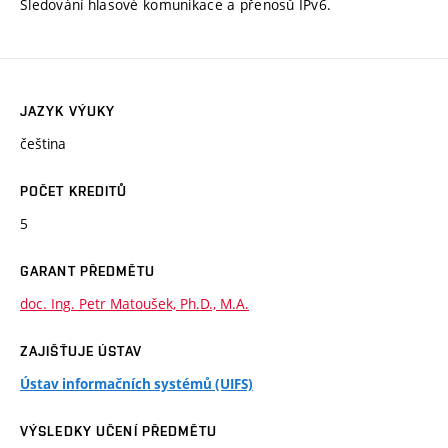
Sledování hlasové komunikace a přenosů IPv6.
JAZYK VÝUKY
čeština
POČET KREDITŮ
5
GARANT PŘEDMĚTU
doc. Ing. Petr Matoušek, Ph.D., M.A.
ZAJIŠŤUJE ÚSTAV
Ústav informačních systémů (UIFS)
VÝSLEDKY UČENÍ PŘEDMĚTU