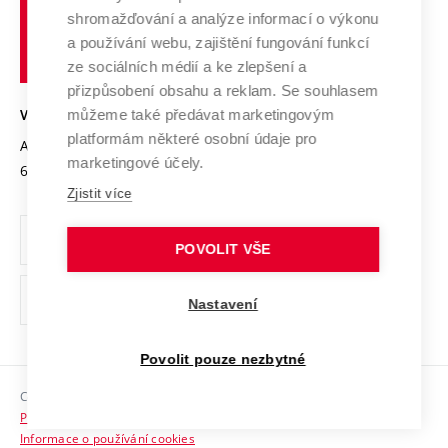
Vysoké
Výzkumné infrastruktury
shromažďování a analýze informací o výkonu
Udržitelná univerzita
učení
Služby univerzity
Transfer znalostí
a používání webu, zajištění fungování funkcí
technické
Podnikavá univerzita / ContriBUTe
Mezinárodní dohody
ze sociálních médií a ke zlepšení a
Open Science
v
Bezpečná univerzita
přizpůsobení obsahu a reklam. Se souhlasem
Univerzitní sítě
Brně
Projekty
můžeme také předávat marketingovým
VYSOKÉ UČENÍ TECHNICKÉ V BRNĚ
Vyznamenání
platformám některé osobní údaje pro
Projekty ze strukturálních fondů
Antonínská 548/1
www.vut.cz
marketingové účely.
Organizační struktura
602 00 Brno
vut@vutbr.cz
Specifický výzkum
Zjistit více
Úřední deska
Ochrana osobních údajů
POVOLIT VŠE
(externí
Pracovní příležitosti
Nastavení
odkaz)
Podpora a rozvoj zaměstnanců a studujících
Povolit pouze nezbytné
Rovné příležitosti
Copyright © 2026 VUT
Sociální bezpečí
Prohlášení o přístupnosti
HR Award
Informace o používání cookies