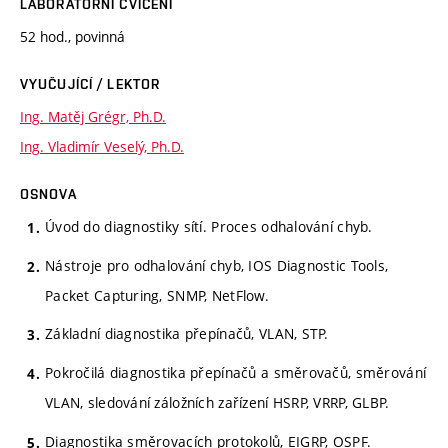
LABORATORNÍ CVIČENÍ
52 hod., povinná
VYUČUJÍCÍ / LEKTOR
Ing. Matěj Grégr, Ph.D.
Ing. Vladimír Veselý, Ph.D.
OSNOVA
Úvod do diagnostiky sítí. Proces odhalování chyb.
Nástroje pro odhalování chyb, IOS Diagnostic Tools,
Packet Capturing, SNMP, NetFlow.
Základní diagnostika přepínačů, VLAN, STP.
Pokročilá diagnostika přepínačů a směrovačů, směrování
VLAN, sledování záložních zařízení HSRP, VRRP, GLBP.
Diagnostika směrovacích protokolů, EIGRP, OSPF.