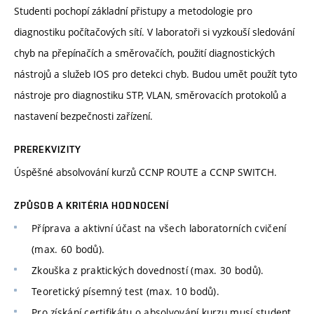
Studenti pochopí základní přistupy a metodologie pro
diagnostiku počítačových sítí. V laboratoři si vyzkouší sledování
chyb na přepínačích a směrovačích, použití diagnostických
nástrojů a služeb IOS pro detekci chyb. Budou umět použít tyto
nástroje pro diagnostiku STP, VLAN, směrovacích protokolů a
nastavení bezpečnosti zařízení.
PREREKVIZITY
Úspěšné absolvování kurzů CCNP ROUTE a CCNP SWITCH.
ZPŮSOB A KRITÉRIA HODNOCENÍ
Příprava a aktivní účast na všech laboratorních cvičení
(max. 60 bodů).
Zkouška z praktických dovedností (max. 30 bodů).
Teoretický písemný test (max. 10 bodů).
Pro získání certifikátu o absolvování kurzu musí student