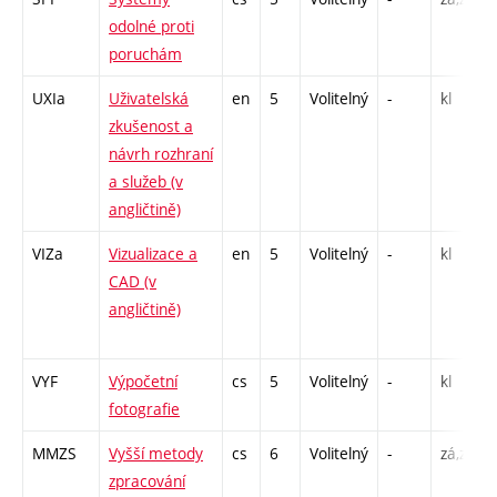
odolné proti
poruchám
UXIa
Uživatelská
en
5
Volitelný
-
kl
zkušenost a
návrh rozhraní
a služeb (v
angličtině)
VIZa
Vizualizace a
en
5
Volitelný
-
kl
CAD (v
angličtině)
VYF
Výpočetní
cs
5
Volitelný
-
kl
fotografie
MMZS
Vyšší metody
cs
6
Volitelný
-
zá,zk
zpracování