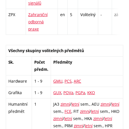
signálů
ZPX
Zahraniční
en
5
Volitelný
-
zá
odborná
praxe
Všechny skupiny volitelných předmětů
Sk.
Počet
Předměty
předm.
Hardware
1 - 9
GMU
,
PCS
,
ARC
Grafika
1 - 9
GUX
,
POVa
,
PGPa
,
KKO
Humanitní
1
JA3
zimní
/
letní
sem.,
AEU
zimní
/
letní
předmět
sem.,
FCE
,
FIT
zimní
/
letní
sem.,
HKO
zimní
/
letní
sem.,
HKA
zimní
/
letní
sem.,
PRM
zimní
/
letní
sem.,
HPR