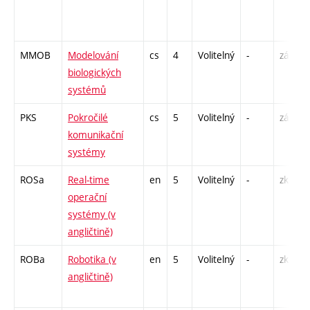
MMOB
Modelování
cs
4
Volitelný
-
zá,zk
biologických
systémů
PKS
Pokročilé
cs
5
Volitelný
-
zá,zk
komunikační
systémy
ROSa
Real-time
en
5
Volitelný
-
zk
operační
systémy (v
angličtině)
ROBa
Robotika (v
en
5
Volitelný
-
zk
angličtině)