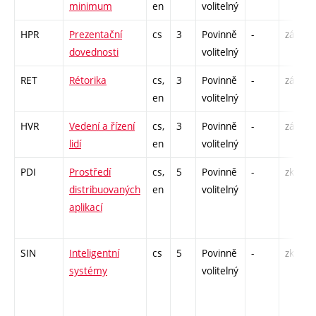
minimum
en
volitelný
HPR
Prezentační
cs
3
Povinně
-
zá
dovednosti
volitelný
RET
Rétorika
cs,
3
Povinně
-
zá
en
volitelný
HVR
Vedení a řízení
cs,
3
Povinně
-
zá
lidí
en
volitelný
PDI
Prostředí
cs,
5
Povinně
-
zk
distribuovaných
en
volitelný
aplikací
SIN
Inteligentní
cs
5
Povinně
-
zk
systémy
volitelný