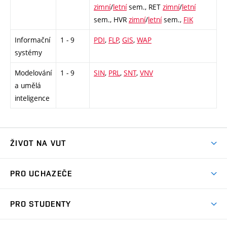
zimní
/
letní
sem.,
RET
zimní
/
letní
sem.,
HVR
zimní
/
letní
sem.,
FIK
Informační
1 - 9
PDI
,
FLP
,
GIS
,
WAP
systémy
Modelování
1 - 9
SIN
,
PRL
,
SNT
,
VNV
a umělá
inteligence
ŽIVOT NA VUT
Atmosféra VUT
PRO UCHAZEČE
Prostory školy
Proč na VUT
Koleje
PRO STUDENTY
Studijní programy
Stravování
Předměty
Studijní předpisy
Studium a stáže v zahraničí
Stipendia