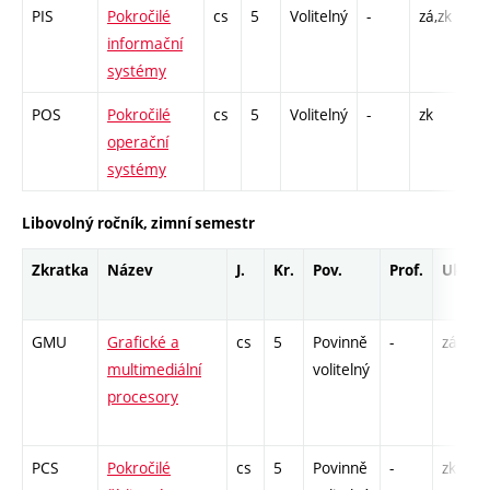
PIS
Pokročilé
cs
5
Volitelný
-
zá,zk
P -
informační
PR
systémy
POS
Pokročilé
cs
5
Volitelný
-
zk
P -
operační
PR
systémy
Libovolný ročník, zimní semestr
Zkratka
Název
J.
Kr.
Pov.
Prof.
Uk.
GMU
Grafické a
cs
5
Povinně
-
zá,zk
multimediální
volitelný
procesory
PCS
Pokročilé
cs
5
Povinně
-
zk