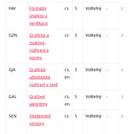
FAV
Formální
cs
5
Volitelný
-
zá,zk
analýza a
verifikace
GZN
Grafická a
cs
5
Volitelný
-
zk
zvuková
rozhraní a
normy
GJA
Grafická
cs,
5
Volitelný
-
zá,zk
uživatelská
en
rozhraní v Javě
GAL
Grafové
cs,
5
Volitelný
-
zk
algoritmy
en
SEN
Inteligentní
cs
5
Volitelný
-
zá,zk
senzory