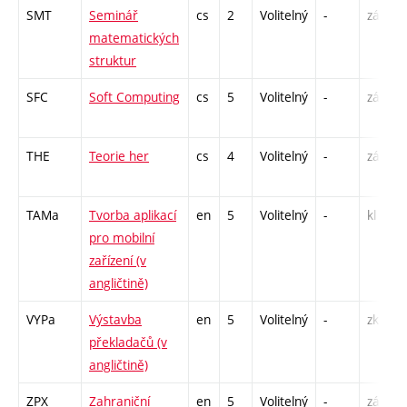
SMT
Seminář
cs
2
Volitelný
-
zá
matematických
struktur
SFC
Soft Computing
cs
5
Volitelný
-
zá,zk
THE
Teorie her
cs
4
Volitelný
-
zá,zk
TAMa
Tvorba aplikací
en
5
Volitelný
-
kl
pro mobilní
zařízení (v
angličtině)
VYPa
Výstavba
en
5
Volitelný
-
zk
překladačů (v
angličtině)
ZPX
Zahraniční
en
5
Volitelný
-
zá