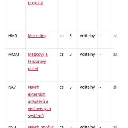
projektů
HMR
Marketing
cs
5
Volitelný
-
zá,zk
MMAT
Maticový a
cs
5
Volitelný
-
zá,zk
tenzorový
počet
NAV
Návrh
cs
5
Volitelný
-
zk
externích
adaptérů a
vestavěných
systémů
NSB
Návrh, správa
cs
5
Volitelný
-
zá,zk