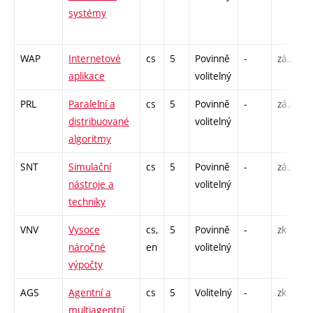
systémy
WAP
Internetové
cs
5
Povinně
-
zá,zk
aplikace
volitelný
PRL
Paralelní a
cs
5
Povinně
-
zá,zk
distribuované
volitelný
algoritmy
SNT
Simulační
cs
5
Povinně
-
zá,zk
nástroje a
volitelný
techniky
VNV
Vysoce
cs,
5
Povinně
-
zk
náročné
en
volitelný
výpočty
AGS
Agentní a
cs
5
Volitelný
-
zk
multiagentní