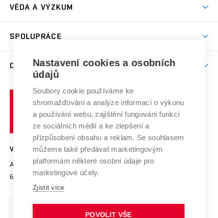
Dny otevřených dveří
VĚDA A VÝZKUM
Sport na VUT
(externí
Studijní programy
Poplatky za studium
Uznání zahraničního vzdělání
Knihovny
Aktivity pro juniory
Studentský život
odkaz)
Věda a výzkum na VUT
Harmonogram akademického roku
Zpracování osobních údajů studentů
Sociální bezpečí
SPOLUPRÁCE
Celoživotní vzdělávání
Brno
Podpora excelence
Závěrečné práce
Studium bez bariér
Zpracování osobních údajů uchazečů o studium
Firemní spolupráce
Mezinárodní vědecká rada
Nastavení cookies a osobních
O UNIVERZITĚ
Doktorské studium
Podpora podnikání
E-přihláška
údajů
Zahraniční spolupráce
Systém zajišťování kvality výzkumu
Profil univerzity
Spolupráce se školami
Soubory cookie používáme ke
Vysoké
Výzkumné infrastruktury
shromažďování a analýze informací o výkonu
Udržitelná univerzita
učení
Služby univerzity
Transfer znalostí
a používání webu, zajištění fungování funkcí
technické
Podnikavá univerzita / ContriBUTe
Mezinárodní dohody
ze sociálních médií a ke zlepšení a
Open Science
v
Bezpečná univerzita
přizpůsobení obsahu a reklam. Se souhlasem
Univerzitní sítě
Brně
Projekty
můžeme také předávat marketingovým
VYSOKÉ UČENÍ TECHNICKÉ V BRNĚ
Vyznamenání
platformám některé osobní údaje pro
Projekty ze strukturálních fondů
Antonínská 548/1
www.vut.cz
marketingové účely.
Organizační struktura
602 00 Brno
vut@vutbr.cz
Specifický výzkum
Zjistit více
Úřední deska
Ochrana osobních údajů
POVOLIT VŠE