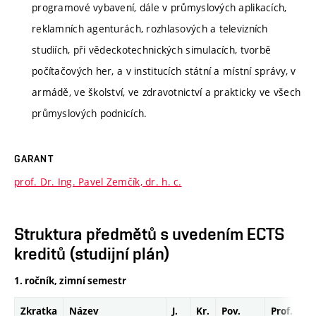
programové vybavení, dále v průmyslových aplikacích,
reklamních agenturách, rozhlasových a televizních
studiích, při vědeckotechnických simulacích, tvorbě
počítačových her, a v institucích státní a místní správy, v
armádě, ve školství, ve zdravotnictví a prakticky ve všech
průmyslových podnicích.
GARANT
prof. Dr. Ing. Pavel Zemčík, dr. h. c.
Struktura předmětů s uvedením ECTS
kreditů (studijní plán)
1. ročník, zimní semestr
Zkratka
Název
J.
Kr.
Pov.
Prof.
Uk