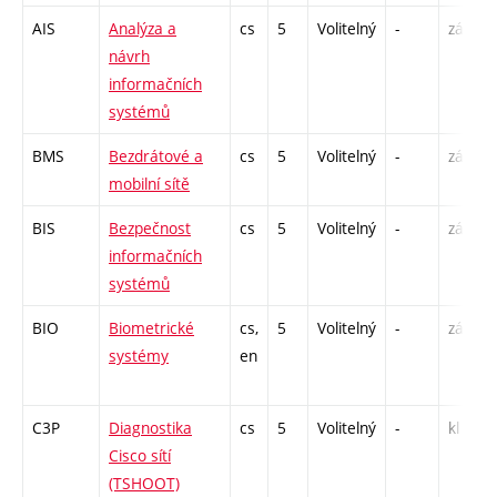
AIS
Analýza a
cs
5
Volitelný
-
zá,zk
návrh
informačních
systémů
BMS
Bezdrátové a
cs
5
Volitelný
-
zá,zk
mobilní sítě
BIS
Bezpečnost
cs
5
Volitelný
-
zá,zk
informačních
systémů
BIO
Biometrické
cs,
5
Volitelný
-
zá,zk
systémy
en
C3P
Diagnostika
cs
5
Volitelný
-
kl
Cisco sítí
(TSHOOT)