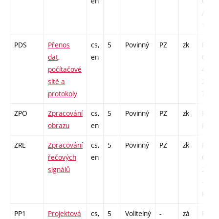
en
Cp - 
/ PR -
13
PDS
Přenos
cs,
5
Povinný
PZ
zk
P - 39
dat,
en
COZ 
počítačové
4 / L 
sítě a
2 / PR
protokoly
7
ZPO
Zpracování
cs,
5
Povinný
PZ
zk
P - 26
obrazu
en
PR - 
ZRE
Zpracování
cs,
5
Povinný
PZ
zk
P - 26
řečových
en
COZ 
signálů
2 / C
- 12 /
PR - 
PP1
Projektová
cs,
5
Volitelný
-
zá
PR - 