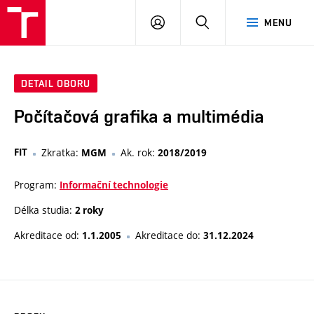
VUT
PŘIHLÁSIT
HLEDAT
MENU
SE
DETAIL OBORU
Počítačová grafika a multimédia
FIT
Zkratka:
Ak. rok:
MGM
2018/2019
Program:
Informační technologie
Délka studia:
2 roky
Akreditace od:
Akreditace do:
1.1.2005
31.12.2024