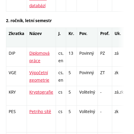
databází
2. ročník, letní semestr
Zkratka
Název
J.
Kr.
Pov.
Prof.
Uk.
Ho
ro
DIP
Diplomová
cs,
13
Povinný
PZ
zá
PR 
práce
en
16
VGE
Výpočetní
cs,
5
Povinný
ZT
zk
P -
geometrie
en
PR
KRY
Kryptografie
cs
5
Volitelný
-
zá,zk
P -
PR
PES
Petriho sítě
cs
5
Volitelný
-
zk
P -
Cp
/ P