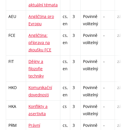
aktuální témata
AEU
Angličtina pro
cs,
3
Povinně
-
zá,zk
Evropu
en
volitelný
FCE
Angličtina:
cs,
3
Povinně
-
zá
příprava na
en
volitelný
zkoušku FCE
FIT
Dějiny a
cs,
3
Povinně
-
zá
filozofie
en
volitelný
techniky
HKO
Komunikační
cs,
3
Povinně
-
zá
dovednosti
en
volitelný
HKA
Konflikty a
cs
3
Povinně
-
zá
asertivita
volitelný
PRM
Právní
cs,
3
Povinně
-
zá