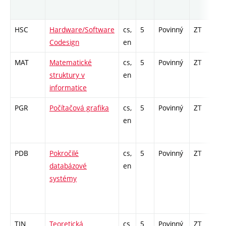
HSC
Hardware/Software
cs,
5
Povinný
ZT
zá
Codesign
en
MAT
Matematické
cs,
5
Povinný
ZT
zk
struktury v
en
informatice
PGR
Počítačová grafika
cs,
5
Povinný
ZT
zk
en
PDB
Pokročilé
cs,
5
Povinný
ZT
zá
databázové
en
systémy
TIN
Teoretická
cs
5
Povinný
ZT
zá