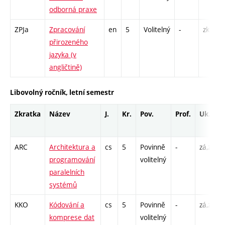
odborná praxe
ZPJa
Zpracování
en
5
Volitelný
-
zk
přirozeného
jazyka (v
angličtině)
Libovolný ročník, letní semestr
Zkratka
Název
J.
Kr.
Pov.
Prof.
Uk.
ARC
Architektura a
cs
5
Povinně
-
zá,zk
programování
volitelný
paralelních
systémů
KKO
Kódování a
cs
5
Povinně
-
zá,zk
komprese dat
volitelný