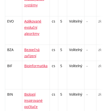
systémy
EVO
Aplikované
cs
5
Volitelný
-
zk
evoluční
algoritmy
BZA
Bezpečná
cs
5
Volitelný
-
zk
zařízení
BIF
Bioinformatika
cs
5
Volitelný
-
zk
BIN
Biologií
cs
5
Volitelný
-
zk
inspirované
počítače