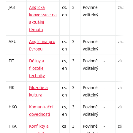
JA3
Anglická
cs,
3
Povinně
-
zá,zk
konverzace na
en
volitelný
aktuální
témata
AEU
Angličtina pro
cs,
3
Povinně
-
zá,zk
Evropu
en
volitelný
FIT
Dějiny a
cs,
3
Povinně
-
zá
filozofie
en
volitelný
techniky
FIK
Filozofie a
cs,
3
Povinně
-
zá
kultura
en
volitelný
HKO
Komunikační
cs,
3
Povinně
-
zá
dovednosti
en
volitelný
HKA
Konflikty a
cs
3
Povinně
-
zá