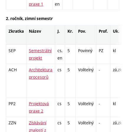
praxe 1
en
2. ročník, zimní semestr
Zkratka
Název
J.
Kr.
Pov.
Prof.
Uk.
Ho
ro
SEP
Semestrální
cs,
5
Povinný
PZ
kl
PR
projekt
en
ACH
Architektura
cs
5
Volitelný
-
zá,zk
P -
procesorů
Cp
/ P
16
PP2
Projektová
cs
5
Volitelný
-
kl
PR
praxe 2
ZZN
Získávání
cs
5
Volitelný
-
zá,zk
P -
znalostí z
PR