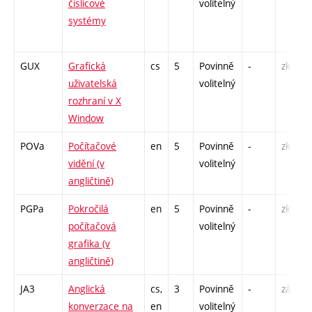
číslicové
volitelný
systémy
GUX
Grafická
cs
5
Povinně
-
zk
uživatelská
volitelný
rozhraní v X
Window
POVa
Počítačové
en
5
Povinně
-
zk
vidění (v
volitelný
angličtině)
PGPa
Pokročilá
en
5
Povinně
-
zk
počítačová
volitelný
grafika (v
angličtině)
JA3
Anglická
cs,
3
Povinně
-
zá,zk
konverzace na
en
volitelný