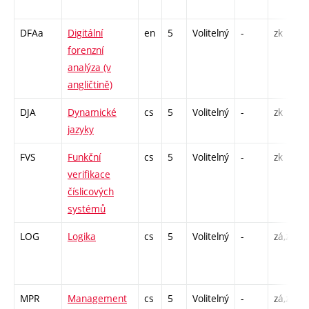
DFAa
Digitální
en
5
Volitelný
-
zk
forenzní
analýza (v
angličtině)
DJA
Dynamické
cs
5
Volitelný
-
zk
jazyky
FVS
Funkční
cs
5
Volitelný
-
zk
verifikace
číslicových
systémů
LOG
Logika
cs
5
Volitelný
-
zá,zk
MPR
Management
cs
5
Volitelný
-
zá,zk