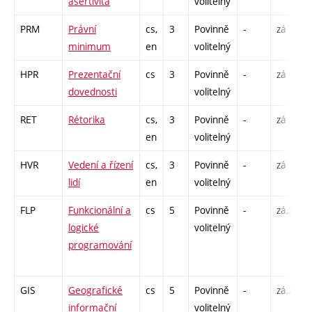
asertivita
volitelný
PRM
Právní
cs,
3
Povinně
-
zá
minimum
en
volitelný
HPR
Prezentační
cs
3
Povinně
-
zá
dovednosti
volitelný
RET
Rétorika
cs,
3
Povinně
-
zá
en
volitelný
HVR
Vedení a řízení
cs,
3
Povinně
-
zá
lidí
en
volitelný
FLP
Funkcionální a
cs
5
Povinně
-
zá,zk
logické
volitelný
programování
GIS
Geografické
cs
5
Povinně
-
zá,zk
informační
volitelný