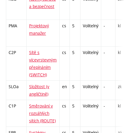
a bezpečnost
PMA
Projektový
cs
5
Volitelný
-
kl
manažer
C2P
Sítě s
cs
5
Volitelný
-
kl
vícevrstevným
přepínáním
(SWITCH)
SLOa
Složitost (v
en
5
Volitelný
-
zk
angličtině)
C1P
Směrování v
cs
5
Volitelný
-
kl
rozsáhlých
sítích (ROUTE)
SPP
Systémy
cs
5
Volitelný
-
zá,zk