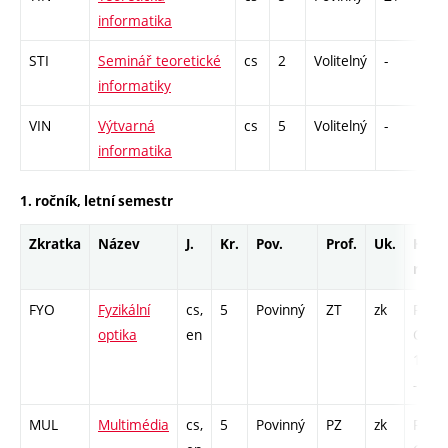
informatika
STI
Seminář teoretické
cs
2
Volitelný
-
zá
informatiky
VIN
Výtvarná
cs
5
Volitelný
-
kl
informatika
1. ročník, letní semestr
Zkratka
Název
J.
Kr.
Pov.
Prof.
Uk.
Hod.
rozs
FYO
Fyzikální
cs,
5
Povinný
ZT
zk
P - 26
optika
en
COZ 
13 / 
- 13
MUL
Multimédia
cs,
5
Povinný
PZ
zk
P - 26