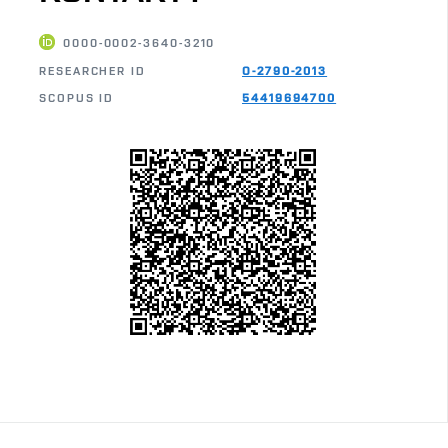
0000-0002-3640-3210
RESEARCHER ID
O-2790-2013
SCOPUS ID
54419694700