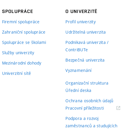
SPOLUPRÁCE
O UNIVERZITĚ
Firemní spolupráce
Profil univerzity
Zahraniční spolupráce
Udržitelná univerzita
Spolupráce se školami
Podnikavá univerzita /
ContriBUTe
Služby univerzity
Bezpečná univerzita
Mezinárodní dohody
Vyznamenání
Univerzitní sítě
Organizační struktura
Úřední deska
Ochrana osobních údajů
(externí
Pracovní příležitosti
odkaz)
Podpora a rozvoj
zaměstnanců a studujících