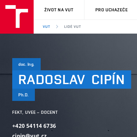
VUT
ŽIVOT NA VUT
PRO UCHAZEČE
VUT
LIDÉ VUT
doc. Ing.
RADOSLAV
CIPÍN
Ph.D.
FEKT, UVEE – DOCENT
+420 54114 6736
cipin@vut.cz