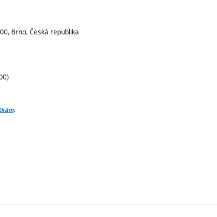
00, Brno, Česká republika
00)
.
itkám