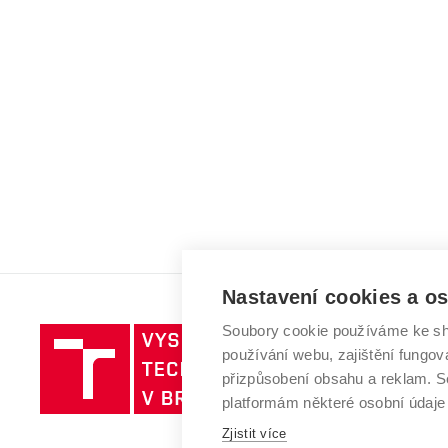
Nastavení cookies a o
Soubory cookie používáme ke sh
Vysoké
používání webu, zajištění fungová
učení
přizpůsobení obsahu a reklam.
technické
platformám některé osobní údaje
v
Zjistit více
Brně