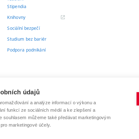
Stipendia
(externí
Knihovny
odkaz)
Sociální bezpečí
Studium bez bariér
Podpora podnikání
sobních údajů
romažďování a analýze informací o výkonu a
VYSOKÉ UČENÍ TECHNICKÉ V BRNĚ
ní funkcí ze sociálních médií a ke zlepšení a
Antonínská 548/1
www.vut.cz
 Se souhlasem můžeme také předávat marketingovým
602 00 Brno
vut@vutbr.cz
 pro marketingové účely.