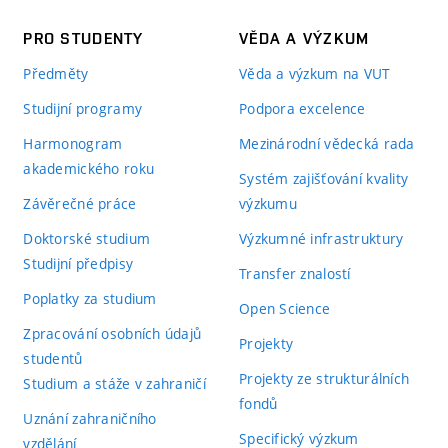
PRO STUDENTY
VĚDA A VÝZKUM
Předměty
Věda a výzkum na VUT
Studijní programy
Podpora excelence
Harmonogram
Mezinárodní vědecká rada
akademického roku
Systém zajišťování kvality
Závěrečné práce
výzkumu
Doktorské studium
Výzkumné infrastruktury
Studijní předpisy
Transfer znalostí
Poplatky za studium
Open Science
Zpracování osobních údajů
Projekty
studentů
Projekty ze strukturálních
Studium a stáže v zahraničí
fondů
Uznání zahraničního
Specifický výzkum
vzdělání