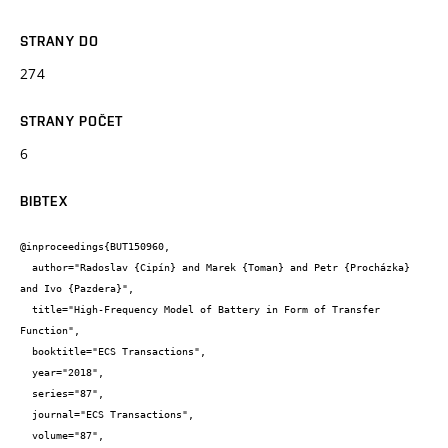
STRANY DO
274
STRANY POČET
6
BIBTEX
@inproceedings{BUT150960,

  author="Radoslav {Cipín} and Marek {Toman} and Petr {Procházka} 
and Ivo {Pazdera}",

  title="High-Frequency Model of Battery in Form of Transfer 
Function",

  booktitle="ECS Transactions",

  year="2018",

  series="87",

  journal="ECS Transactions",

  volume="87",
