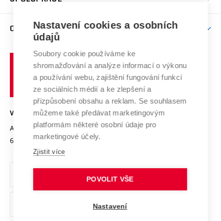
Brno
Podpora excelence
Závěrečné práce
Studium bez bariér
Zpracování osobních údajů uchazečů o studium
Firemní spolupráce
Nastavení cookies a osobních
Mezinárodní vědecká rada
O UNIVERZITĚ
Doktorské studium
Podpora podnikání
E-přihláška
údajů
Zahraniční spolupráce
Systém zajišťování kvality výzkumu
Profil univerzity
Soubory cookie používáme ke
Spolupráce se školami
Vysoké
Výzkumné infrastruktury
shromažďování a analýze informací o výkonu
Udržitelná univerzita
učení
Služby univerzity
Transfer znalostí
a používání webu, zajištění fungování funkcí
technické
Podnikavá univerzita / ContriBUTe
Mezinárodní dohody
ze sociálních médií a ke zlepšení a
Open Science
v
Bezpečná univerzita
přizpůsobení obsahu a reklam. Se souhlasem
Univerzitní sítě
Brně
Projekty
můžeme také předávat marketingovým
VYSOKÉ UČENÍ TECHNICKÉ V BRNĚ
Vyznamenání
platformám některé osobní údaje pro
Projekty ze strukturálních fondů
Antonínská 548/1
www.vut.cz
marketingové účely.
Organizační struktura
602 00 Brno
vut@vutbr.cz
Specifický výzkum
Zjistit více
Úřední deska
Ochrana osobních údajů
POVOLIT VŠE
(externí
Pracovní příležitosti
Nastavení
odkaz)
Podpora a rozvoj zaměstnanců a studujících