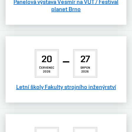
Panelová výstava Vesmír na VUT / Festival
planet Brno
20
–
27
ČERVENEC
SRPEN
2026
2026
Letní školy Fakulty strojního inženýrství