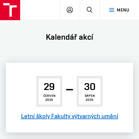
VUT
PŘIHLÁSIT
HLEDAT
MENU
SE
Kalendář akcí
29
–
30
ČERVEN
SRPEN
2026
2026
Letní školy Fakulty výtvarných umění