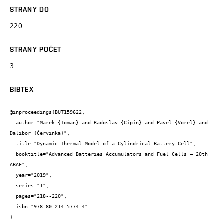
STRANY DO
220
STRANY POČET
3
BIBTEX
@inproceedings{BUT159622,

  author="Marek {Toman} and Radoslav {Cipín} and Pavel {Vorel} and 
Dalibor {Červinka}",

  title="Dynamic Thermal Model of a Cylindrical Battery Cell",

  booktitle="Advanced Batteries Accumulators and Fuel Cells – 20th 
ABAF",

  year="2019",

  series="1",

  pages="218--220",

  isbn="978-80-214-5774-4"

}