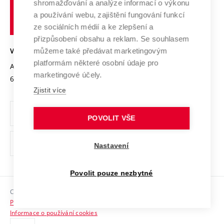
shromažďování a analýze informací o výkonu
Udržitelná univerzita
učení
Služby univerzity
Transfer znalostí
a používání webu, zajištění fungování funkcí
technické
Podnikavá univerzita / ContriBUTe
Mezinárodní dohody
ze sociálních médií a ke zlepšení a
Open Science
v
Bezpečná univerzita
přizpůsobení obsahu a reklam. Se souhlasem
Univerzitní sítě
Brně
Projekty
můžeme také předávat marketingovým
VYSOKÉ UČENÍ TECHNICKÉ V BRNĚ
Vyznamenání
platformám některé osobní údaje pro
Projekty ze strukturálních fondů
Antonínská 548/1
www.vut.cz
marketingové účely.
Organizační struktura
602 00 Brno
vut@vutbr.cz
Specifický výzkum
Zjistit více
Úřední deska
Ochrana osobních údajů
POVOLIT VŠE
(externí
Pracovní příležitosti
Nastavení
odkaz)
Podpora a rozvoj zaměstnanců a studujících
Povolit pouze nezbytné
Rovné příležitosti
Copyright © 2026 VUT
Sociální bezpečí
Prohlášení o přístupnosti
HR Award
Informace o používání cookies