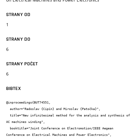
STRANY OD
1
STRANY DO
6
STRANY POČET
6
BIBTEX
@inproceedings{BUT74551,

  author="Radoslav {Cipín} and Miroslav {Patočka}",

  title="New infinitesimal method for the analysis and synthesis of 
AC machines winding",

  booktitle="Joint Conference on Electromotion/IEEE Aegean 
Conference on Electrical Machines and Power Electronics",
