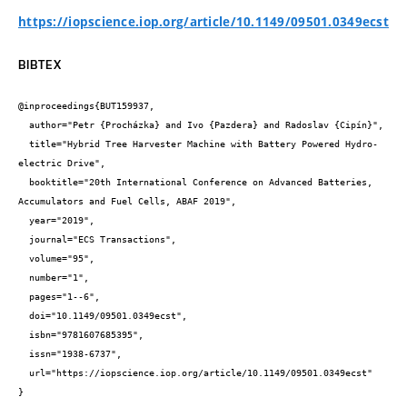
https://iopscience.iop.org/article/10.1149/09501.0349ecst
BIBTEX
@inproceedings{BUT159937,

  author="Petr {Procházka} and Ivo {Pazdera} and Radoslav {Cipín}",

  title="Hybrid Tree Harvester Machine with Battery Powered Hydro-
electric Drive",

  booktitle="20th International Conference on Advanced Batteries, 
Accumulators and Fuel Cells, ABAF 2019",

  year="2019",

  journal="ECS Transactions",

  volume="95",

  number="1",

  pages="1--6",

  doi="10.1149/09501.0349ecst",

  isbn="9781607685395",

  issn="1938-6737",

  url="https://iopscience.iop.org/article/10.1149/09501.0349ecst"

}