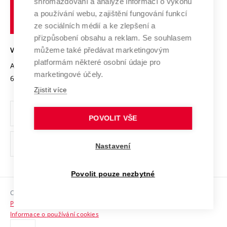
shromažďování a analýze informací o výkonu
Udržitelná univerzita
učení
Služby univerzity
Transfer znalostí
a používání webu, zajištění fungování funkcí
technické
Podnikavá univerzita / ContriBUTe
Mezinárodní dohody
ze sociálních médií a ke zlepšení a
Open Science
v
Bezpečná univerzita
přizpůsobení obsahu a reklam. Se souhlasem
Univerzitní sítě
Brně
Projekty
můžeme také předávat marketingovým
VYSOKÉ UČENÍ TECHNICKÉ V BRNĚ
Vyznamenání
platformám některé osobní údaje pro
Projekty ze strukturálních fondů
Antonínská 548/1
www.vut.cz
marketingové účely.
Organizační struktura
602 00 Brno
vut@vutbr.cz
Specifický výzkum
Zjistit více
Úřední deska
Ochrana osobních údajů
POVOLIT VŠE
(externí
Pracovní příležitosti
Nastavení
odkaz)
Podpora a rozvoj zaměstnanců a studujících
Povolit pouze nezbytné
Rovné příležitosti
Copyright © 2026 VUT
Sociální bezpečí
Prohlášení o přístupnosti
HR Award
Informace o používání cookies