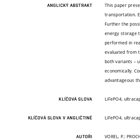
This paper prese
ANGLICKÝ ABSTRAKT
transportation. E
Further the possi
energy storage t
performed in rea
evaluated from 
both variants – 
economically. Con
advantageous tha
LiFePO4, ultraca
KLÍČOVÁ SLOVA
LiFePO4, ultraca
KLÍČOVÁ SLOVA V ANGLIČTINĚ
VOREL, P.; PROCH
AUTOŘI