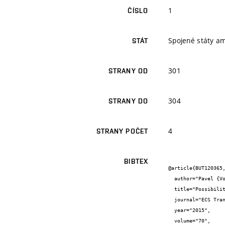
1
ČÍSLO
Spojené státy a
STÁT
301
STRANY OD
304
STRANY DO
4
STRANY POČET
BIBTEX
@article{BUT120365,
  author="Pavel {Vorel} and Petr {Procházka} and Ivo {Pazdera} and Dalibor {Červinka} and Jan {Martiš} and Radoslav {Cipín}",

  title="Possibilities of trolleybus transportation energy demand reduction",

  journal="ECS Transactions",

  year="2015",

  volume="70",
