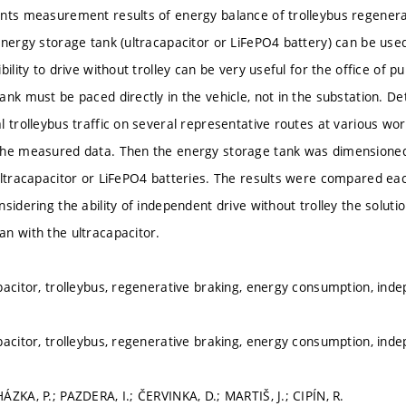
nts measurement results of energy balance of trolleybus regenerati
nergy storage tank (ultracapacitor or LiFePO4 battery) can be used 
bility to drive without trolley can be very useful for the office of pu
ank must be paced directly in the vehicle, not in the substation.
l trolleybus traffic on several representative routes at various wo
the measured data. Then the energy storage tank was dimensioned
ultracapacitor or LiFePO4 batteries. The results were compared eac
sidering the ability of independent drive without trolley the solut
n with the ultracapacitor.
pacitor, trolleybus, regenerative braking, energy consumption, ind
pacitor, trolleybus, regenerative braking, energy consumption, ind
ÁZKA, P.; PAZDERA, I.; ČERVINKA, D.; MARTIŠ, J.; CIPÍN, R.