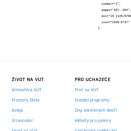
  number="1",

  pages="301--304",

  doi="10.1149/07001.0301ecst",

  issn="1938-6737"

}
ŽIVOT NA VUT
PRO UCHAZEČE
Atmosféra VUT
Proč na VUT
Prostory školy
Studijní programy
Koleje
Dny otevřených dveří
Stravování
Aktivity pro juniory
Sport na VUT
Celoživotní vzdělávání