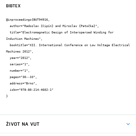
BIBTEX
@inproceedings{BUT94916,

  author="Radoslav {Cipín} and Miroslav {Patočka}",

  title="Electromagnetic Design of Interspersed Winding for 
Induction Machines",

  booktitle="XII. International Conference on Low Voltage Electrical 
Machines 2012",

  year="2012",

  series="1",

  number="1",

  pages="30--33",

  address="Brno",

  isbn="978-80-214-4602-1"

}
ŽIVOT NA VUT