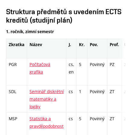
Struktura předmětů s uvedením ECTS
kreditů (studijní plán)
1. ročník, zimní semestr
Zkratka
Název
J.
Kr.
Pov.
Prof.
Uk.
PGR
Počítačová
cs,
5
Povinný
PZ
zk
grafika
en
SDL
Seminář diskrétní
cs
1
Povinný
ZT
zá
matematiky a
logiky
MSP
Statistika a
cs
5
Povinný
ZT
zá,zk
pravděpodobnost