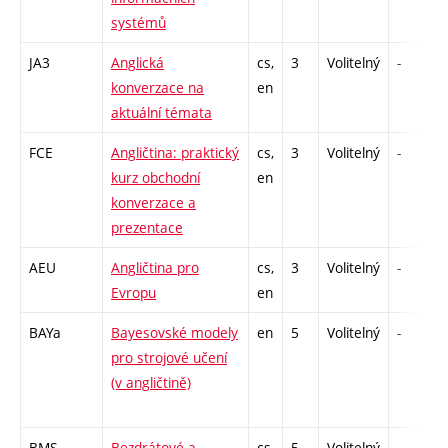
systémů
JA3
Anglická
cs,
3
Volitelný
-
konverzace na
en
aktuální témata
FCE
Angličtina: praktický
cs,
3
Volitelný
-
kurz obchodní
en
konverzace a
prezentace
AEU
Angličtina pro
cs,
3
Volitelný
-
Evropu
en
BAYa
Bayesovské modely
en
5
Volitelný
-
pro strojové učení
(v angličtině)
BMS
Bezdrátové a
cs
5
Volitelný
-