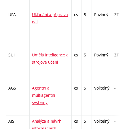
UPA
Ukládání a příprava
cs
5
Povinný
ZT
dat
SUI
Umělá inteligence a
cs
5
Povinný
ZT
strojové učení
AGS
Agentní a
cs
5
Volitelný
-
multiagentní
systémy
AIS
Analýza a návrh
cs
5
Volitelný
-
informačních