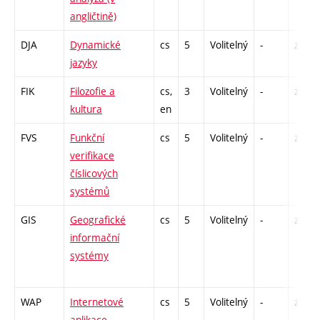
angličtině)
DJA
Dynamické
cs
5
Volitelný
-
zk
jazyky
FIK
Filozofie a
cs,
3
Volitelný
-
zá
kultura
en
FVS
Funkční
cs
5
Volitelný
-
zk
verifikace
číslicových
systémů
GIS
Geografické
cs
5
Volitelný
-
zá,zk
informační
systémy
WAP
Internetové
cs
5
Volitelný
-
zá,zk
aplikace