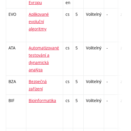
Evropu
en
EVO
Aplikované
cs
5
Volitelný
-
zk
evoluční
algoritmy
ATA
Automatizované
cs
5
Volitelný
-
zk
testování a
dynamická
analýza
BZA
Bezpečná
cs
5
Volitelný
-
zk
zařízení
BIF
Bioinformatika
cs
5
Volitelný
-
zk