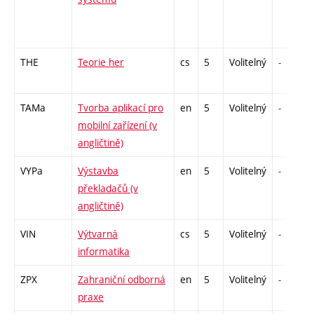
THE
Teorie her
cs
5
Volitelný
-
TAMa
Tvorba aplikací pro
en
5
Volitelný
-
mobilní zařízení (v
angličtině)
VYPa
Výstavba
en
5
Volitelný
-
překladačů (v
angličtině)
VIN
Výtvarná
cs
5
Volitelný
-
informatika
ZPX
Zahraniční odborná
en
5
Volitelný
-
praxe