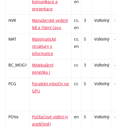
komunikace a
en
prezentace
HVR
Manažerské vedení
cs,
3
Volitelný
-
lidí a řízení času
en
MAT
Matematické
cs,
5
Volitelný
-
struktury v
en
informatice
BC_MOG1
Molekulární
cs
3
Volitelný
-
genetika I
PCG
Paralelní výpočty na
cs
5
Volitelný
-
GPU
POVa
Počítačové vidění (v
en
5
Volitelný
-
angličtině)