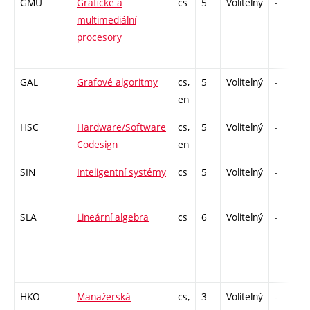
GMU
Grafické a
cs
5
Volitelný
-
multimediální
procesory
GAL
Grafové algoritmy
cs,
5
Volitelný
-
en
HSC
Hardware/Software
cs,
5
Volitelný
-
Codesign
en
SIN
Inteligentní systémy
cs
5
Volitelný
-
SLA
Lineární algebra
cs
6
Volitelný
-
HKO
Manažerská
cs,
3
Volitelný
-