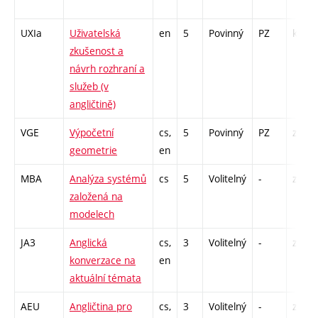
UXIa
Uživatelská
en
5
Povinný
PZ
kl
zkušenost a
návrh rozhraní a
služeb (v
angličtině)
VGE
Výpočetní
cs,
5
Povinný
PZ
zk
geometrie
en
MBA
Analýza systémů
cs
5
Volitelný
-
zk
založená na
modelech
JA3
Anglická
cs,
3
Volitelný
-
zá,zk
konverzace na
en
aktuální témata
AEU
Angličtina pro
cs,
3
Volitelný
-
zá,zk