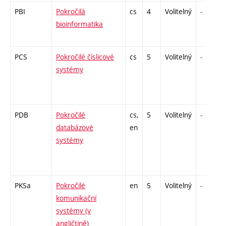
PBI
Pokročilá
cs
4
Volitelný
-
bioinformatika
PCS
Pokročilé číslicové
cs
5
Volitelný
-
systémy
PDB
Pokročilé
cs,
5
Volitelný
-
databázové
en
systémy
PKSa
Pokročilé
en
5
Volitelný
-
komunikační
systémy (v
angličtině)