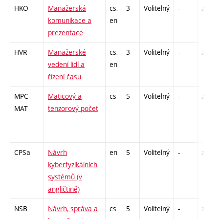
HKO
Manažerská
cs,
3
Volitelný
-
zá
komunikace a
en
prezentace
HVR
Manažerské
cs,
3
Volitelný
-
zá
vedení lidí a
en
řízení času
MPC-
Maticový a
cs
5
Volitelný
-
zá,zk
MAT
tenzorový počet
CPSa
Návrh
en
5
Volitelný
-
zk
kyberfyzikálních
systémů (v
angličtině)
NSB
Návrh, správa a
cs
5
Volitelný
-
zá,zk