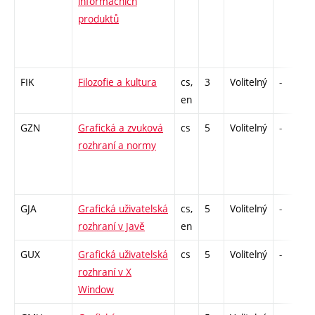
informačních
produktů
FIK
Filozofie a kultura
cs,
3
Volitelný
-
en
GZN
Grafická a zvuková
cs
5
Volitelný
-
rozhraní a normy
GJA
Grafická uživatelská
cs,
5
Volitelný
-
rozhraní v Javě
en
GUX
Grafická uživatelská
cs
5
Volitelný
-
rozhraní v X
Window