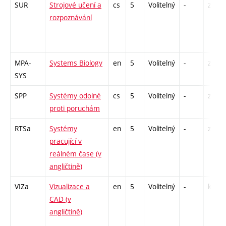
SUR
Strojové učení a
cs
5
Volitelný
-
zk
rozpoznávání
MPA-
Systems Biology
en
5
Volitelný
-
zá,zk
SYS
SPP
Systémy odolné
cs
5
Volitelný
-
zá,zk
proti poruchám
RTSa
Systémy
en
5
Volitelný
-
zk
pracující v
reálném čase (v
angličtině)
VIZa
Vizualizace a
en
5
Volitelný
-
kl
CAD (v
angličtině)