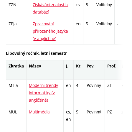
ZZN
Získávání znalostí z
cs
5
Volitelný
-
databází
ZPJa
Zpracování
en
5
Volitelný
-
přirozeného jazyka
(v angličtině)
Libovolný ročník, letní semestr
Zkratka
Název
J.
Kr.
Pov.
Prof.
Uk.
MTIa
Moderní trendy
en
4
Povinný
ZT
kl
informatiky (v
angličtině)
MUL
Multimédia
cs,
5
Povinný
PZ
zk
en