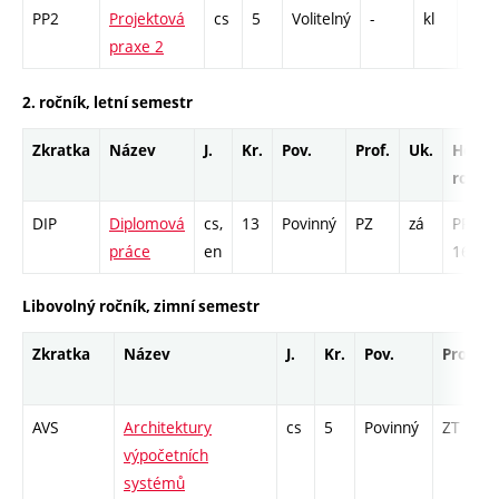
PP2
Projektová
cs
5
Volitelný
-
kl
PR -
praxe 2
2. ročník, letní semestr
Zkratka
Název
J.
Kr.
Pov.
Prof.
Uk.
Hod.
rozsa
DIP
Diplomová
cs,
13
Povinný
PZ
zá
PR -
práce
en
169
Libovolný ročník, zimní semestr
Zkratka
Název
J.
Kr.
Pov.
Prof.
AVS
Architektury
cs
5
Povinný
ZT
výpočetních
systémů