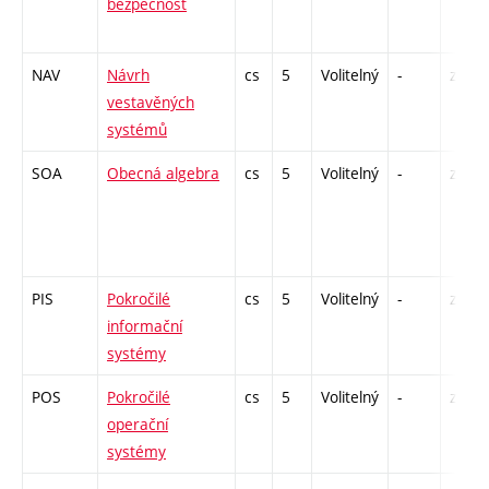
bezpečnost
NAV
Návrh
cs
5
Volitelný
-
zk
vestavěných
systémů
SOA
Obecná algebra
cs
5
Volitelný
-
zá,zk
PIS
Pokročilé
cs
5
Volitelný
-
zá,zk
informační
systémy
POS
Pokročilé
cs
5
Volitelný
-
zk
operační
systémy