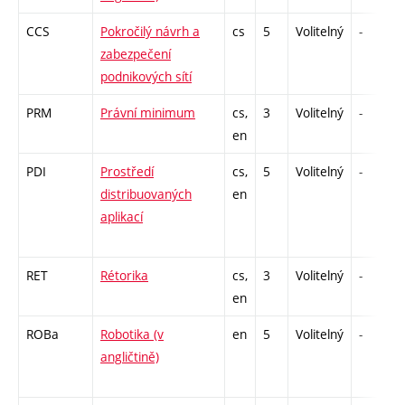
CCS
Pokročilý návrh a
cs
5
Volitelný
-
zabezpečení
podnikových sítí
PRM
Právní minimum
cs,
3
Volitelný
-
en
PDI
Prostředí
cs,
5
Volitelný
-
distribuovaných
en
aplikací
RET
Rétorika
cs,
3
Volitelný
-
en
ROBa
Robotika (v
en
5
Volitelný
-
angličtině)