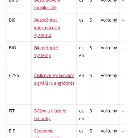
mobilní sítě
BIS
Bezpečnost
cs
5
Volitelný
-
informačních
systémů
BIO
Biometrické
cs,
5
Volitelný
-
systémy
en
CZSa
Číslicové zpracování
en
5
Volitelný
-
signálů (v angličtině)
FIT
Dějiny a filozofie
cs,
3
Volitelný
-
techniky
en
EIP
Ekonomie
cs
5
Volitelný
-