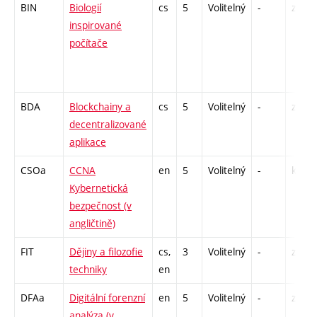
BIN
Biologií
cs
5
Volitelný
-
zk
inspirované
počítače
BDA
Blockchainy a
cs
5
Volitelný
-
zá,zk
decentralizované
aplikace
CSOa
CCNA
en
5
Volitelný
-
kl
Kybernetická
bezpečnost (v
angličtině)
FIT
Dějiny a filozofie
cs,
3
Volitelný
-
zá
techniky
en
DFAa
Digitální forenzní
en
5
Volitelný
-
zk
analýza (v