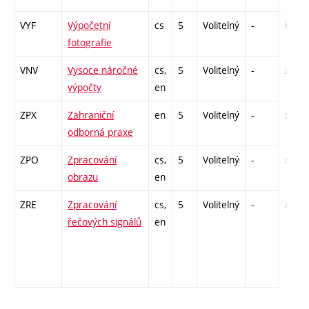
VYF
Výpočetní
cs
5
Volitelný
-
kl
fotografie
VNV
Vysoce náročné
cs,
5
Volitelný
-
zk
výpočty
en
ZPX
Zahraniční
en
5
Volitelný
-
zá
odborná praxe
ZPO
Zpracování
cs,
5
Volitelný
-
zk
obrazu
en
ZRE
Zpracování
cs,
5
Volitelný
-
zk
řečových signálů
en