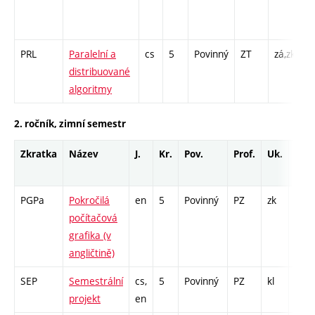
1
-
PRL
Paralelní a
cs
5
Povinný
ZT
zá,zk
P
distribuované
P
algoritmy
2. ročník, zimní semestr
Zkratka
Název
J.
Kr.
Pov.
Prof.
Uk.
Hod
roz
PGPa
Pokročilá
en
5
Povinný
PZ
zk
P - 2
počítačová
PR -
grafika (v
angličtině)
SEP
Semestrální
cs,
5
Povinný
PZ
kl
PR -
projekt
en