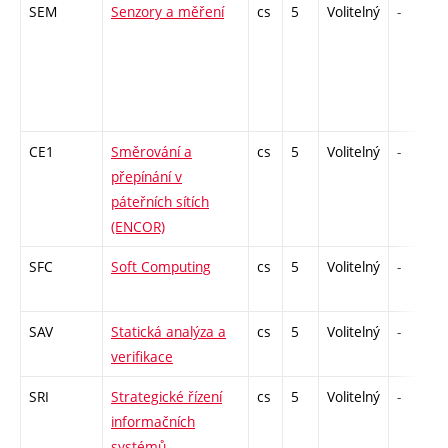
SEM
Senzory a měření
cs
5
Volitelný
-
CE1
Směrování a
cs
5
Volitelný
-
přepínání v
páteřních sítích
(ENCOR)
SFC
Soft Computing
cs
5
Volitelný
-
SAV
Statická analýza a
cs
5
Volitelný
-
verifikace
SRI
Strategické řízení
cs
5
Volitelný
-
informačních
systémů