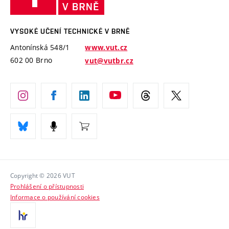
technické
Podnikavá univerzita / ContriBUTe
Mezinárodní dohody
Open Science
v
Bezpečná univerzita
Univerzitní sítě
Brně
Projekty
VYSOKÉ UČENÍ TECHNICKÉ V BRNĚ
Vyznamenání
Projekty ze strukturálních fondů
Antonínská 548/1
www.vut.cz
Organizační struktura
602 00 Brno
vut@vutbr.cz
Specifický výzkum
Úřední deska
Ochrana osobních údajů
(externí
Pracovní příležitosti
odkaz)
Podpora a rozvoj zaměstnanců a studujících
Rovné příležitosti
Copyright © 2026 VUT
Sociální bezpečí
Prohlášení o přístupnosti
HR Award
Informace o používání cookies
Kontakty