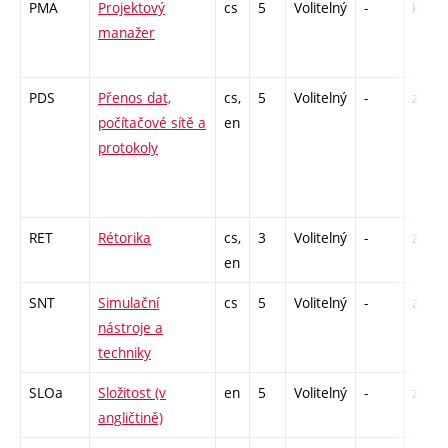
PMA
Projektový
cs
5
Volitelný
-
kl
manažer
PDS
Přenos dat,
cs,
5
Volitelný
-
zk
počítačové sítě a
en
protokoly
RET
Rétorika
cs,
3
Volitelný
-
zá
en
SNT
Simulační
cs
5
Volitelný
-
zá,zk
nástroje a
techniky
SLOa
Složitost (v
en
5
Volitelný
-
zk
angličtině)