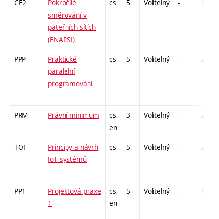
CE2
Pokročilé
cs
5
Volitelný
-
kl
směrování v
páteřních sítích
(ENARSI)
PPP
Praktické
cs
5
Volitelný
-
zá,zk
paralelní
programování
PRM
Právní minimum
cs,
3
Volitelný
-
zá
en
TOI
Principy a návrh
cs
5
Volitelný
-
zá,zk
IoT systémů
PP1
Projektová praxe
cs,
5
Volitelný
-
kl
1
en