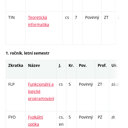
TIN
Teoretická
cs
7
Povinný
ZT
zá,zk
informatika
1. ročník, letní semestr
Zkratka
Název
J.
Kr.
Pov.
Prof.
Uk.
H
r
FLP
Funkcionální a
cs
5
Povinný
ZT
zá,zk
P
logické
C
programování
/ 
1
FYO
Fyzikální
cs,
5
Povinný
PZ
zk
P
optika
en
C