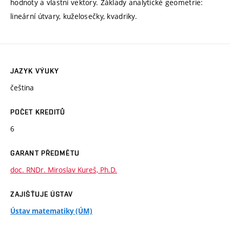
hodnoty a vlastní vektory. Základy analytické geometrie:
lineární útvary, kuželosečky, kvadriky.
JAZYK VÝUKY
čeština
POČET KREDITŮ
6
GARANT PŘEDMĚTU
doc. RNDr. Miroslav Kureš, Ph.D.
ZAJIŠŤUJE ÚSTAV
Ústav matematiky (ÚM)