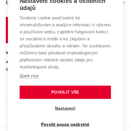
Mezinárodní vědecká rada
Nastavení cookies a osobních
O UNIVERZITĚ
Doktorské studium
Podpora podnikání
E-přihláška
údajů
Zahraniční spolupráce
Systém zajišťování kvality výzkumu
Profil univerzity
Spolupráce se školami
Soubory cookie používáme ke
Vysoké
Výzkumné infrastruktury
shromažďování a analýze informací o výkonu
Udržitelná univerzita
učení
Služby univerzity
Transfer znalostí
a používání webu, zajištění fungování funkcí
technické
Podnikavá univerzita / ContriBUTe
Mezinárodní dohody
ze sociálních médií a ke zlepšení a
Open Science
v
Bezpečná univerzita
přizpůsobení obsahu a reklam. Se souhlasem
Univerzitní sítě
Brně
Projekty
můžeme také předávat marketingovým
VYSOKÉ UČENÍ TECHNICKÉ V BRNĚ
Vyznamenání
platformám některé osobní údaje pro
Projekty ze strukturálních fondů
Antonínská 548/1
www.vut.cz
marketingové účely.
Organizační struktura
602 00 Brno
vut@vutbr.cz
Specifický výzkum
Zjistit více
Úřední deska
Ochrana osobních údajů
POVOLIT VŠE
(externí
Pracovní příležitosti
Nastavení
odkaz)
Podpora a rozvoj zaměstnanců a studujících
Povolit pouze nezbytné
Rovné příležitosti