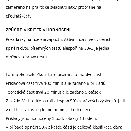
zaměřeno na praktické zvládnutí látky probrané na
přednáškách.
ZPŮSOB A KRITÉRIA HODNOCENÍ
Požadavky na udělení zápočtu: Aktivní účast ve cvičeních,
splnění dvou písemných testů alespoň na 50%. Je jedna
možnost opravy testu.
Forma zkoušek: Zkouška je písemná a má dvě části.
Příkladová část trvá 100 minut a je zadáno 6 příkladů.
Teoretická část trvá 20 minut a je zadáno 6 otázek.
Z každé části je třeba mít alespoň 50% správných výsledků. Je-li
v některé z částí splněno méně, je hodnocení F.
Příklady jsou hodnoceny 3 body, otázky 1 bodem.
V případě splnění 50% z každé části je celková klasifikace dána