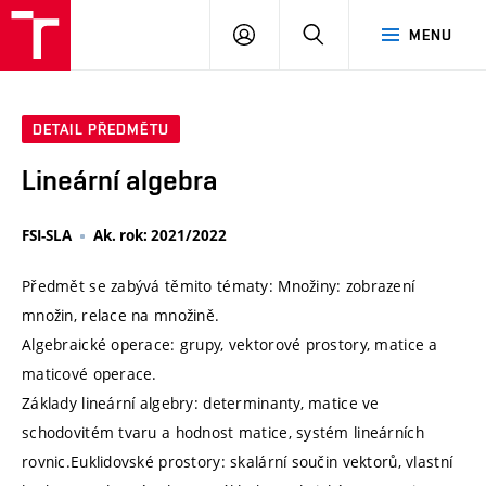
VUT
PŘIHLÁSIT
HLEDAT
MENU
SE
DETAIL PŘEDMĚTU
Lineární algebra
FSI-SLA
Ak. rok: 2021/2022
Předmět se zabývá těmito tématy: Množiny: zobrazení
množin, relace na množině.
Algebraické operace: grupy, vektorové prostory, matice a
maticové operace.
Základy lineární algebry: determinanty, matice ve
schodovitém tvaru a hodnost matice, systém lineárních
rovnic.Euklidovské prostory: skalární součin vektorů, vlastní