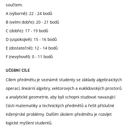
součtem.
A (výborně): 22 - 24 bodů
B (velmi dobře): 20 - 21 bodů
C (dobře): 17 - 19 bodů
D (uspokojivě): 15 - 16 bodů
E (dostatečně): 12 - 14 bodů
F (nevyhověl): 0 - 11 bodů
UČEBNÍ CÍLE
Cílem předmětu je seznámit studenty se základy algebraických
operací, lineární algebry, vektorových a euklidovských prostorů
a analytické geometrie, aby byli schopni studovat navazující
části matematiky a technických předmětů a řešit příslušné
inženýrské problémy. Dalším úkolem předmětu je rozvíjet
logické myšlení studentů.