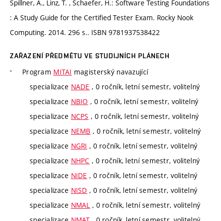
Spillner, A., Linz, T. , Schaefer, H.: Software Testing Foundations
: A Study Guide for the Certified Tester Exam. Rocky Nook
Computing. 2014. 296 s.. ISBN 9781937538422
ZAŘAZENÍ PŘEDMĚTU VE STUDIJNÍCH PLÁNECH
Program
MITAI
magisterský navazující
specializace
NADE
, 0 ročník, letní semestr, volitelný
specializace
NBIO
, 0 ročník, letní semestr, volitelný
specializace
NCPS
, 0 ročník, letní semestr, volitelný
specializace
NEMB
, 0 ročník, letní semestr, volitelný
specializace
NGRI
, 0 ročník, letní semestr, volitelný
specializace
NHPC
, 0 ročník, letní semestr, volitelný
specializace
NIDE
, 0 ročník, letní semestr, volitelný
specializace
NISD
, 0 ročník, letní semestr, volitelný
specializace
NMAL
, 0 ročník, letní semestr, volitelný
specializace
NMAT
, 0 ročník, letní semestr, volitelný