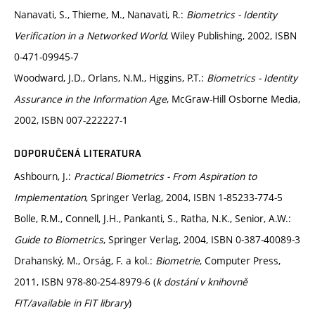
Nanavati, S., Thieme, M., Nanavati, R.:
Biometrics - Identity
Verification in a Networked World
, Wiley Publishing, 2002, ISBN
0-471-09945-7
Woodward, J.D., Orlans, N.M., Higgins, P.T.:
Biometrics - Identity
Assurance in the Information Age
, McGraw-Hill Osborne Media,
2002, ISBN 007-222227-1
DOPORUČENÁ LITERATURA
Ashbourn, J.:
Practical Biometrics - From Aspiration to
Implementation
, Springer Verlag, 2004, ISBN 1-85233-774-5
Bolle, R.M., Connell, J.H., Pankanti, S., Ratha, N.K., Senior, A.W.:
Guide to Biometrics
, Springer Verlag, 2004, ISBN 0-387-40089-3
Drahanský, M., Orság, F. a kol.:
Biometrie
, Computer Press,
2011, ISBN 978-80-254-8979-6 (
k dostání v knihovně
FIT/available in FIT library
)