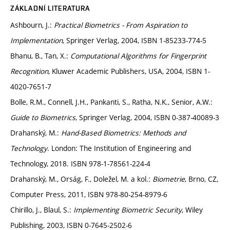
ZÁKLADNÍ LITERATURA
Ashbourn, J.:
Practical Biometrics - From Aspiration to
Implementation
, Springer Verlag, 2004, ISBN 1-85233-774-5
Bhanu, B., Tan, X.:
Computational Algorithms for Fingerprint
Recognition
, Kluwer Academic Publishers, USA, 2004, ISBN 1-
4020-7651-7
Bolle, R.M., Connell, J.H., Pankanti, S., Ratha, N.K., Senior, A.W.:
Guide to Biometrics
, Springer Verlag, 2004, ISBN 0-387-40089-3
Drahanský, M.:
Hand-Based Biometrics: Methods and
Technology
. London: The Institution of Engineering and
Technology, 2018. ISBN 978-1-78561-224-4
Drahanský, M., Orság, F., Doležel, M. a kol.:
Biometrie
, Brno, CZ,
Computer Press, 2011, ISBN 978-80-254-8979-6
Chirillo, J., Blaul, S.:
Implementing Biometric Security
, Wiley
Publishing, 2003, ISBN 0-7645-2502-6