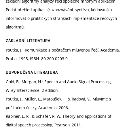
základní algoritmy analýzy řeči společné mnohým aplikacím.
Podat přehled aplikací (rozpoznávání, syntéza, kódování) a
informovat o praktických stránkách implementace řečových
algoritmů.
ZÁKLADNÍ LITERATURA
Psutka, J.: Komunikace s počítačem mluvenou řečí. Academia,
Praha, 1995, ISBN 80-200-0203-0
DOPORUČENÁ LITERATURA
Gold, B., Morgan, N.: Speech and Audio Signal Processing,
Wiley-Interscience; 2 edition.
Psutka, J., Müller, L., Matoušek, J., & Radová, V., Mluvíme s
počítačem česky, Academia, 2006.
Rabiner, L. R., & Schafer, R. W. Theory and applications of
digital speech processing, Pearson, 2011.