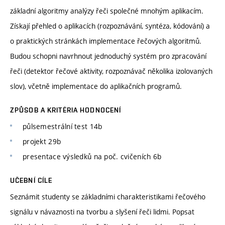
základní algoritmy analýzy řeči společné mnohým aplikacím.
Získají přehled o aplikacích (rozpoznávání, syntéza, kódování) a
o praktických stránkách implementace řečových algoritmů.
Budou schopni navrhnout jednoduchý systém pro zpracování
řeči (detektor řečové aktivity, rozpoznávač několika izolovaných
slov), včetně implementace do aplikačních programů.
ZPŮSOB A KRITÉRIA HODNOCENÍ
půlsemestrální test 14b
projekt 29b
presentace výsledků na poč. cvičeních 6b
UČEBNÍ CÍLE
Seznámit studenty se základními charakteristikami řečového
signálu v návaznosti na tvorbu a slyšení řeči lidmi. Popsat