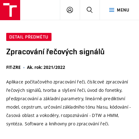
VUT
PŘIHLÁSIT
HLEDAT
MENU
SE
DETAIL PŘEDMĚTU
Zpracování řečových signálů
FIT-ZRE
Ak. rok: 2021/2022
Aplikace počítačového zpracování řeči, číslicové zpracování
řečových signálů, tvorba a slyšení řeči, úvod do fonetiky,
předzpracování a základní parametry, lineárně-prediktivní
model, cepstrum, určování základního tónu hlasu, kódování -
časová oblast a vokodéry, rozpoznávání - DTW a HMM,
syntéza. Software a knihovny pro zpracování řeči.