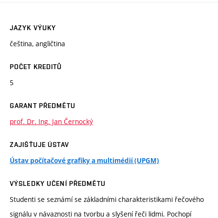
JAZYK VÝUKY
čeština, angličtina
POČET KREDITŮ
5
GARANT PŘEDMĚTU
prof. Dr. Ing. Jan Černocký
ZAJIŠŤUJE ÚSTAV
Ústav počítačové grafiky a multimédií (UPGM)
VÝSLEDKY UČENÍ PŘEDMĚTU
Studenti se seznámí se základními charakteristikami řečového
signálu v návaznosti na tvorbu a slyšení řeči lidmi. Pochopí