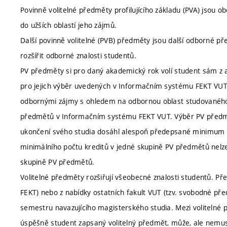
Povinně volitelné předměty profilujícího základu (PVA) jsou 
do užších oblastí jeho zájmů.
Další povinně volitelné (PVB) předměty jsou další odborné p
rozšířit odborné znalosti studentů.
PV předměty si pro daný akademický rok volí student sám z ak
pro jejich výběr uvedených v Informačním systému FEKT VUT.
odbornými zájmy s ohledem na odbornou oblast studovaného
předmětů v Informačním systému FEKT VUT. Výběr PV předmětů
ukončení svého studia dosáhl alespoň předepsané minimum k
minimálního počtu kreditů v jedné skupině PV předmětů nelz
skupině PV předmětů.
Volitelné předměty rozšiřují všeobecné znalosti studentů. Pře
FEKT) nebo z nabídky ostatních fakult VUT (tzv. svobodné př
semestru navazujícího magisterského studia. Mezi volitelné 
úspěšně student zapsaný volitelný předmět, může, ale nemus