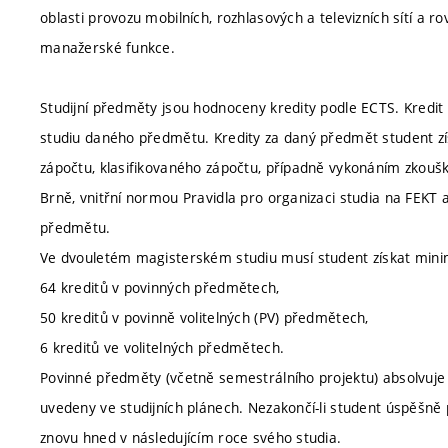
oblasti provozu mobilních, rozhlasových a televizních sítí a ro
manažerské funkce.
Studijní předměty jsou hodnoceny kredity podle ECTS. Kredit 
studiu daného předmětu. Kredity za daný předmět student zí
zápočtu, klasifikovaného zápočtu, případně vykonáním zkou
Brně, vnitřní normou Pravidla pro organizaci studia na FEK
předmětu.
Ve dvouletém magisterském studiu musí student získat minim
64 kreditů v povinných předmětech,
50 kreditů v povinně volitelných (PV) předmětech,
6 kreditů ve volitelných předmětech.
Povinné předměty (včetně semestrálního projektu) absolvuje s
uvedeny ve studijních plánech. Nezakončí-li student úspěšn
znovu hned v následujícím roce svého studia.