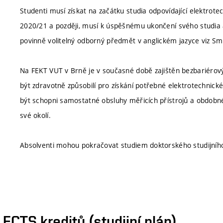
Studenti musí získat na začátku studia odpovídající elektrotech
2020/21 a později, musí k úspěšnému ukončení svého studia 
povinně volitelný odborný předmět v anglickém jazyce viz Smě
Na FEKT VUT v Brně je v současné době zajištěn bezbariérový
být zdravotně způsobilí pro získání potřebné elektrotechnické
být schopni samostatné obsluhy měřicích přístrojů a obdobné
své okolí.
Absolventi mohou pokračovat studiem doktorského studijní
CTS kreditů (studijní plán)