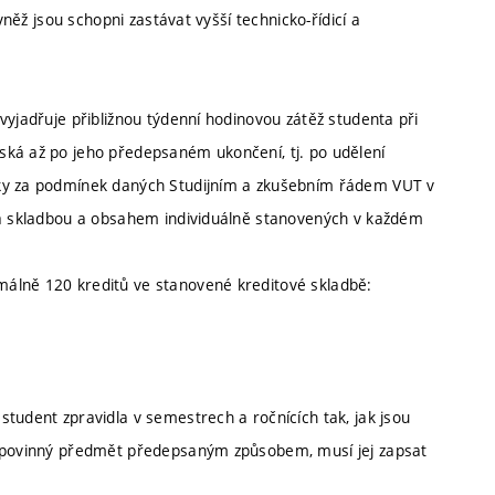
vněž jsou schopni zastávat vyšší technicko-řídicí a
vyjadřuje přibližnou týdenní hodinovou zátěž studenta při
ská až po jeho předepsaném ukončení, tj. po udělení
šky za podmínek daných Studijním a zkušebním řádem VUT v
T a skladbou a obsahem individuálně stanovených v každém
álně 120 kreditů ve stanovené kreditové skladbě:
tudent zpravidla v semestrech a ročnících tak, jak jsou
ě povinný předmět předepsaným způsobem, musí jej zapsat