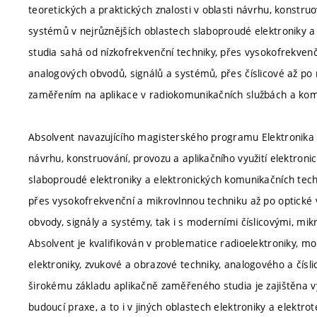
teoretických a praktických znalosti v oblasti návrhu, konstru
systémů v nejrůznějších oblastech slaboproudé elektroniky 
studia sahá od nízkofrekvenční techniky, přes vysokofrekvenč
analogových obvodů, signálů a systémů, přes číslicové až 
zaměřením na aplikace v radiokomunikačních službách a kom
Absolvent navazujícího magisterského programu Elektronika a
návrhu, konstruování, provozu a aplikačního využití elektron
slaboproudé elektroniky a elektronických komunikačních techno
přes vysokofrekvenční a mikrovlnnou techniku až po optické 
obvody, signály a systémy, tak i s moderními číslicovými, m
Absolvent je kvalifikován v problematice radioelektroniky, mo
elektroniky, zvukové a obrazové techniky, analogového a čísl
širokému základu aplikačně zaměřeného studia je zajištěna v
budoucí praxe, a to i v jiných oblastech elektroniky a elekt