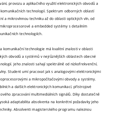
ování, provozu a aplikačního využití elektronických obvodů a
a komunikačních technologií. Spektrum odborných oblastí
ní a mikrovlnnou techniku až do oblasti optických vln, od
po mikroprocesorové a embedded systémy s detailním
unikačních technologiích.
 komunikační technologie má kvalitní znalosti v oblasti
ických obvodů a systémů v nejrůznějších oblastech obecné
logií. Jeho znalosti sahají spektrálně od nízkofrekvenční,
vlny. Student umí pracovat jak s analogovými elektronickými
ikroprocesorovými a mikropočítačovými obvody a systémy.
bilních a dalších elektronických komunikací, přístrojové
icového zpracování multimediálních signálů. Díky dostatečně
ysoká adaptabilita absolventa na konkrétní požadavky jeho
rotechniky. Absolventi magisterského programu naleznou