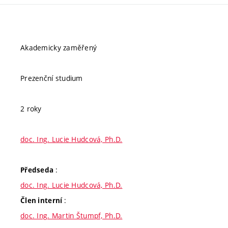
Akademicky zaměřený
Prezenční studium
2 roky
doc. Ing. Lucie Hudcová, Ph.D.
:
Předseda
doc. Ing. Lucie Hudcová, Ph.D.
:
Člen interní
doc. Ing. Martin Štumpf, Ph.D.