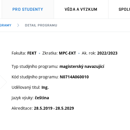
PRO STUDENTY
VĚDA A VÝZKUM
SPOL
OGRAMY
DETAIL PROGRAMU
Fakulta:
Zkratka:
Ak. rok:
FEKT
MPC-EKT
2022/2023
Typ studijního programu:
magisterský navazující
Kód studijního programu:
N0714A060010
Udělovaný titul:
Ing.
Jazyk výuky:
čeština
Akreditace:
28.5.2019 - 28.5.2029