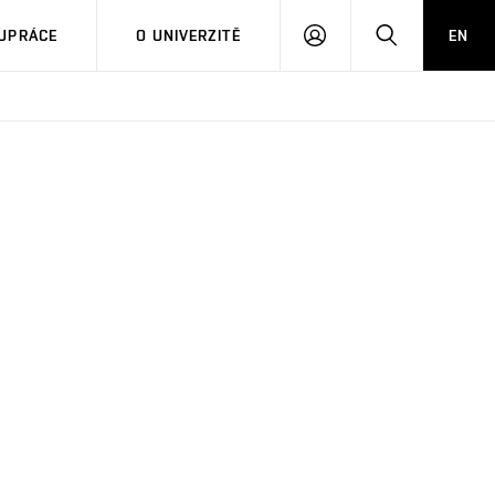
PŘIHLÁSIT
HLEDAT
UPRÁCE
O UNIVERZITĚ
EN
SE