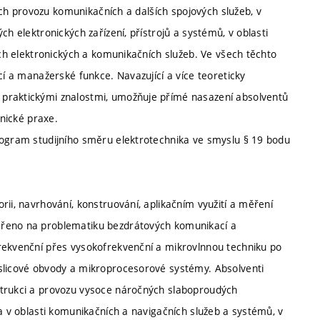
tech provozu komunikačních a dalších spojových služeb, v
ch elektronických zařízení, přístrojů a systémů, v oblasti
ích elektronických a komunikačních služeb. Ve všech těchto
cí a manažerské funkce. Navazující a více teoreticky
 praktickými znalostmi, umožňuje přímé nasazení absolventů
hnické praxe.
rogram studijního směru elektrotechnika ve smyslu § 19 bodu
rii, navrhování, konstruování, aplikačním využití a měření
ěřeno na problematiku bezdrátových komunikací a
frekvenční přes vysokofrekvenční a mikrovlnnou techniku po
íslicové obvody a mikroprocesorové systémy. Absolventi
strukci a provozu vysoce náročných slaboproudých
na v oblasti komunikačních a navigačních služeb a systémů, v