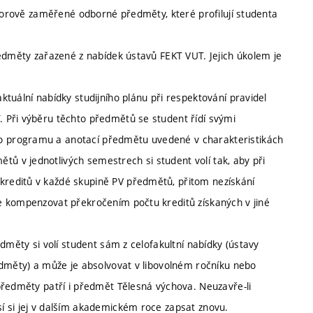
oborově zaměřené odborné předměty, které profilují studenta
ředměty zařazené z nabídek ústavů FEKT VUT. Jejich úkolem je
tuální nabídky studijního plánu při respektování pravidel
 Při výběru těchto předmětů se student řídí svými
 programu a anotací předmětu uvedené v charakteristikách
 v jednotlivých semestrech si student volí tak, aby při
reditů v každé skupině PV předmětů, přitom nezískání
e kompenzovat překročením počtu kreditů získaných v jiné
dměty si volí student sám z celofakultní nabídky (ústavy
edměty) a může je absolvovat v libovolném ročníku nebo
předměty patří i předmět Tělesná výchova. Neuzavře-li
í si jej v dalším akademickém roce zapsat znovu.