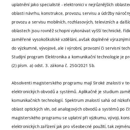
uplatnění jako specialisté - elektronici v nejrůznějších oblas
oblasti návrhu, konstrukce, provozu, servisu a údržby náročný
provozu a servisu mobilních, rozhlasových, televizních a dalš
oblastech jsou rovněž schopni vykonávat vyšší technické, řídi
zaměřené vysokoškolské vzdělání, avšak doplněné výraznými
do výzkumné, vývojové, ale i výrobní, provozní či servisní tec
Studijní program Elektronika a komunikační technologie je p
(2) písm. a) odst. 3. zákona č. 250/2021 Sb.
Absolventi magisterského programu mají široké znalosti v teo
elektronických obvodů a systémů. Aplikačně je studium zam
komunikačních technologií. Spektrum znalostí sahá od nízko
oblast optických vln, od analogových obvodů a systémů po č
magisterského programu se uplatní při výzkumu, vývoji, kon
elektronických zařízení jak pro všeobecné použití, tak zejmé