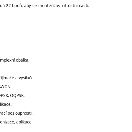
oň 22 bodů, aby se mohl zúčastnit ústní části.
omplexní obálka.
ijímače a vysílače.
l AWGN.
 QPSK, OQPSK.
likace.
ací posloupnosti.
onizace, aplikace.