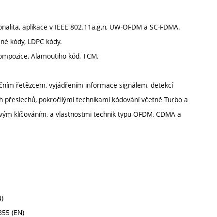
onalita, aplikace v IEEE 802.11a,g,n, UW-OFDM a SC-FDMA.
zené kódy, LDPC kódy.
ompozice, Alamoutiho kód, TCM.
ačním řetězcem, vyjádřením informace signálem, detekcí
h přeslechů, pokročilými technikami kódování včetně Turbo a
ovým klíčováním, a vlastnostmi technik typu OFDM, CDMA a
N)
355 (EN)