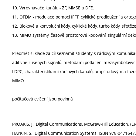
10. Vyrovnavače kanálu - ZF, MMSE a DFE.
11. OFDM - modulace pomocí IFFT, cyklické prodloužení a ortog
12. Blokové a konvoluční kódy, cyklické kódy, turbo kódy, sřetě
13. MIMO systémy, časově prostorové kódování, singulární dek
Předmět si klade za cíl seznámit studenty s rádiovým komunik
aditivně rušených signálů, metodami potlačení mezisymbolovýc
LDPC, charakteristikami rádiových kanálů, amplitudovým a fáz
MIMO.
počítačová cvičení jsou povinná
PROAKIS, J., Digital Communications, McGraw-Hill Education. (E
HAYKIN, S., Digital Communication Systems, ISBN 978-0471647