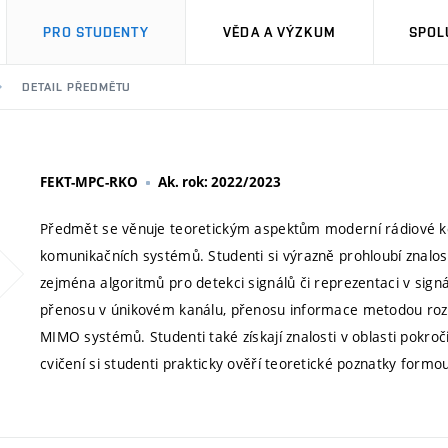
PRO STUDENTY
VĚDA A VÝZKUM
SPOL
DETAIL PŘEDMĚTU
FEKT-MPC-RKO
Ak. rok: 2022/2023
Předmět se věnuje teoretickým aspektům moderní rádiové ko
komunikačních systémů. Studenti si výrazně prohloubí znalost
zejména algoritmů pro detekci signálů či reprezentaci v sign
přenosu v únikovém kanálu, přenosu informace metodou roz
MIMO systémů. Studenti také získají znalosti v oblasti pokro
cvičení si studenti prakticky ověří teoretické poznatky formo