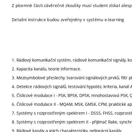
Z písemné části závěrečné zkoušky musí student získat alesp
Detailní instrukce budou zveřejněny v systému e-learning
1. Rádiový komunikační systém, rádiové komunikační signály, k
2. Kapacita kanálu, teorie informace.
3. Mezisymbolové přeslechy, tvarování signálových prvků, filtr př
4. Detekce rádiových signálů, testování hypotéz, kriteria, kaná
5. Číslicové modulace I - PSK, BPSK, DPSK, mnohostavová PSK,
6. Číslicové modulace II - MQAM, MSK, GMSK, CPM, praktické ap
7. Systémy s rozprostřeným spektrem I - DSSS, FHSS, rozprostír
8. Systémy s rozprostřeným spektrem II - přijímač Rake, synchr
9. Rádiové kanály a jejich charakteristiky, nelineární kanály.