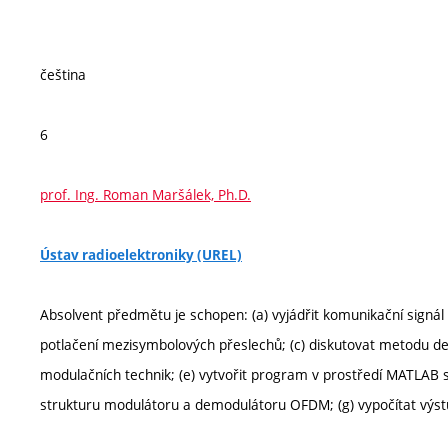
čeština
6
prof. Ing. Roman Maršálek, Ph.D.
Ústav radioelektroniky (UREL)
Absolvent předmětu je schopen: (a) vyjádřit komunikační signál 
potlačení mezisymbolových přeslechů; (c) diskutovat metodu det
modulačních technik; (e) vytvořit program v prostředí MATLAB si
strukturu modulátoru a demodulátoru OFDM; (g) vypočítat výs