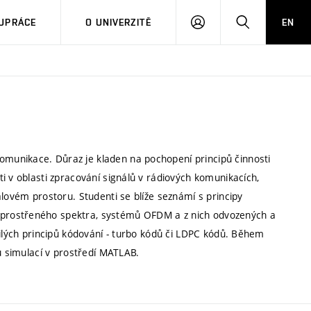
PŘIHLÁSIT
HLEDAT
UPRÁCE
O UNIVERZITĚ
EN
SE
munikace. Důraz je kladen na pochopení principů činnosti
i v oblasti zpracování signálů v rádiových komunikacích,
álovém prostoru. Studenti se blíže seznámí s principy
prostřeného spektra, systémů OFDM a z nich odvozených a
čilých principů kódování - turbo kódů či LDPC kódů. Během
u simulací v prostředí MATLAB.