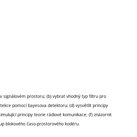
v signálovém prostoru; (b) vybrat vhodný typ filtru pro
ekce pomocí bayesova detektoru; (d) vysvětlit principy
mulující principy teorie rádiové komunikace; (f) znázornit
tup blokového časo-prostorového kodéru.