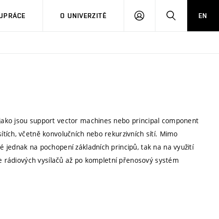
PŘIHLÁSIT
HLEDAT
UPRÁCE
O UNIVERZITĚ
EN
SE
jako jsou support vector machines nebo principal component
tích, včetně konvolučních nebo rekurzivních sítí. Mimo
 jednak na pochopení základních principů, tak na na využití
ce rádiových vysílačů až po kompletní přenosový systém