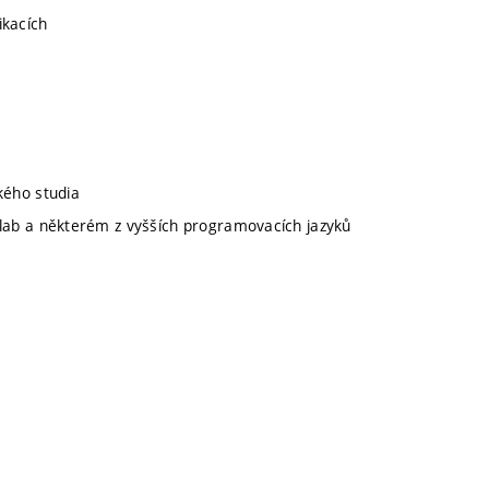
ikacích
kého studia
lab a některém z vyšších programovacích jazyků