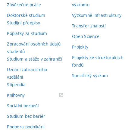
Závěrečné práce
výzkumu
Doktorské studium
Výzkumné infrastruktury
Studijní předpisy
Transfer znalostí
Poplatky za studium
Open Science
Zpracování osobních údajů
Projekty
studentů
Projekty ze strukturálních
Studium a stáže v zahraničí
fondů
Uznání zahraničního
Specifický výzkum
vzdělání
Stipendia
(externí
Knihovny
odkaz)
Sociální bezpečí
Studium bez bariér
Podpora podnikání