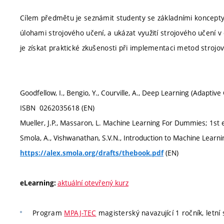
Cílem předmětu je seznámit studenty se základními koncepty
úlohami strojového učení, a ukázat využití strojového učení 
je získat praktické zkušenosti při implementaci metod stro
Goodfellow, I., Bengio, Y., Courville, A., Deep Learning (Adapti
ISBN ‎ 0262035618 (EN)
Mueller, J.P., Massaron, L. Machine Learning‎ For Dummies; 1st e
Smola, A., Vishwanathan, S.V.N., Introduction to Machine Learni
(EN)
https://alex.smola.org/drafts/thebook.pdf
aktuální otevřený kurz
eLearning:
Program
MPAJ-TEC
magisterský navazující 1 ročník, letní 