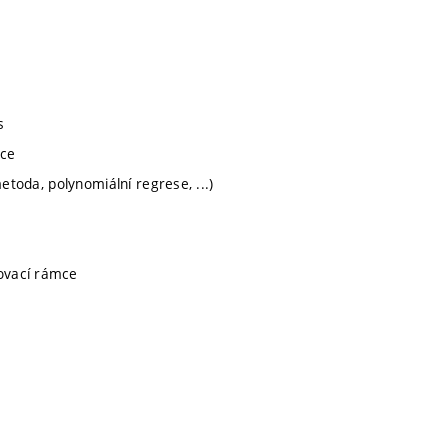
s
ace
etoda, polynomiální regrese, ...)
ovací rámce