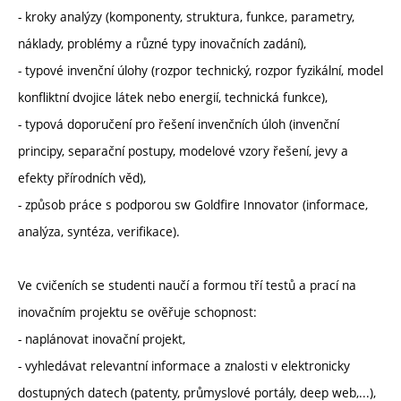
- kroky analýzy (komponenty, struktura, funkce, parametry,
náklady, problémy a různé typy inovačních zadání),
- typové invenční úlohy (rozpor technický, rozpor fyzikální, model
konfliktní dvojice látek nebo energií, technická funkce),
- typová doporučení pro řešení invenčních úloh (invenční
principy, separační postupy, modelové vzory řešení, jevy a
efekty přírodních věd),
- způsob práce s podporou sw Goldfire Innovator (informace,
analýza, syntéza, verifikace).
Ve cvičeních se studenti naučí a formou tří testů a prací na
inovačním projektu se ověřuje schopnost:
- naplánovat inovační projekt,
- vyhledávat relevantní informace a znalosti v elektronicky
dostupných datech (patenty, průmyslové portály, deep web,...),