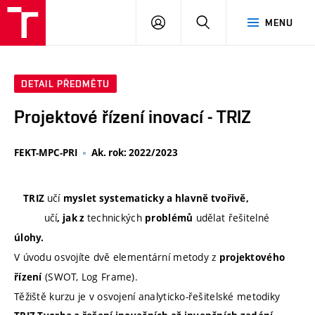
VUT
PŘIHLÁSIT
HLEDAT
MENU
SE
DETAIL PŘEDMĚTU
Projektové řízení inovací - TRIZ
FEKT-MPC-PRI
Ak. rok: 2022/2023
učí
TRIZ
myslet systematicky a hlavně
tvořivě,
učí
technických
udělat řešitelné
, jak z
problémů
úlohy.
V úvodu osvojíte dvě elementární metody z
projektového
(SWOT, Log Frame).
řízení
Těžiště kurzu je v osvojení analyticko-řešitelské metodiky