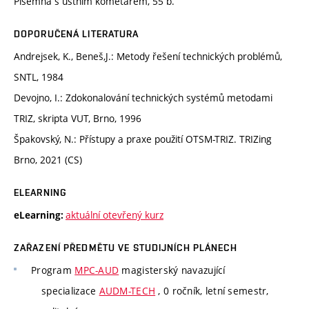
Písemná s ústním kometářem, 55 b.
DOPORUČENÁ LITERATURA
Andrejsek, K., Beneš,J.: Metody řešení technických problémů,
SNTL, 1984
Devojno, I.: Zdokonalování technických systémů metodami
TRIZ, skripta VUT, Brno, 1996
Špakovský, N.: Přístupy a praxe použití OTSM-TRIZ. TRIZing
Brno, 2021 (CS)
ELEARNING
aktuální otevřený kurz
eLearning:
ZAŘAZENÍ PŘEDMĚTU VE STUDIJNÍCH PLÁNECH
Program
MPC-AUD
magisterský navazující
specializace
AUDM-TECH
, 0 ročník, letní semestr,