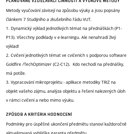
PLÁNOVANÉ VZDĚLÁVACÍ ČINNOSTI A VÝUKOVÉ METODY
Metody vyučování závisejí na způsobu výuky a jsou popsány
článkem 7 Studijního a zkušebního řádu VUT.
1. Dynamický výklad jednotlivých témat na přednáškách (P1-
P13). Všecchny podklady v e-learningu. Ale nenahradí živý
výklad!
2. Cvičení jednotlivých témat ve cvičeních s podporou software
Goldfire /TechOptimizer (C2-C12). Kdo nechodí na přednášky,
má potíže.
3. Vypracování mikroprojektu - aplikace metodiky TRIZ na
objekt vašeho zájmu, analýza objektu a řešení nalezených úloh
v rámci cvičení a nebo mimo výuku.
ZPŮSOB A KRITÉRIA HODNOCENÍ
Podmínky pro úspěšné ukončení předmětu stanoví každoročně
aktualizovaná vyhláška garanta předmětu.