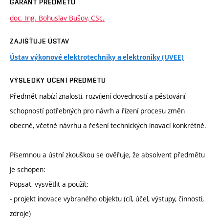
GARANT PŘEDMĚTU
doc. Ing. Bohuslav Bušov, CSc.
ZAJIŠŤUJE ÚSTAV
Ústav výkonové elektrotechniky a elektroniky (UVEE)
VÝSLEDKY UČENÍ PŘEDMĚTU
Předmět nabízí znalosti, rozvíjení dovedností a pěstování
schopností potřebných pro návrh a řízení procesu změn
obecně, včetně návrhu a řešení technických inovací konkrétně.
Písemnou a ústní zkouškou se ověřuje, že absolvent předmětu
je schopen:
Popsat, vysvětlit a použít:
- projekt inovace vybraného objektu (cíl, účel, výstupy, činnosti,
zdroje)