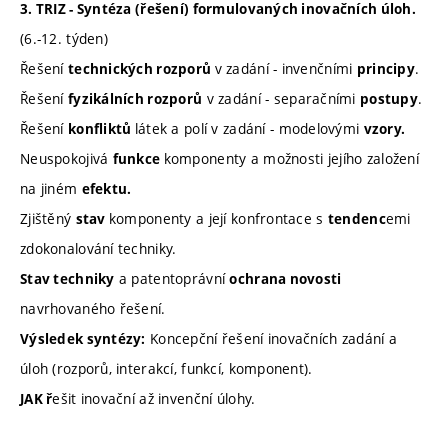
3. TRIZ - Syntéza (řešení) formulovaných inovačních úloh.
(6.-12. týden)
Řešení
v zadání - invenčními
.
technických r
ozporů
principy
Řešení
v zadání - separačními
.
fyzikálních
rozporů
postupy
Řešení
látek a polí v zadání - modelovými
konfliktů
vzory.
Neuspokojivá
komponenty a možnosti jejího založení
funkce
na jiném
efektu
.
Zjištěný
komponenty a její konfrontace s
emi
stav
tendenc
zdokonalování techniky.
a patentoprávní
Stav techniky
ochrana novosti
navrhovaného řešení.
Koncepční řešení inovačních zadání a
Výsledek syntézy:
úloh (rozporů, interakcí, funkcí, komponent).
ešit inovační až invenční úlohy.
JAK ř