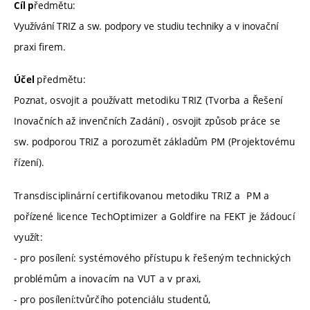
ředmětu:
Cíl p
Využívání TRIZ a sw. podpory ve studiu techniky a v inovační
praxi firem.
předmětu:
Účel
Poznat, osvojit a používatt metodiku TRIZ (Tvorba a Řešení
Inovačních až invenčních Zadání) , osvojit způsob práce se
sw. podporou TRIZ a porozumět základům PM (Projektovému
řízení).
Transdisciplinární certifikovanou metodiku TRIZ a PM a
pořízené licence TechOptimizer a Goldfire na FEKT je žádoucí
využít:
- pro posílení: systémového přístupu k řešeným technických
problémům a inovacím na VUT a v praxi,
- pro posílení:tvůrčího potenciálu studentů,