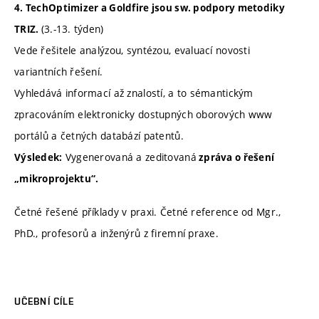
4. TechOptimizer a Goldfire jsou sw. podpory metodiky
(3.-13. týden)
TRIZ.
Vede řešitele analýzou, syntézou, evaluací novosti
variantních řešení.
Vyhledává informací až znalostí, a to sémantickým
zpracováním elektronicky dostupných oborových www
portálů a četných databází patentů.
Vygenerovaná a zeditovaná
Výsledek:
zpráva o řešení
„mikroprojektu“.
Četné řešené příklady v praxi. Četné reference od Mgr.,
PhD., profesorů a inženýrů z firemní praxe.
UČEBNÍ CÍLE