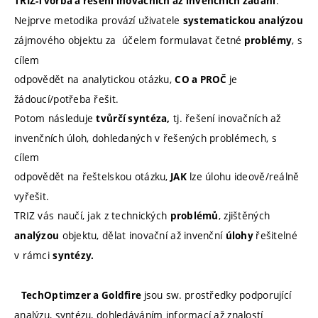
.
TRIZ-Tvorba a řešení inovačních až invenčních zadání
Nejprve metodika provází uživatele
systematickou analýzou
zájmového objektu za účelem formulavat četné
, s
problémy
cílem
odpovědět na analytickou otázku,
je
C
O
a PROČ
žádoucí/potřeba řešit.
Potom následuje
tj. řešení inovačních až
tvůrčí syntéza,
invenčních úloh, dohledaných v řešených problémech, s
cílem
odpovědět na řeštelskou otázku,
lze úlohu ideově/reálně
JAK
vyřešit.
TRIZ vás naučí, jak z technických
, zjištěných
problémů
objektu, dělat inovační až invenční
řešitelné
analýzou
úlohy
v rámci
syntézy.
jsou sw. prostředky podporující
TechOptimzer a Goldfire
analýzu, syntézu, dohledáváním informací až znalostí