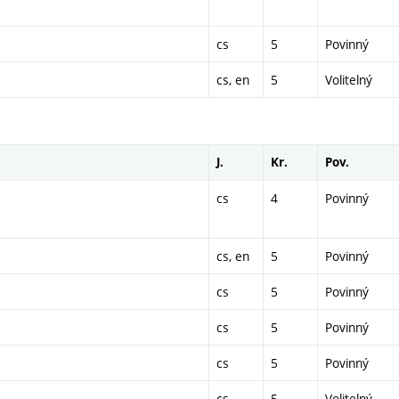
cs
5
Povinný
cs, en
5
Volitelný
J.
Kr.
Pov.
cs
4
Povinný
cs, en
5
Povinný
cs
5
Povinný
cs
5
Povinný
cs
5
Povinný
cs
5
Volitelný