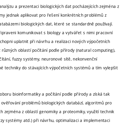
analýzu a prezentaci biologických dat pocházejících zejména z
tmy jednak aplikovat pro řešení konkrétních problémů z
databázemi biologických dat, které se standardně používají.
praveni komunikovat s biology a vytvářet s nimi pracovní
hopni uplatnit při návrhu a realizaci nových výpočetních
 různých oblastí počítání podle přírody (natural computing),
očítání, fuzzy systémy, neuronové sítě, nekonvenční
né techniky do stávajících výpočetních systémů a tím vylepšit
 oboru bioinformatiky a počítání podle přírody a získá tak
a ověřování problémů biologických databází, algoritmů pro
ch zejména z oblastí genomiky a proteomiky, využití technik
uzzy systémy atd.) při návrhu, optimalizaci a implementaci