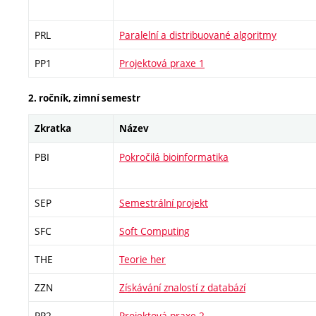
PRL
Paralelní a distribuované algoritmy
PP1
Projektová praxe 1
2. ročník, zimní semestr
Zkratka
Název
PBI
Pokročilá bioinformatika
SEP
Semestrální projekt
SFC
Soft Computing
THE
Teorie her
ZZN
Získávání znalostí z databází
PP2
Projektová praxe 2