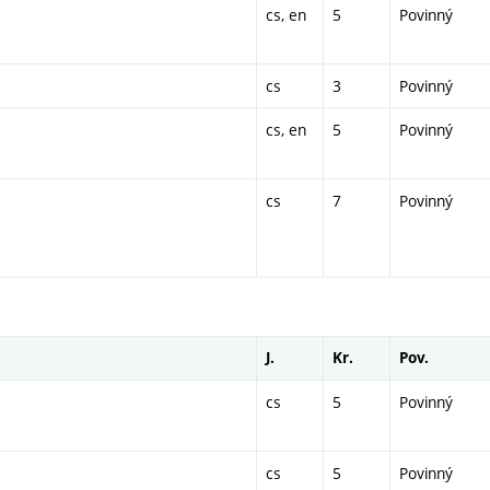
cs, en
5
Povinný
cs
3
Povinný
cs, en
5
Povinný
cs
7
Povinný
J.
Kr.
Pov.
cs
5
Povinný
cs
5
Povinný