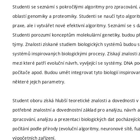
Studenti se seznámí s pokročilými algoritmy pro zpracování, 
oblastí genomiky a proteomiky. Studenti se naučí tyto algori
praxe, ale i vytvářet nové efektivní algoritmy. Seznámí se s 
Studenti porozumí konceptům molekulární genetiky, budou při
týmy. Znalosti získané studiem biologických systémů budou sc
systémů inspirovaných biologickými procesy. Získají znalosti z
mezi které patří evoluční návrh, vyvíjející se systémy, DNA p
počítače apod. Budou umět integrovat tyto biologií inspirova
některé jejich parametry.
Student oboru získá hlubší teoretické znalosti a dovednosti v
potřebné znalostní a dovednostní základ pro analýzu, návrh 
zpracování, analýzu a prezentaci biologických dat pocházející
počítání podle přírody (evoluční algoritmy, neuronové sítě, f
výpočetních zařízení.