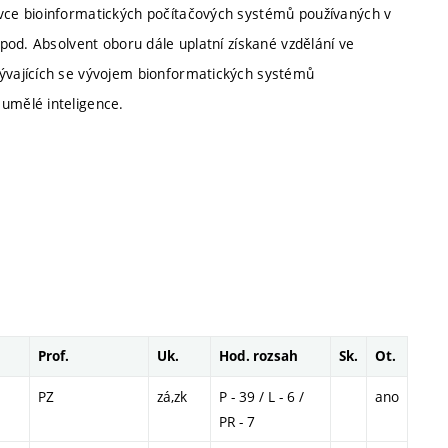
ávce bioinformatických počítačových systémů používaných v
apod. Absolvent oboru dále uplatní získané vzdělání ve
bývajících se vývojem bionformatických systémů
 umělé inteligence.
Prof.
Uk.
Hod. rozsah
Sk.
Ot.
PZ
zá,zk
P - 39 / L - 6 /
ano
PR - 7