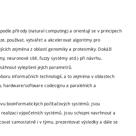
 podle přírody (natural computing) a orientují se v principech
ze, používat, vytvářet a akcelerovat algoritmy pro
ejících zejména z oblastí genomiky a proteomiky. Dokáží
tmy, neuronové sítě, fuzzy systémy atd.) při návrhu,
osáhnout vylepšení jejich parametrů.
 oboru informačních technologií, a to zejména v oblastech
y, hardware/software codesignu a paralelních a
rávu bioinformatických počítačových systémů. Jsou
i realizaci výpočetních systémů. Jsou schopni navrhnout a
covat samostatně i v týmu, prezentovat výsledky a dále se