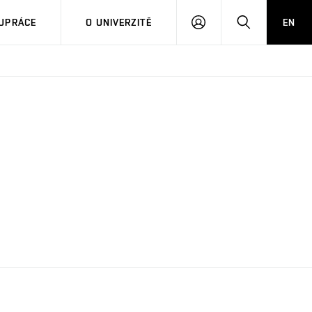
PŘIHLÁSIT
HLEDAT
UPRÁCE
O UNIVERZITĚ
EN
SE