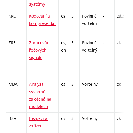
systémy
KKO
Kódování a
cs
5
Povinně
-
zá,zk
P
komprese dat
volitelný
P
ZRE
Zpracování
cs,
5
Povinně
-
zk
P
řečových
en
volitelný
signálů
2
-
P
MBA
Analýza
cs
5
Volitelný
-
zk
P
systémů
C
založená na
/
modelech
BZA
Bezpečná
cs
5
Volitelný
-
zk
P
zařízení
P