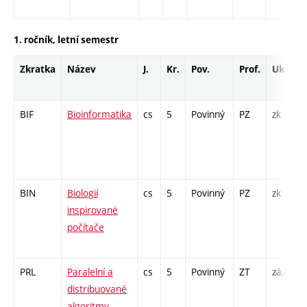
1. ročník, letní semestr
Zkratka
Název
J.
Kr.
Pov.
Prof.
Uk.
BIF
Bioinformatika
cs
5
Povinný
PZ
zk
BIN
Biologií
cs
5
Povinný
PZ
zk
inspirované
počítače
PRL
Paralelní a
cs
5
Povinný
ZT
zá,zk
distribuované
algoritmy