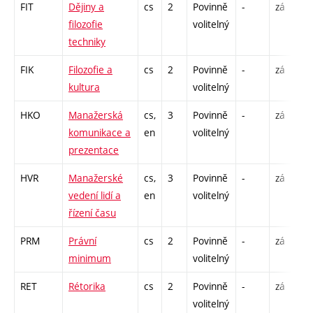
FIT
Dějiny a
cs
2
Povinně
-
zá
P
filozofie
volitelný
techniky
FIK
Filozofie a
cs
2
Povinně
-
zá
kultura
volitelný
HKO
Manažerská
cs,
3
Povinně
-
zá
komunikace a
en
volitelný
prezentace
HVR
Manažerské
cs,
3
Povinně
-
zá
vedení lidí a
en
volitelný
řízení času
PRM
Právní
cs
2
Povinně
-
zá
P
minimum
volitelný
RET
Rétorika
cs
2
Povinně
-
zá
P
volitelný