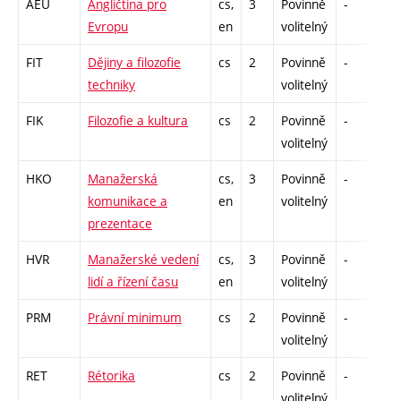
AEU
Angličtina pro
cs,
3
Povinně
-
zá
Evropu
en
volitelný
FIT
Dějiny a filozofie
cs
2
Povinně
-
zá
techniky
volitelný
FIK
Filozofie a kultura
cs
2
Povinně
-
zá
volitelný
HKO
Manažerská
cs,
3
Povinně
-
zá
komunikace a
en
volitelný
prezentace
HVR
Manažerské vedení
cs,
3
Povinně
-
zá
lidí a řízení času
en
volitelný
PRM
Právní minimum
cs
2
Povinně
-
zá
volitelný
RET
Rétorika
cs
2
Povinně
-
zá
volitelný