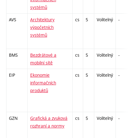
systémů
AVS
Architektury
cs
5
Volitelný
-
zá
výpočetních
systémů
BMS
Bezdrátové a
cs
5
Volitelný
-
zá
mobilní sítě
EIP
Ekonomie
cs
5
Volitelný
-
zk
informačních
produktů
GZN
Grafická a zvuková
cs
5
Volitelný
-
zk
rozhraní a normy