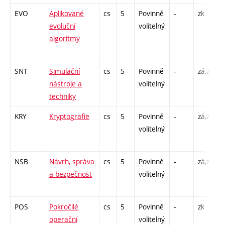
EVO
Aplikované
cs
5
Povinně
-
zk
P
evoluční
volitelný
C
algoritmy
/
SNT
Simulační
cs
5
Povinně
-
zá,zk
P
nástroje a
volitelný
P
techniky
KRY
Kryptografie
cs
5
Povinně
-
zá,zk
P
volitelný
P
NSB
Návrh, správa
cs
5
Povinně
-
zá,zk
P
a bezpečnost
volitelný
L
P
POS
Pokročilé
cs
5
Povinně
-
zk
P
operační
volitelný
P