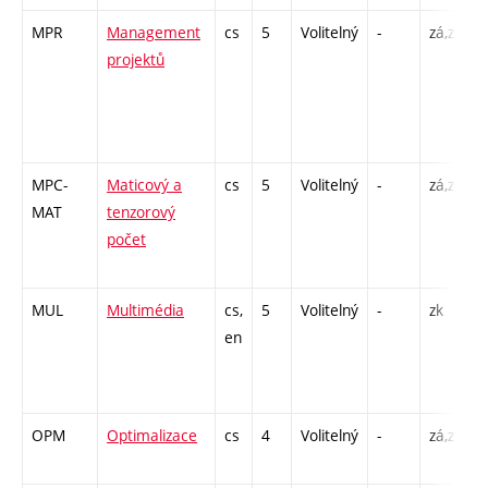
MPR
Management
cs
5
Volitelný
-
zá,zk
P
projektů
4
-
-
MPC-
Maticový a
cs
5
Volitelný
-
zá,zk
P
MAT
tenzorový
C
počet
1
-
MUL
Multimédia
cs,
5
Volitelný
-
zk
P
en
C
/
OPM
Optimalizace
cs
4
Volitelný
-
zá,zk
P
C