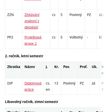
ZZN
Získávání
cs
5
Povinný
PZ
zá,zk
znalostí z
databází
PP2
Projektová
cs
5
Volitelný
-
kl
praxe 2
2. ročník, letní semestr
Zkratka
Název
J.
Kr.
Pov.
Prof.
Uk.
Hod.
rozsa
DIP
Diplomová
cs,
13
Povinný
PZ
zá
PR -
práce
en
169
Libovolný ročník, zimní semestr