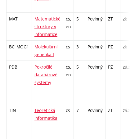
MAT
Matematické
cs,
5
Povinný
ZT
zk
struktury v
en
informatice
BC_MOG1
Molekulární
cs
3
Povinný
PZ
zk
genetika I
PDB
Pokročilé
cs,
5
Povinný
PZ
zá,zk
databázové
en
systémy
TIN
Teoretická
cs
7
Povinný
ZT
zá,zk
informatika