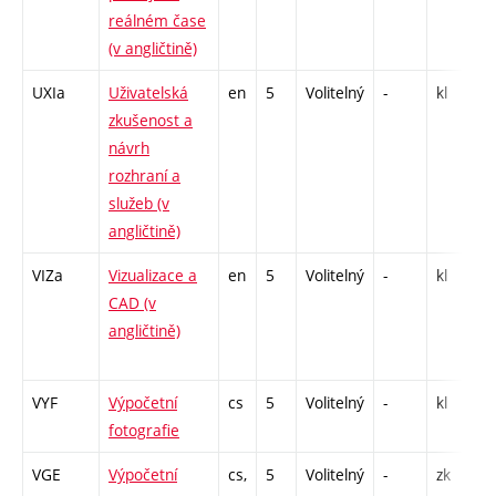
reálném čase
/
(v angličtině)
UXIa
Uživatelská
en
5
Volitelný
-
kl
P
zkušenost a
návrh
1
rozhraní a
-
služeb (v
angličtině)
VIZa
Vizualizace a
en
5
Volitelný
-
kl
P
CAD (v
C
angličtině)
/
VYF
Výpočetní
cs
5
Volitelný
-
kl
P
fotografie
P
VGE
Výpočetní
cs,
5
Volitelný
-
zk
P