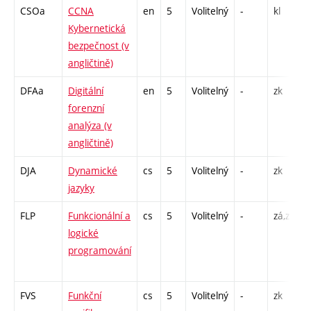
CSOa
CCNA
en
5
Volitelný
-
kl
P
Kybernetická
L
bezpečnost (v
angličtině)
DFAa
Digitální
en
5
Volitelný
-
zk
P
forenzní
L
analýza (v
P
angličtině)
DJA
Dynamické
cs
5
Volitelný
-
zk
P
jazyky
P
FLP
Funkcionální a
cs
5
Volitelný
-
zá,zk
P
logické
C
programování
/
FVS
Funkční
cs
5
Volitelný
-
zk
P