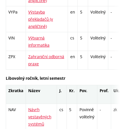
angličtině)
VYPa
Výstavba
en
5
Volitelný
-
zk
překladačů (v
angličtině)
VIN
Výtvarná
cs
5
Volitelný
-
kl
informatika
ZPX
Zahraniční odborná
en
5
Volitelný
-
zá
praxe
Libovolný ročník, letní semestr
Zkratka
Název
J.
Kr.
Pov.
Prof.
Uk.
NAV
Návrh
cs
5
Povinně
-
zk
P
vestavěných
volitelný
L
systémů
P