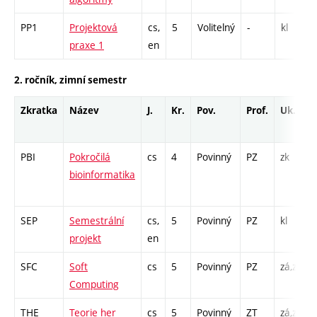
PP1
Projektová
cs,
5
Volitelný
-
kl
praxe 1
en
2. ročník, zimní semestr
Zkratka
Název
J.
Kr.
Pov.
Prof.
Uk.
PBI
Pokročilá
cs
4
Povinný
PZ
zk
bioinformatika
SEP
Semestrální
cs,
5
Povinný
PZ
kl
projekt
en
SFC
Soft
cs
5
Povinný
PZ
zá,zk
Computing
THE
Teorie her
cs
5
Povinný
ZT
zá,zk