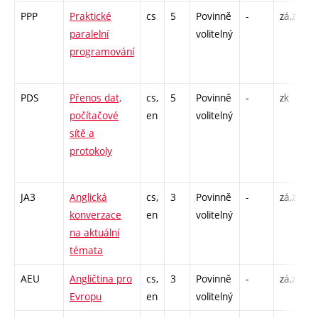
PPP
Praktické
cs
5
Povinně
-
zá,zk
P
paralelní
volitelný
C
programování
/
PDS
Přenos dat,
cs,
5
Povinně
-
zk
P
počítačové
en
volitelný
sítě a
4
protokoly
2
JA3
Anglická
cs,
3
Povinně
-
zá,zk
konverzace
en
volitelný
na aktuální
témata
AEU
Angličtina pro
cs,
3
Povinně
-
zá,zk
Evropu
en
volitelný