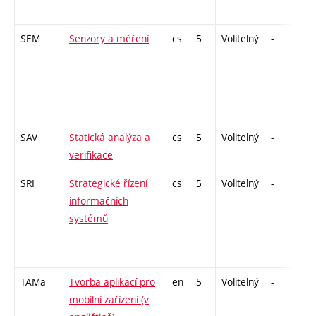
SEM
Senzory a měření
cs
5
Volitelný
-
zá
SAV
Statická analýza a
cs
5
Volitelný
-
zá
verifikace
SRI
Strategické řízení
cs
5
Volitelný
-
zk
informačních
systémů
TAMa
Tvorba aplikací pro
en
5
Volitelný
-
kl
mobilní zařízení (v