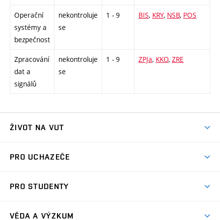
Operační
nekontroluje
1 - 9
BIS
,
KRY
,
NSB
,
POS
systémy a
se
bezpečnost
Zpracování
nekontroluje
1 - 9
ZPJa
,
KKO
,
ZRE
dat a
se
signálů
ŽIVOT NA VUT
Atmosféra VUT
PRO UCHAZEČE
Prostory školy
Proč na VUT
Koleje
PRO STUDENTY
Studijní programy
Stravování
Předměty
Studijní předpisy
Studium a stáže v zahraničí
Stipendia
Dny otevřených dveří
VĚDA A VÝZKUM
Sport na VUT