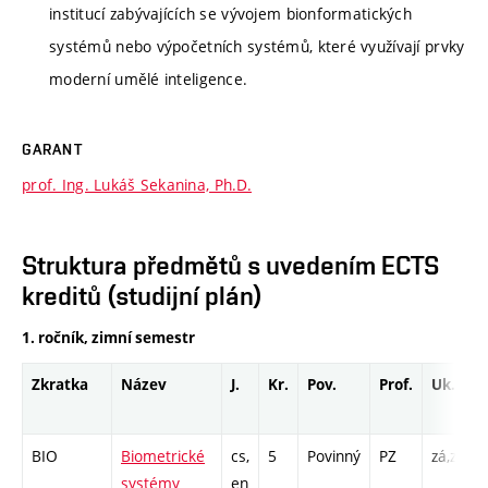
institucí zabývajících se vývojem bionformatických
systémů nebo výpočetních systémů, které využívají prvky
moderní umělé inteligence.
GARANT
prof. Ing. Lukáš Sekanina, Ph.D.
Struktura předmětů s uvedením ECTS
kreditů (studijní plán)
1. ročník, zimní semestr
Zkratka
Název
J.
Kr.
Pov.
Prof.
Uk.
BIO
Biometrické
cs,
5
Povinný
PZ
zá,zk
systémy
en