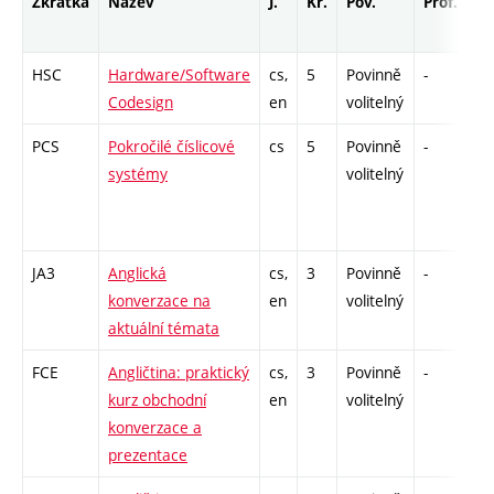
Zkratka
Název
J.
Kr.
Pov.
Prof.
Uk
HSC
Hardware/Software
cs,
5
Povinně
-
zá
Codesign
en
volitelný
PCS
Pokročilé číslicové
cs
5
Povinně
-
zk
systémy
volitelný
JA3
Anglická
cs,
3
Povinně
-
zá
konverzace na
en
volitelný
aktuální témata
FCE
Angličtina: praktický
cs,
3
Povinně
-
zá
kurz obchodní
en
volitelný
konverzace a
prezentace