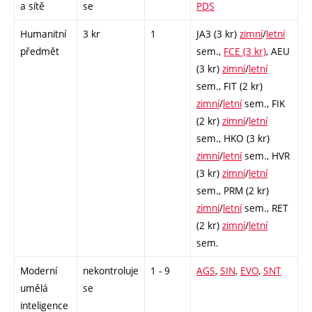
a sítě
se
PDS
Humanitní
3 kr
1
JA3 (3 kr)
zimní
/
letní
předmět
sem.,
FCE (3 kr)
,
AEU
(3 kr)
zimní
/
letní
sem.,
FIT (2 kr)
zimní
/
letní
sem.,
FIK
(2 kr)
zimní
/
letní
sem.,
HKO (3 kr)
zimní
/
letní
sem.,
HVR
(3 kr)
zimní
/
letní
sem.,
PRM (2 kr)
zimní
/
letní
sem.,
RET
(2 kr)
zimní
/
letní
sem.
Moderní
nekontroluje
1 - 9
AGS
,
SIN
,
EVO
,
SNT
umělá
se
inteligence