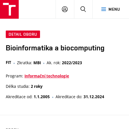
VUT
PŘIHLÁSIT
HLEDAT
MENU
SE
DETAIL OBORU
Bioinformatika a biocomputing
FIT
Zkratka:
Ak. rok:
MBI
2022/2023
Program:
Informační technologie
Délka studia:
2 roky
Akreditace od:
Akreditace do:
1.1.2005
31.12.2024