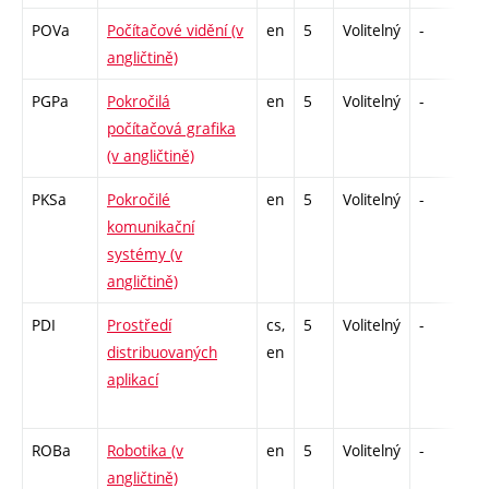
POVa
Počítačové vidění (v
en
5
Volitelný
-
zk
angličtině)
PGPa
Pokročilá
en
5
Volitelný
-
zk
počítačová grafika
(v angličtině)
PKSa
Pokročilé
en
5
Volitelný
-
zá
komunikační
systémy (v
angličtině)
PDI
Prostředí
cs,
5
Volitelný
-
zk
distribuovaných
en
aplikací
ROBa
Robotika (v
en
5
Volitelný
-
zk
angličtině)