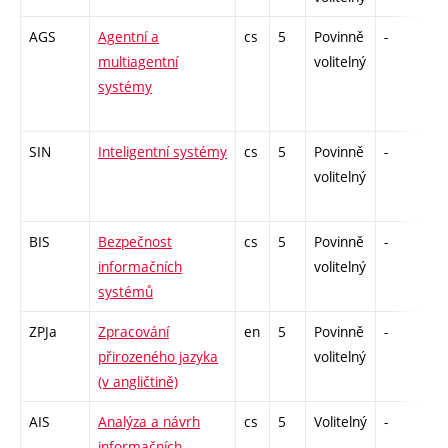
AGS
Agentní a
cs
5
Povinně
-
zk
multiagentní
volitelný
systémy
SIN
Inteligentní systémy
cs
5
Povinně
-
zk
volitelný
BIS
Bezpečnost
cs
5
Povinně
-
zá
informačních
volitelný
systémů
ZPJa
Zpracování
en
5
Povinně
-
zk
přirozeného jazyka
volitelný
(v angličtině)
AIS
Analýza a návrh
cs
5
Volitelný
-
zá
informačních