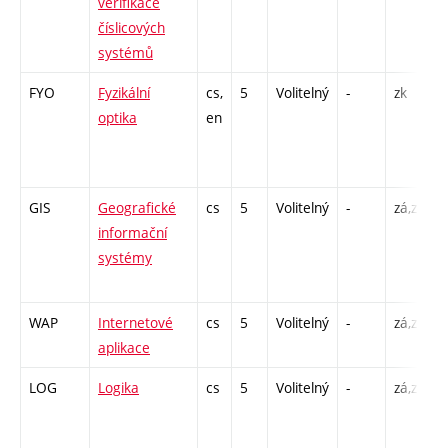
verifikace
L
číslicových
P
systémů
FYO
Fyzikální
cs,
5
Volitelný
-
zk
P
optika
en
1
-
GIS
Geografické
cs
5
Volitelný
-
zá,zk
P
informační
C
systémy
/
WAP
Internetové
cs
5
Volitelný
-
zá,zk
P
aplikace
P
LOG
Logika
cs
5
Volitelný
-
zá,zk
P