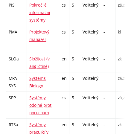
PIS
Pokročilé
cs
5
Volitelný
-
zá,zk
P
informační
P
systémy
PMA
Projektový
cs
5
Volitelný
-
kl
P
manažer
SLOa
Složitost (v
en
5
Volitelný
-
zk
P
angličtině)
P
MPA-
Systems
en
5
Volitelný
-
zá,zk
P
SYS
Biology
C
SPP
Systémy
cs
5
Volitelný
-
zá,zk
P
odolné proti
P
poruchám
RTSa
Systémy
en
5
Volitelný
-
zk
P
pracující v
C