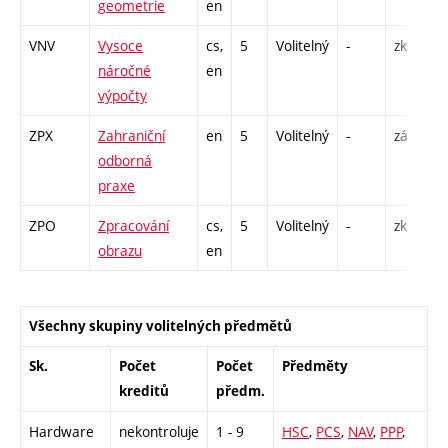
geometrie
en
P
VNV
Vysoce
cs,
5
Volitelný
-
zk
P
náročné
en
C
výpočty
ZPX
Zahraniční
en
5
Volitelný
-
zá
P
odborná
praxe
ZPO
Zpracování
cs,
5
Volitelný
-
zk
P
obrazu
en
P
Všechny skupiny volitelných předmětů
Sk.
Počet
Počet
Předměty
kreditů
předm.
Hardware
nekontroluje
1 - 9
HSC
,
PCS
,
NAV
,
PPP
,