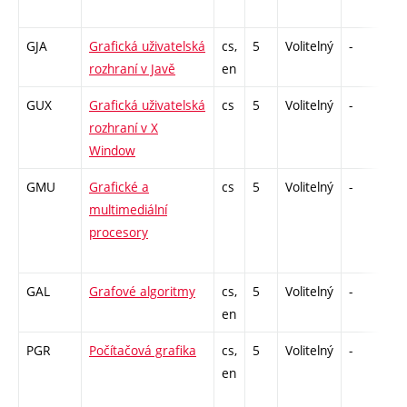
GJA
Grafická uživatelská
cs,
5
Volitelný
-
zá
rozhraní v Javě
en
GUX
Grafická uživatelská
cs
5
Volitelný
-
zk
rozhraní v X
Window
GMU
Grafické a
cs
5
Volitelný
-
zá
multimediální
procesory
GAL
Grafové algoritmy
cs,
5
Volitelný
-
zk
en
PGR
Počítačová grafika
cs,
5
Volitelný
-
zk
en