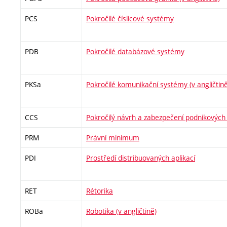
PCS
Pokročilé číslicové systémy
PDB
Pokročilé databázové systémy
PKSa
Pokročilé komunikační systémy (v angličtině
CCS
Pokročilý návrh a zabezpečení podnikových s
PRM
Právní minimum
PDI
Prostředí distribuovaných aplikací
RET
Rétorika
ROBa
Robotika (v angličtině)