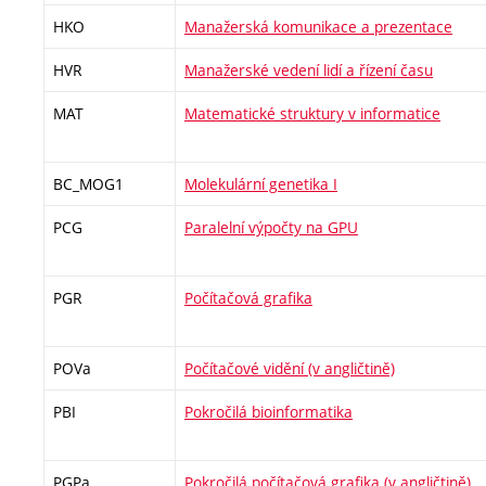
HKO
Manažerská komunikace a prezentace
HVR
Manažerské vedení lidí a řízení času
MAT
Matematické struktury v informatice
BC_MOG1
Molekulární genetika I
PCG
Paralelní výpočty na GPU
PGR
Počítačová grafika
POVa
Počítačové vidění (v angličtině)
PBI
Pokročilá bioinformatika
PGPa
Pokročilá počítačová grafika (v angličtině)