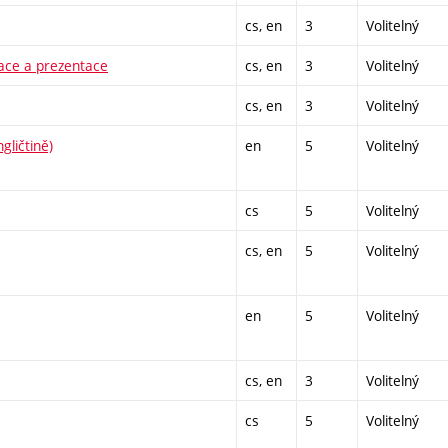
cs, en
3
Volitelný
zace a prezentace
cs, en
3
Volitelný
cs, en
3
Volitelný
gličtině)
en
5
Volitelný
cs
5
Volitelný
cs, en
5
Volitelný
en
5
Volitelný
cs, en
3
Volitelný
cs
5
Volitelný