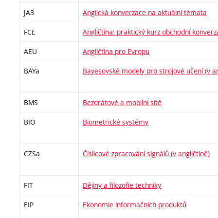
JA3
Anglická konverzace na aktuální témata
FCE
Angličtina: praktický kurz obchodní konver
AEU
Angličtina pro Evropu
BAYa
Bayesovské modely pro strojové učení (v an
BMS
Bezdrátové a mobilní sítě
BIO
Biometrické systémy
CZSa
Číslicové zpracování signálů (v angličtině)
FIT
Dějiny a filozofie techniky
EIP
Ekonomie informačních produktů