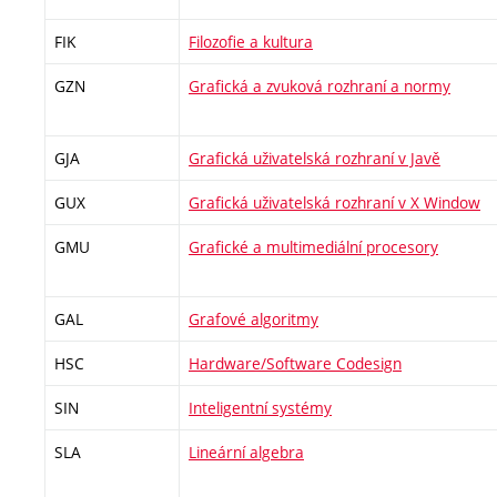
FIK
Filozofie a kultura
GZN
Grafická a zvuková rozhraní a normy
GJA
Grafická uživatelská rozhraní v Javě
GUX
Grafická uživatelská rozhraní v X Window
GMU
Grafické a multimediální procesory
GAL
Grafové algoritmy
HSC
Hardware/Software Codesign
SIN
Inteligentní systémy
SLA
Lineární algebra