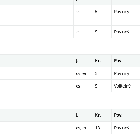
cs
5
Povinný
cs
5
Povinný
J.
Kr.
Pov.
cs, en
5
Povinný
cs
5
Volitelný
J.
Kr.
Pov.
cs, en
13
Povinný