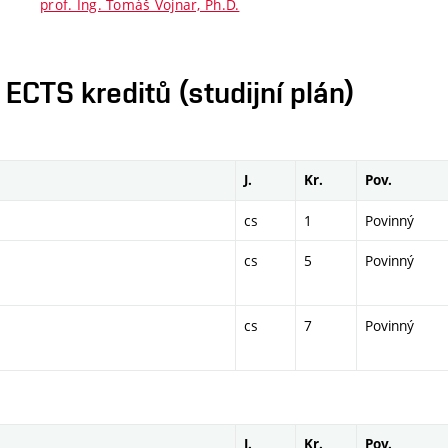
prof. Ing. Tomáš Vojnar, Ph.D.
CTS kreditů (studijní plán)
J.
Kr.
Pov.
cs
1
Povinný
cs
5
Povinný
cs
7
Povinný
J.
Kr.
Pov.