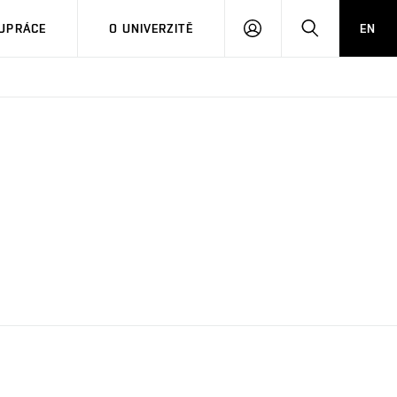
PŘIHLÁSIT
HLEDAT
UPRÁCE
O UNIVERZITĚ
EN
SE