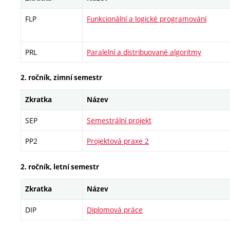
FLP
Funkcionální a logické programování
PRL
Paralelní a distribuované algoritmy
2. ročník, zimní semestr
Zkratka
Název
SEP
Semestrální projekt
PP2
Projektová praxe 2
2. ročník, letní semestr
Zkratka
Název
DIP
Diplomová práce