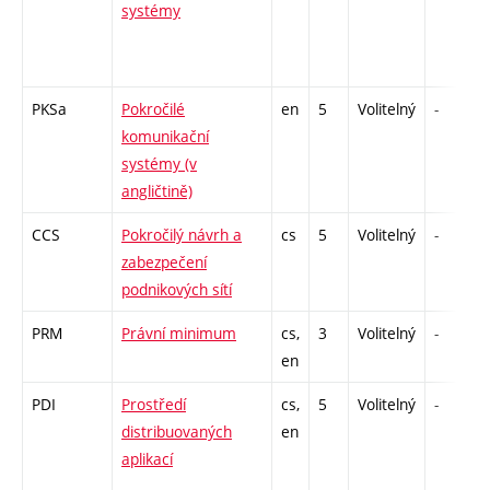
systémy
PKSa
Pokročilé
en
5
Volitelný
-
komunikační
systémy (v
angličtině)
CCS
Pokročilý návrh a
cs
5
Volitelný
-
zabezpečení
podnikových sítí
PRM
Právní minimum
cs,
3
Volitelný
-
en
PDI
Prostředí
cs,
5
Volitelný
-
distribuovaných
en
aplikací