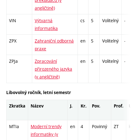
překladačů (v
angličtině)
VIN
Výtvarná
cs
5
Volitelný
-
informatika
ZPX
Zahraniční odborná
en
5
Volitelný
-
praxe
ZPJa
Zpracování
en
5
Volitelný
-
přirozeného jazyka
(v angličtině)
Libovolný ročník, letní semestr
Zkratka
Název
J.
Kr.
Pov.
Prof.
Uk.
MTIa
Moderní trendy
en
4
Povinný
ZT
kl
informatiky (v