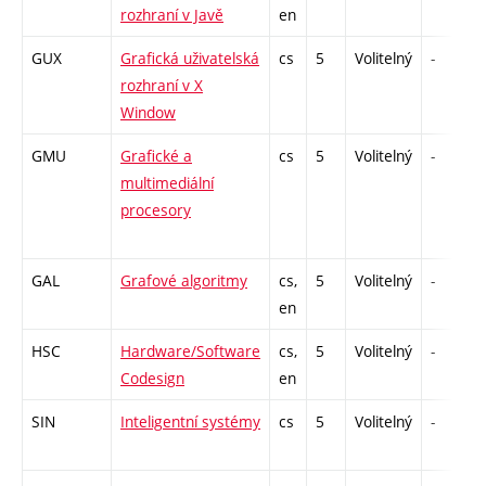
rozhraní v Javě
en
GUX
Grafická uživatelská
cs
5
Volitelný
-
rozhraní v X
Window
GMU
Grafické a
cs
5
Volitelný
-
multimediální
procesory
GAL
Grafové algoritmy
cs,
5
Volitelný
-
en
HSC
Hardware/Software
cs,
5
Volitelný
-
Codesign
en
SIN
Inteligentní systémy
cs
5
Volitelný
-