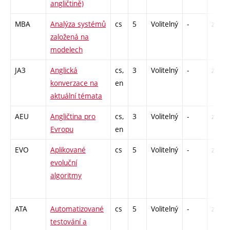
angličtině)
MBA
Analýza systémů
cs
5
Volitelný
-
zk
založená na
modelech
JA3
Anglická
cs,
3
Volitelný
-
zá,zk
konverzace na
en
aktuální témata
AEU
Angličtina pro
cs,
3
Volitelný
-
zá,zk
Evropu
en
EVO
Aplikované
cs
5
Volitelný
-
zk
evoluční
algoritmy
ATA
Automatizované
cs
5
Volitelný
-
zk
testování a