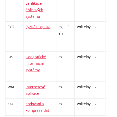
verifikace
číslicových
systémů
FYO
Fyzikální optika
cs,
5
Volitelný
-
zk
en
GIS
Geografické
cs
5
Volitelný
-
zá,zk
informační
systémy
WAP
Internetové
cs
5
Volitelný
-
zá,zk
aplikace
KKO
Kódování a
cs
5
Volitelný
-
zá,zk
komprese dat