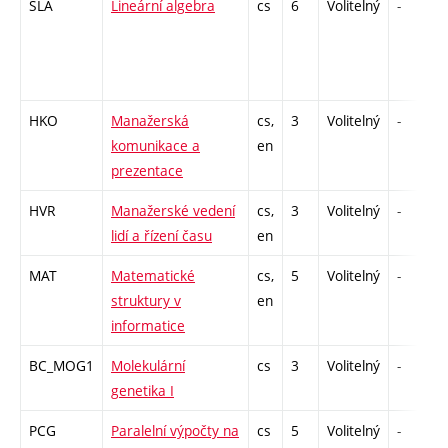
SLA
Lineární algebra
cs
6
Volitelný
-
HKO
Manažerská
cs,
3
Volitelný
-
komunikace a
en
prezentace
HVR
Manažerské vedení
cs,
3
Volitelný
-
lidí a řízení času
en
MAT
Matematické
cs,
5
Volitelný
-
struktury v
en
informatice
BC_MOG1
Molekulární
cs
3
Volitelný
-
genetika I
PCG
Paralelní výpočty na
cs
5
Volitelný
-