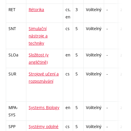
RET
Rétorika
cs,
3
Volitelný
-
zá
en
SNT
Simulační
cs
5
Volitelný
-
zá,zk
nástroje a
techniky
SLOa
Složitost (v
en
5
Volitelný
-
zk
angličtině)
SUR
Strojové učení a
cs
5
Volitelný
-
zk
rozpoznávání
MPA-
Systems Biology
en
5
Volitelný
-
zá,zk
SYS
SPP
Systémy odolné
cs
5
Volitelný
-
zá,zk