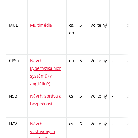
MUL
Multimédia
cs,
5
Volitelný
-
zk
en
CPSa
Návrh
en
5
Volitelný
-
zk
kyberfyzikálních
systémů (v
angličtině)
NSB
Návrh, správa a
cs
5
Volitelný
-
zá,zk
bezpečnost
NAV
Návrh
cs
5
Volitelný
-
zk
vestavěných