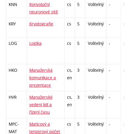
KNN
Konvoluční
cs
5
Volitelný
-
kl
neuronové sítě
KRY
Kryptografie
cs
5
Volitelný
-
zá,zk
LOG
Logika
cs
5
Volitelný
-
zá,zk
HKO
Manažerská
cs,
3
Volitelný
-
zá
komunikace a
en
prezentace
HVR
Manažerské
cs,
3
Volitelný
-
zá
vedení lidí a
en
řízení času
MPC-
Maticový a
cs
5
Volitelný
-
zá,zk
MAT
tenzorový počet