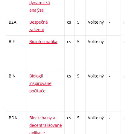
dynamická
analýza
BZA
Bezpečná
cs
5
Volitelný
-
zk
zařízení
BIF
Bioinformatika
cs
5
Volitelný
-
zk
BIN
Biologií
cs
5
Volitelný
-
zk
inspirované
počítače
BDA
Blockchainy a
cs
5
Volitelný
-
zá,zk
decentralizované
aplikace