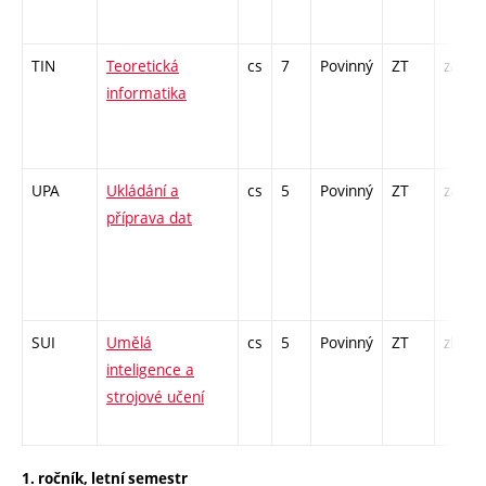
TIN
Teoretická
cs
7
Povinný
ZT
zá,zk
informatika
UPA
Ukládání a
cs
5
Povinný
ZT
zá,zk
příprava dat
SUI
Umělá
cs
5
Povinný
ZT
zk
inteligence a
strojové učení
1. ročník, letní semestr