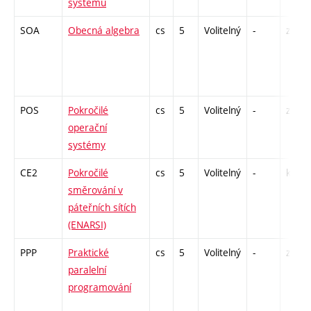
systémů
SOA
Obecná algebra
cs
5
Volitelný
-
zá,zk
POS
Pokročilé
cs
5
Volitelný
-
zk
operační
systémy
CE2
Pokročilé
cs
5
Volitelný
-
kl
směrování v
páteřních sítích
(ENARSI)
PPP
Praktické
cs
5
Volitelný
-
zá,zk
paralelní
programování