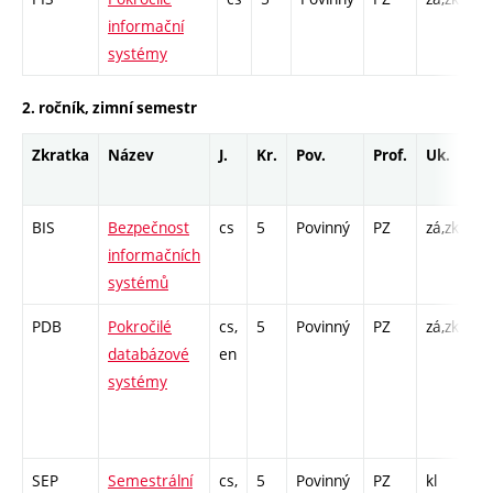
informační
PR
systémy
2. ročník, zimní semestr
Zkratka
Název
J.
Kr.
Pov.
Prof.
Uk.
H
r
BIS
Bezpečnost
cs
5
Povinný
PZ
zá,zk
P 
informačních
PR
systémů
PDB
Pokročilé
cs,
5
Povinný
PZ
zá,zk
P 
databázové
en
C
systémy
6 
- 
- 
SEP
Semestrální
cs,
5
Povinný
PZ
kl
PR