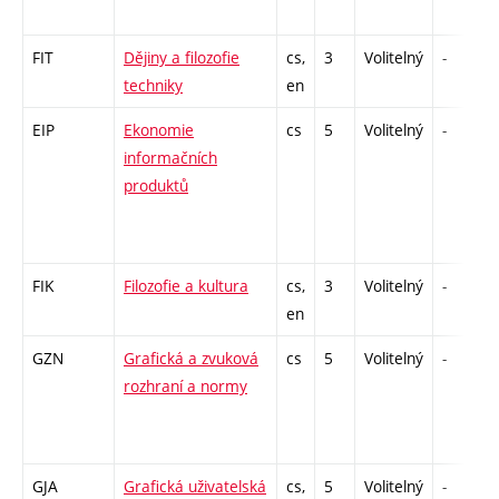
FIT
Dějiny a filozofie
cs,
3
Volitelný
-
techniky
en
EIP
Ekonomie
cs
5
Volitelný
-
informačních
produktů
FIK
Filozofie a kultura
cs,
3
Volitelný
-
en
GZN
Grafická a zvuková
cs
5
Volitelný
-
rozhraní a normy
GJA
Grafická uživatelská
cs,
5
Volitelný
-