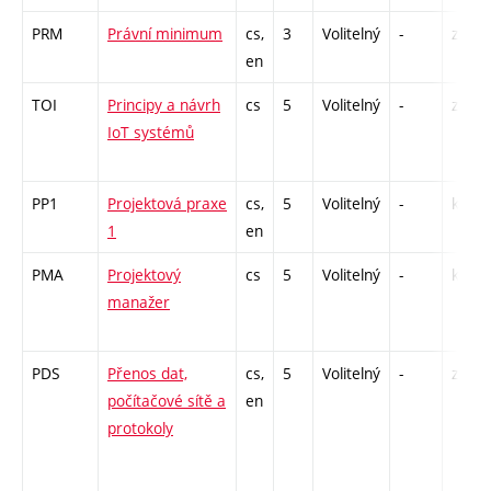
PRM
Právní minimum
cs,
3
Volitelný
-
zá
en
TOI
Principy a návrh
cs
5
Volitelný
-
zá,zk
IoT systémů
PP1
Projektová praxe
cs,
5
Volitelný
-
kl
1
en
PMA
Projektový
cs
5
Volitelný
-
kl
manažer
PDS
Přenos dat,
cs,
5
Volitelný
-
zk
počítačové sítě a
en
protokoly