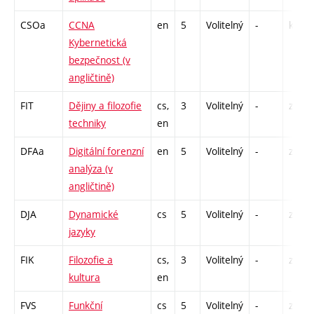
CSOa
CCNA
en
5
Volitelný
-
kl
Kybernetická
bezpečnost (v
angličtině)
FIT
Dějiny a filozofie
cs,
3
Volitelný
-
zá
techniky
en
DFAa
Digitální forenzní
en
5
Volitelný
-
zk
analýza (v
angličtině)
DJA
Dynamické
cs
5
Volitelný
-
zk
jazyky
FIK
Filozofie a
cs,
3
Volitelný
-
zá
kultura
en
FVS
Funkční
cs
5
Volitelný
-
zk