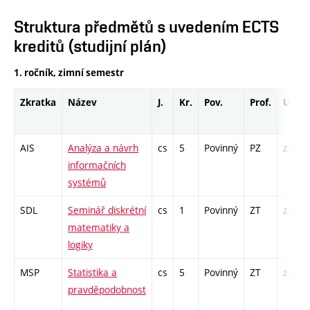
Struktura předmětů s uvedením ECTS
kreditů (studijní plán)
1. ročník, zimní semestr
Zkratka
Název
J.
Kr.
Pov.
Prof.
Uk.
AIS
Analýza a návrh
cs
5
Povinný
PZ
zá,zk
informačních
systémů
SDL
Seminář diskrétní
cs
1
Povinný
ZT
zá
matematiky a
logiky
MSP
Statistika a
cs
5
Povinný
ZT
zá,zk
pravděpodobnost