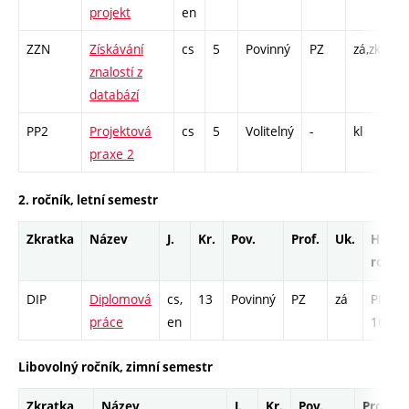
projekt
en
ZZN
Získávání
cs
5
Povinný
PZ
zá,zk
P 
znalostí z
PR
databází
PP2
Projektová
cs
5
Volitelný
-
kl
PR
praxe 2
2. ročník, letní semestr
Zkratka
Název
J.
Kr.
Pov.
Prof.
Uk.
Hod.
rozsa
DIP
Diplomová
cs,
13
Povinný
PZ
zá
PR -
práce
en
169
Libovolný ročník, zimní semestr
Zkratka
Název
J.
Kr.
Pov.
Prof.