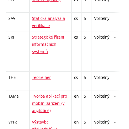
SAV
Statická analýza a
cs
5
Volitelný
-
verifikace
SRI
Strategické řízení
cs
5
Volitelný
-
informačních
systémů
THE
Teorie her
cs
5
Volitelný
-
TAMa
Tvorba aplikací pro
en
5
Volitelný
-
mobilní zařízení (v
angličtině)
VYPa
Výstavba
en
5
Volitelný
-