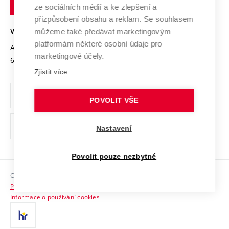
technické
Podnikavá univerzita / ContriBUTe
Mezinárodní dohody
ze sociálních médií a ke zlepšení a
Open Science
v
Bezpečná univerzita
přizpůsobení obsahu a reklam. Se souhlasem
Univerzitní sítě
Brně
Projekty
můžeme také předávat marketingovým
VYSOKÉ UČENÍ TECHNICKÉ V BRNĚ
Vyznamenání
platformám některé osobní údaje pro
Projekty ze strukturálních fondů
Antonínská 548/1
www.vut.cz
marketingové účely.
Organizační struktura
602 00 Brno
vut@vutbr.cz
Specifický výzkum
Zjistit více
Úřední deska
Ochrana osobních údajů
POVOLIT VŠE
(externí
Pracovní příležitosti
Nastavení
odkaz)
Podpora a rozvoj zaměstnanců a studujících
Povolit pouze nezbytné
Rovné příležitosti
Copyright © 2026 VUT
Sociální bezpečí
Prohlášení o přístupnosti
HR Award
Informace o používání cookies
Kontakty