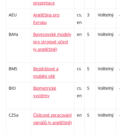
prezentace
AEU
Angličtina pro
cs,
3
Volitelný
-
Evropu
en
BAYa
Bayesovské modely
en
5
Volitelný
-
pro strojové učení
(v angličtině)
BMS
Bezdrátové a
cs
5
Volitelný
-
mobilní sítě
BIO
Biometrické
cs,
5
Volitelný
-
systémy
en
CZSa
Číslicové zpracování
en
5
Volitelný
-
signálů (v angličtině)