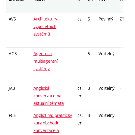
AVS
Architektury
cs
5
Povinný
ZT
výpočetních
systémů
AGS
Agentní a
cs
5
Volitelný
-
multiagentní
systémy
JA3
Anglická
cs,
3
Volitelný
-
konverzace na
en
aktuální témata
FCE
Angličtina: praktický
cs,
3
Volitelný
-
kurz obchodní
en
konverzace a