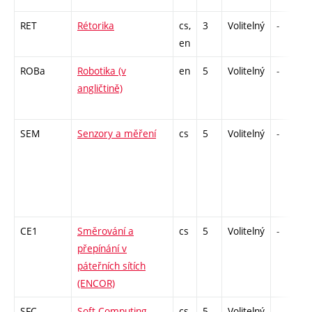
RET
Rétorika
cs,
3
Volitelný
-
en
ROBa
Robotika (v
en
5
Volitelný
-
angličtině)
SEM
Senzory a měření
cs
5
Volitelný
-
CE1
Směrování a
cs
5
Volitelný
-
přepínání v
páteřních sítích
(ENCOR)
SFC
Soft Computing
cs
5
Volitelný
-