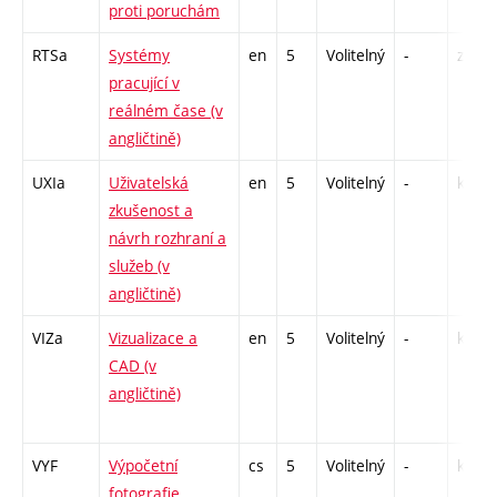
proti poruchám
RTSa
Systémy
en
5
Volitelný
-
zk
pracující v
reálném čase (v
angličtině)
UXIa
Uživatelská
en
5
Volitelný
-
kl
zkušenost a
návrh rozhraní a
služeb (v
angličtině)
VIZa
Vizualizace a
en
5
Volitelný
-
kl
CAD (v
angličtině)
VYF
Výpočetní
cs
5
Volitelný
-
kl
fotografie