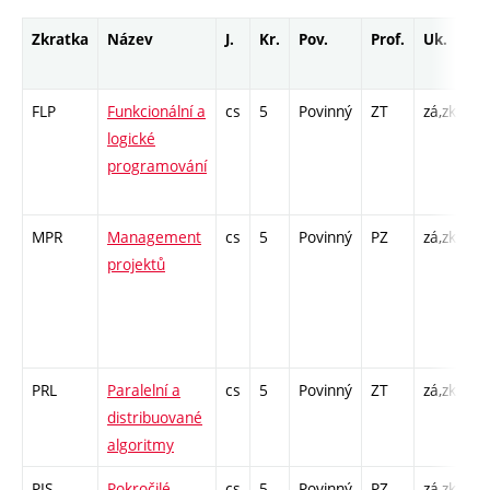
Zkratka
Název
J.
Kr.
Pov.
Prof.
Uk.
H
r
FLP
Funkcionální a
cs
5
Povinný
ZT
zá,zk
P 
logické
Cp
programování
/ 
1
MPR
Management
cs
5
Povinný
PZ
zá,zk
P 
projektů
C
4 
- 
- 
PRL
Paralelní a
cs
5
Povinný
ZT
zá,zk
P 
distribuované
PR
algoritmy
PIS
Pokročilé
cs
5
Povinný
PZ
zá,zk
P 