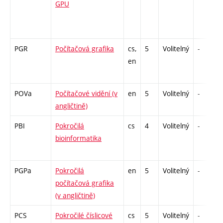
GPU
PGR
Počítačová grafika
cs,
5
Volitelný
-
en
POVa
Počítačové vidění (v
en
5
Volitelný
-
angličtině)
PBI
Pokročilá
cs
4
Volitelný
-
bioinformatika
PGPa
Pokročilá
en
5
Volitelný
-
počítačová grafika
(v angličtině)
PCS
Pokročilé číslicové
cs
5
Volitelný
-