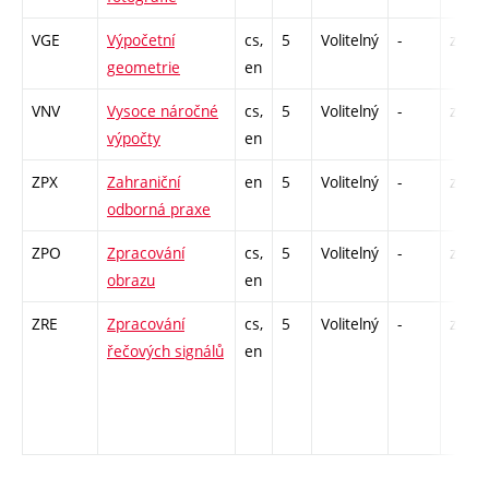
VGE
Výpočetní
cs,
5
Volitelný
-
zk
geometrie
en
VNV
Vysoce náročné
cs,
5
Volitelný
-
zk
výpočty
en
ZPX
Zahraniční
en
5
Volitelný
-
zá
odborná praxe
ZPO
Zpracování
cs,
5
Volitelný
-
zk
obrazu
en
ZRE
Zpracování
cs,
5
Volitelný
-
zk
řečových signálů
en