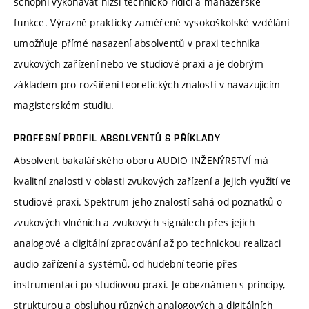
schopni vykonávat nižší technicko-řídicí a manažerské
funkce. Výrazně prakticky zaměřené vysokoškolské vzdělání
umožňuje přímé nasazení absolventů v praxi technika
zvukových zařízení nebo ve studiové praxi a je dobrým
základem pro rozšíření teoretických znalostí v navazujícím
magisterském studiu.
PROFESNÍ PROFIL ABSOLVENTŮ S PŘÍKLADY
Absolvent bakalářského oboru AUDIO INŽENÝRSTVÍ má
kvalitní znalosti v oblasti zvukových zařízení a jejich využití ve
studiové praxi. Spektrum jeho znalostí sahá od poznatků o
zvukových vlněních a zvukových signálech přes jejich
analogové a digitální zpracování až po technickou realizaci
audio zařízení a systémů, od hudební teorie přes
instrumentaci po studiovou praxi. Je obeznámen s principy,
strukturou a obsluhou různých analogových a digitálních