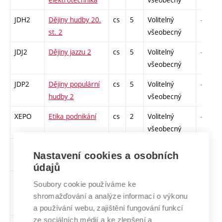
JDH2
Dějiny hudby 20.
cs
5
Volitelný
-
st. 2
všeobecný
JDJ2
Dějiny jazzu 2
cs
5
Volitelný
-
všeobecný
JDP2
Dějiny populární
cs
5
Volitelný
-
hudby 2
všeobecný
XEPO
Etika podnikání
cs
2
Volitelný
-
všeobecný
BFSL
Finanční služby
cs
2
Volitelný
-
Nastavení cookies a osobních
všeobecný
údajů
XKPT
Kultura projevu a
cs
5
Volitelný
-
Soubory cookie používáme ke
tvorba textů
všeobecný
shromažďování a analýze informací o výkonu
a používání webu, zajištění fungování funkcí
ze sociálních médií a ke zlepšení a