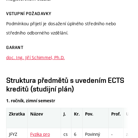
VSTUPNÍ POŽADAVKY
Podmínkou přijetí je dosažení úplného středního nebo
středního odborného vzdělání.
GARANT
doc. Ing. Jiří Schimmel, Ph.D.
Struktura předmětů s uvedením ECTS
kreditů (studijní plán)
1. ročník, zimní semestr
Zkratka
Název
J.
Kr.
Pov.
Prof.
Uk.
JFYZ
Fyzika pro
cs
6
Povinný
-
zá,zk