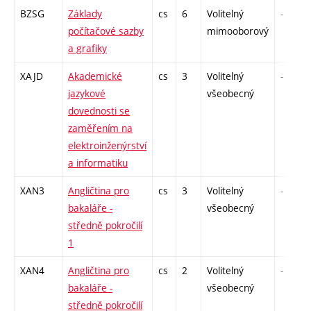
BZSG
Základy
cs
6
Volitelný
-
počítačové sazby
mimooborový
a grafiky
XAJD
Akademické
cs
3
Volitelný
-
jazykové
všeobecný
dovednosti se
zaměřením na
elektroinženýrství
a informatiku
XAN3
Angličtina pro
cs
3
Volitelný
-
bakaláře -
všeobecný
středně pokročilí
1
XAN4
Angličtina pro
cs
2
Volitelný
-
bakaláře -
všeobecný
středně pokročilí