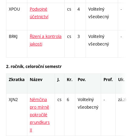
XPOU
Podvojné
cs
4
Volitelný
-
účetnictví
všeobecný
BRKJ
Řízení a kontrola
cs
3
Volitelný
-
jakosti
všeobecný
2. ročník, celoroční semestr
Zkratka
Název
J.
Kr.
Pov.
Prof.
Uk.
H
r
XJN2
Němčina
cs
6
Volitelný
-
zá,zk
Cj
pro mírně
všeobecný
pokročilé
grundkurs
II