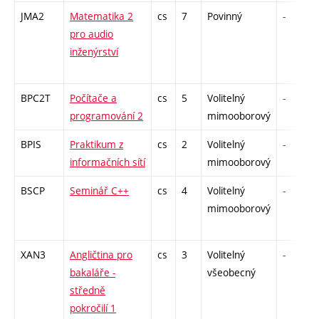
JMA2
Matematika 2
cs
7
Povinný
-
pro audio
inženýrství
BPC2T
Počítače a
cs
5
Volitelný
-
programování 2
mimooborový
BPIS
Praktikum z
cs
2
Volitelný
-
informačních sítí
mimooborový
BSCP
Seminář C++
cs
4
Volitelný
-
mimooborový
XAN3
Angličtina pro
cs
3
Volitelný
-
bakaláře -
všeobecný
středně
pokročilí 1