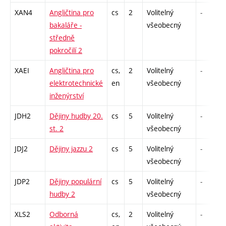
XAN4
Angličtina pro
cs
2
Volitelný
-
bakaláře -
všeobecný
středně
pokročilí 2
XAEI
Angličtina pro
cs,
2
Volitelný
-
elektrotechnické
en
všeobecný
inženýrství
JDH2
Dějiny hudby 20.
cs
5
Volitelný
-
st. 2
všeobecný
JDJ2
Dějiny jazzu 2
cs
5
Volitelný
-
všeobecný
JDP2
Dějiny populární
cs
5
Volitelný
-
hudby 2
všeobecný
XLS2
Odborná
cs,
2
Volitelný
-