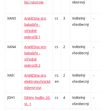
bicí nástroje
oborový
XAN3
Angličtina pro
cs
3
Volitelný
-
zk
bakaláře -
všeobecný
středně
pokročilí 1
XAN4
Angličtina pro
cs
2
Volitelný
-
zk
bakaláře -
všeobecný
středně
pokročilí 2
XAEI
Angličtina pro
cs,
2
Volitelný
-
zk
elektrotechnické
en
všeobecný
inženýrství
JDH1
Dějiny hudby 20.
cs
4
Volitelný
-
zá
st. 1
všeobecný