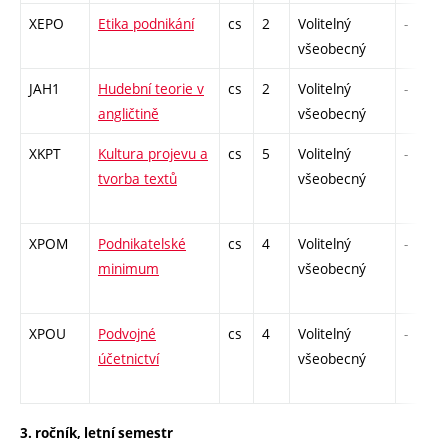
XEPO
Etika podnikání
cs
2
Volitelný
-
všeobecný
JAH1
Hudební teorie v
cs
2
Volitelný
-
angličtině
všeobecný
XKPT
Kultura projevu a
cs
5
Volitelný
-
tvorba textů
všeobecný
XPOM
Podnikatelské
cs
4
Volitelný
-
minimum
všeobecný
XPOU
Podvojné
cs
4
Volitelný
-
účetnictví
všeobecný
3. ročník, letní semestr