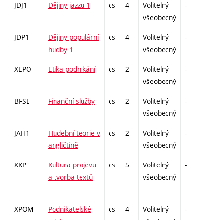
JDJ1
Dějiny jazzu 1
cs
4
Volitelný
-
zá
všeobecný
JDP1
Dějiny populární
cs
4
Volitelný
-
zá
hudby 1
všeobecný
XEPO
Etika podnikání
cs
2
Volitelný
-
zá
všeobecný
BFSL
Finanční služby
cs
2
Volitelný
-
zá
všeobecný
JAH1
Hudební teorie v
cs
2
Volitelný
-
zá
angličtině
všeobecný
XKPT
Kultura projevu
cs
5
Volitelný
-
zá
a tvorba textů
všeobecný
XPOM
Podnikatelské
cs
4
Volitelný
-
zá