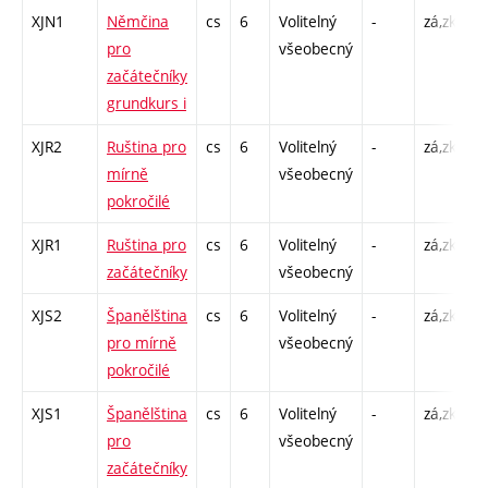
XJN1
Němčina
cs
6
Volitelný
-
zá,zk
Cj
pro
všeobecný
začátečníky
grundkurs i
XJR2
Ruština pro
cs
6
Volitelný
-
zá,zk
Cj
mírně
všeobecný
pokročilé
XJR1
Ruština pro
cs
6
Volitelný
-
zá,zk
Cj
začátečníky
všeobecný
XJS2
Španělština
cs
6
Volitelný
-
zá,zk
Cj
pro mírně
všeobecný
pokročilé
XJS1
Španělština
cs
6
Volitelný
-
zá,zk
Cj
pro
všeobecný
začátečníky