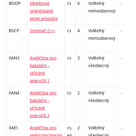
BOOP
Objektově
cs
6
Volitelný
-
orientované
mimooborový
programování
BSCP
Seminář C++
cs
4
Volitelný
-
mimooborový
XAN3
Angličtina pro
cs
3
Volitelný
-
bakaláře -
všeobecný
středně
pokročilí 1
XAN4
Angličtina pro
cs
2
Volitelný
-
bakaláře -
všeobecný
středně
pokročilí 2
XAEI
Angličtina pro
cs,
2
Volitelný
-
elektrotechnické
en
všeobecný