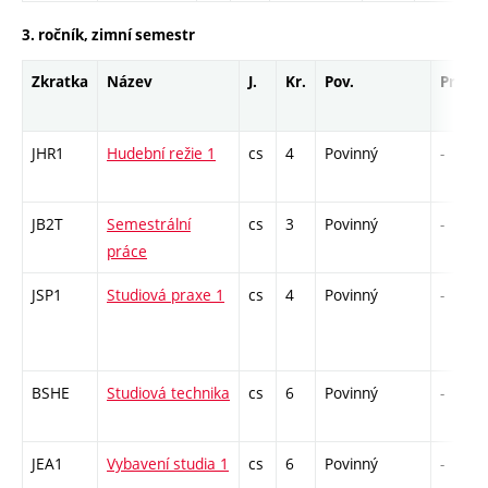
3. ročník, zimní semestr
Zkratka
Název
J.
Kr.
Pov.
Prof.
JHR1
Hudební režie 1
cs
4
Povinný
-
JB2T
Semestrální
cs
3
Povinný
-
práce
JSP1
Studiová praxe 1
cs
4
Povinný
-
BSHE
Studiová technika
cs
6
Povinný
-
JEA1
Vybavení studia 1
cs
6
Povinný
-