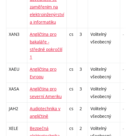
zaměřením na
elektroinženýrství
a informatiku
XAN3
Angličtina pro
cs
3
Volitelný
-
bakaláře -
všeobecný
středně pokročilí
1
XAEU
Angličtina pro
cs
3
Volitelný
-
Evropu
všeobecný
XASA
Angličtina pro
cs
3
Volitelný
-
severní Ameriku
všeobecný
JAH2
Audiotechnika v
cs
2
Volitelný
-
angličtině
všeobecný
XELE
Bezpečná
cs
2
Volitelný
-
elektrotechnika
všeobecný