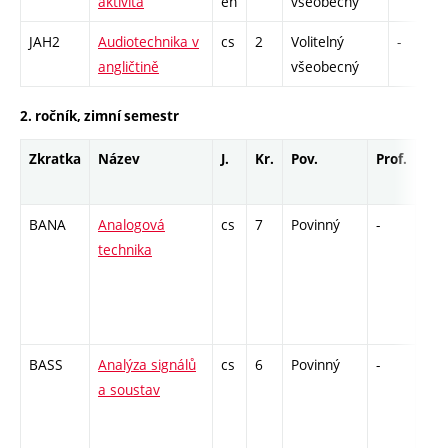
aktivita
en
všeobecný
JAH2
Audiotechnika v
cs
2
Volitelný
-
angličtině
všeobecný
2. ročník, zimní semestr
Zkratka
Název
J.
Kr.
Pov.
Prof.
Uk.
BANA
Analogová
cs
7
Povinný
-
zá,z
technika
BASS
Analýza signálů
cs
6
Povinný
-
zá,z
a soustav