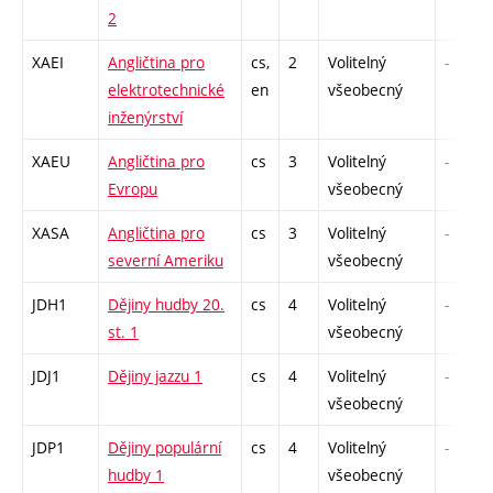
2
XAEI
Angličtina pro
cs,
2
Volitelný
-
elektrotechnické
en
všeobecný
inženýrství
XAEU
Angličtina pro
cs
3
Volitelný
-
Evropu
všeobecný
XASA
Angličtina pro
cs
3
Volitelný
-
severní Ameriku
všeobecný
JDH1
Dějiny hudby 20.
cs
4
Volitelný
-
st. 1
všeobecný
JDJ1
Dějiny jazzu 1
cs
4
Volitelný
-
všeobecný
JDP1
Dějiny populární
cs
4
Volitelný
-
hudby 1
všeobecný