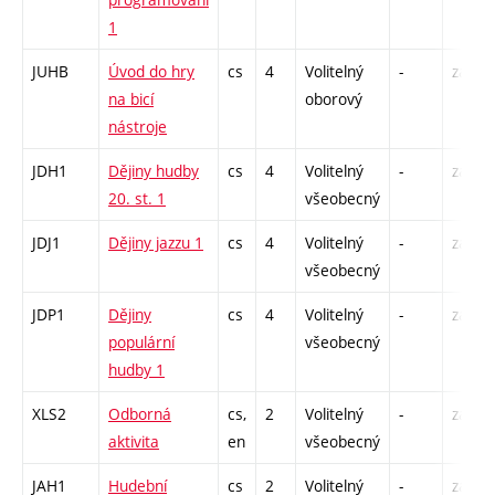
1
JUHB
Úvod do hry
cs
4
Volitelný
-
zá
na bicí
oborový
nástroje
JDH1
Dějiny hudby
cs
4
Volitelný
-
zá
20. st. 1
všeobecný
JDJ1
Dějiny jazzu 1
cs
4
Volitelný
-
zá
všeobecný
JDP1
Dějiny
cs
4
Volitelný
-
zá
populární
všeobecný
hudby 1
XLS2
Odborná
cs,
2
Volitelný
-
zá
aktivita
en
všeobecný
JAH1
Hudební
cs
2
Volitelný
-
zá