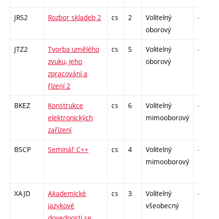
JRS2
Rozbor skladeb 2
cs
2
Volitelný
-
oborový
JTZ2
Tvorba umělého
cs
5
Volitelný
-
zvuku, jeho
oborový
zpracování a
řízení 2
BKEZ
Konstrukce
cs
6
Volitelný
-
elektronických
mimooborový
zařízení
BSCP
Seminář C++
cs
4
Volitelný
-
mimooborový
XAJD
Akademické
cs
3
Volitelný
-
jazykové
všeobecný
dovednosti se