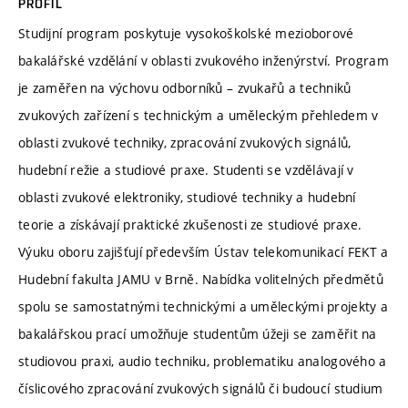
PROFIL
Studijní program poskytuje vysokoškolské mezioborové
bakalářské vzdělání v oblasti zvukového inženýrství. Program
je zaměřen na výchovu odborníků – zvukařů a techniků
zvukových zařízení s technickým a uměleckým přehledem v
oblasti zvukové techniky, zpracování zvukových signálů,
hudební režie a studiové praxe. Studenti se vzdělávají v
oblasti zvukové elektroniky, studiové techniky a hudební
teorie a získávají praktické zkušenosti ze studiové praxe.
Výuku oboru zajišťují především Ústav telekomunikací FEKT a
Hudební fakulta JAMU v Brně. Nabídka volitelných předmětů
spolu se samostatnými technickými a uměleckými projekty a
bakalářskou prací umožňuje studentům úžeji se zaměřit na
studiovou praxi, audio techniku, problematiku analogového a
číslicového zpracování zvukových signálů či budoucí studium