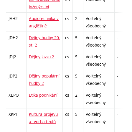
inženýrství
JAH2
Audiotechnika v
cs
2
Volitelný
-
angličtině
všeobecný
JDH2
Dějiny hudby 20.
cs
5
Volitelný
-
st. 2
všeobecný
JDJ2
Dějiny jazzu 2
cs
5
Volitelný
-
všeobecný
JDP2
Dějiny populární
cs
5
Volitelný
-
hudby 2
všeobecný
XEPO
Etika podnikání
cs
2
Volitelný
-
všeobecný
XKPT
Kultura projevu
cs
5
Volitelný
-
a tvorba textů
všeobecný