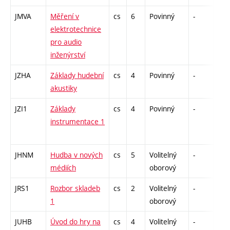
JMVA
Měření v
cs
6
Povinný
-
zá,z
elektrotechnice
pro audio
inženýrství
JZHA
Základy hudební
cs
4
Povinný
-
zá
akustiky
JZI1
Základy
cs
4
Povinný
-
zá
instrumentace 1
JHNM
Hudba v nových
cs
5
Volitelný
-
zk
médiích
oborový
JRS1
Rozbor skladeb
cs
2
Volitelný
-
zá
1
oborový
JUHB
Úvod do hry na
cs
4
Volitelný
-
zá