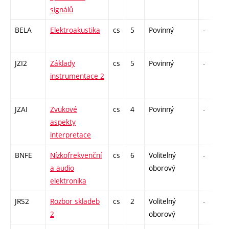
signálů
BELA
Elektroakustika
cs
5
Povinný
-
JZI2
Základy
cs
5
Povinný
-
instrumentace 2
JZAI
Zvukové
cs
4
Povinný
-
aspekty
interpretace
BNFE
Nízkofrekvenční
cs
6
Volitelný
-
a audio
oborový
elektronika
JRS2
Rozbor skladeb
cs
2
Volitelný
-
2
oborový