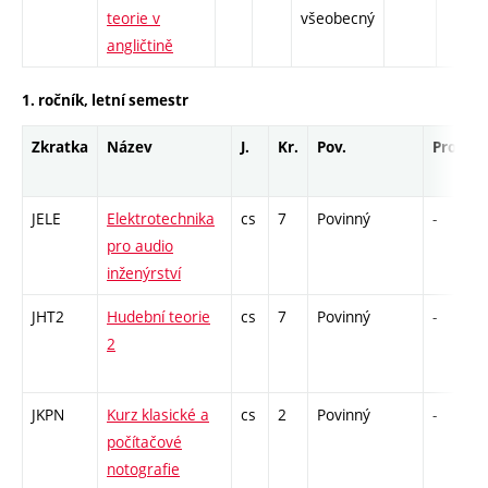
teorie v
všeobecný
angličtině
1. ročník, letní semestr
Zkratka
Název
J.
Kr.
Pov.
Prof.
JELE
Elektrotechnika
cs
7
Povinný
-
pro audio
inženýrství
JHT2
Hudební teorie
cs
7
Povinný
-
2
JKPN
Kurz klasické a
cs
2
Povinný
-
počítačové
notografie