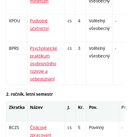
minimum
všeobecný
XPOU
Podvojné
cs
4
Volitelný
-
zk
účetnictví
všeobecný
BPRS
Psychologické
cs
3
Volitelný
-
zá
praktikum
všeobecný
osobnostního
rozvoje a
sebepoznání
2. ročník, letní semestr
Zkratka
Název
J.
Kr.
Pov.
Prof.
BCZS
Číslicové
cs
5
Povinný
-
zpracování