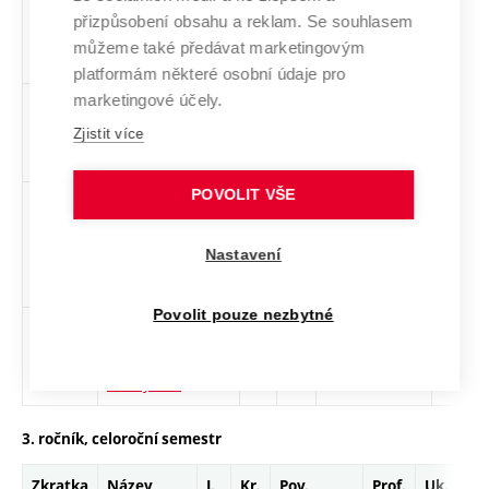
XPOU
Podvojné
cs
4
Volitelný
-
přizpůsobení obsahu a reklam. Se souhlasem
účetnictví
všeobecný
můžeme také předávat marketingovým
platformám některé osobní údaje pro
marketingové účely.
BRKJ
Řízení a kontrola
cs
3
Volitelný
-
jakosti
všeobecný
Zjistit více
POVOLIT VŠE
XAN4
Angličtina pro
cs
2
Volitelný
-
bakaláře -
všeobecný
Nastavení
středně pokročilí
2
Povolit pouze nezbytné
XAEI
Angličtina pro
cs,
2
Volitelný
-
elektrotechnické
en
všeobecný
inženýrství
3. ročník, celoroční semestr
Zkratka
Název
J.
Kr.
Pov.
Prof.
Uk.
H