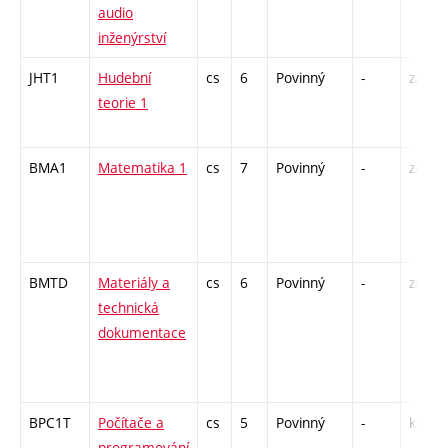
audio
inženýrství
JHT1
Hudební
cs
6
Povinný
-
zá
teorie 1
BMA1
Matematika 1
cs
7
Povinný
-
zá,zk
BMTD
Materiály a
cs
6
Povinný
-
zá,zk
technická
dokumentace
BPC1T
Počítače a
cs
5
Povinný
-
kl
programování