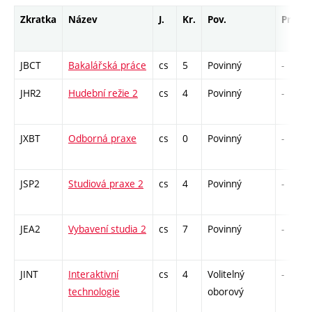
Zkratka
Název
J.
Kr.
Pov.
Prof.
JBCT
Bakalářská práce
cs
5
Povinný
-
JHR2
Hudební režie 2
cs
4
Povinný
-
JXBT
Odborná praxe
cs
0
Povinný
-
JSP2
Studiová praxe 2
cs
4
Povinný
-
JEA2
Vybavení studia 2
cs
7
Povinný
-
JINT
Interaktivní
cs
4
Volitelný
-
technologie
oborový