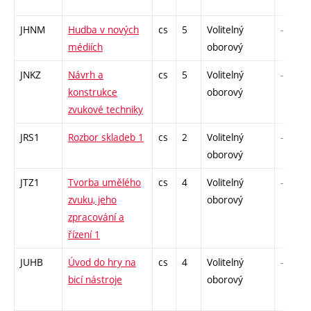
JHNM
Hudba v nových
cs
5
Volitelný
-
médiích
oborový
JNKZ
Návrh a
cs
5
Volitelný
-
konstrukce
oborový
zvukové techniky
JRS1
Rozbor skladeb 1
cs
2
Volitelný
-
oborový
JTZ1
Tvorba umělého
cs
4
Volitelný
-
zvuku, jeho
oborový
zpracování a
řízení 1
JUHB
Úvod do hry na
cs
4
Volitelný
-
bicí nástroje
oborový