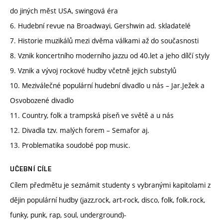
do jiných měst USA, swingová éra
6. Hudební revue na Broadwayi, Gershwin ad. skladatelé
7. Historie muzikálů mezi dvěma válkami až do současnosti
8. Vznik koncertního moderního jazzu od 40.let a jeho dílčí styly
9. Vznik a vývoj rockové hudby včetně jejich substylů
10. Meziválečné populární hudební divadlo u nás – Jar.Ježek a
Osvobozené divadlo
11. Country, folk a trampská píseň ve světě a u nás
12. Divadla tzv. malých forem – Semafor aj.
13. Problematika soudobé pop music.
UČEBNÍ CÍLE
Cílem předmětu je seznámit studenty s vybranými kapitolami z
dějin populární hudby (jazz,rock, art-rock, disco, folk, folk.rock,
funky, punk, rap, soul, underground)-