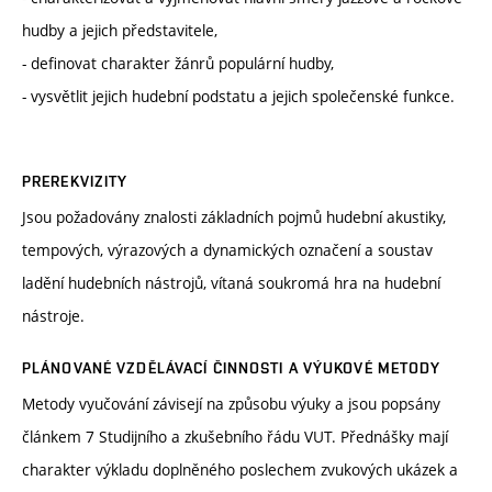
hudby a jejich představitele,
- definovat charakter žánrů populární hudby,
- vysvětlit jejich hudební podstatu a jejich společenské funkce.
PREREKVIZITY
Jsou požadovány znalosti základních pojmů hudební akustiky,
tempových, výrazových a dynamických označení a soustav
ladění hudebních nástrojů, vítaná soukromá hra na hudební
nástroje.
PLÁNOVANÉ VZDĚLÁVACÍ ČINNOSTI A VÝUKOVÉ METODY
Metody vyučování závisejí na způsobu výuky a jsou popsány
článkem 7 Studijního a zkušebního řádu VUT. Přednášky mají
charakter výkladu doplněného poslechem zvukových ukázek a