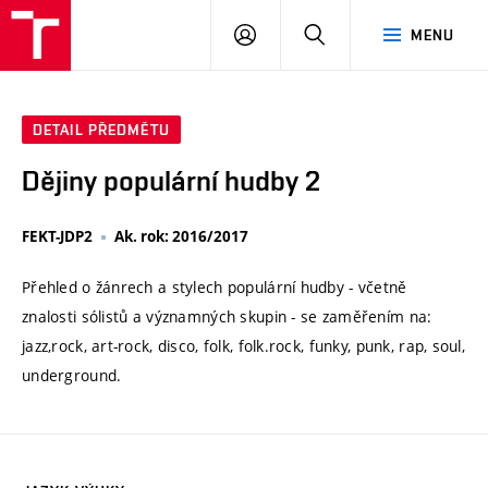
VUT
PŘIHLÁSIT
HLEDAT
MENU
SE
DETAIL PŘEDMĚTU
Dějiny populární hudby 2
FEKT-JDP2
Ak. rok: 2016/2017
Přehled o žánrech a stylech populární hudby - včetně
znalosti sólistů a významných skupin - se zaměřením na:
jazz,rock, art-rock, disco, folk, folk.rock, funky, punk, rap, soul,
underground.