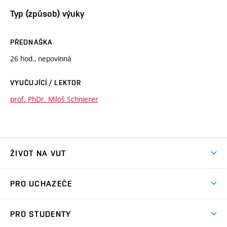
Typ (způsob) výuky
PŘEDNÁŠKA
26 hod., nepovinná
VYUČUJÍCÍ / LEKTOR
prof. PhDr. Miloš Schnierer
ŽIVOT NA VUT
Atmosféra VUT
PRO UCHAZEČE
Prostory školy
Proč na VUT
Koleje
PRO STUDENTY
Studijní programy