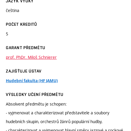
JAZYK VÝUKY
čeština
POČET KREDITŮ
5
GARANT PŘEDMĚTU
prof. PhDr. Miloš Schnierer
ZAJIŠŤUJE ÚSTAV
Hudební fakulta (HF JAMU)
VÝSLEDKY UČENÍ PŘEDMĚTU
Absolvent předmětu je schopen:
- vyjmenovat a charakterizovat představitele a soubory
hudebních skupin, orchestrů žánrů populární hudby,
- charakterizovat a vyjmenovat hlavní směry jazzové a rockové