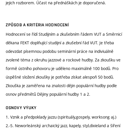
jejich rozborem. Účast na přednáškách je doporučená.
ZPŮSOB A KRITÉRIA HODNOCENÍ
Hodnocení se řídí Studijním a zkušebním řádem VUT a Směrnicí
děkana FEKT doplňující studijní a zkušební řád VUT. Je třeba
odevzdat písemnou podobu seminární práce na indiviuálně
zvolené téma z okruhu jazzové a rockové hudby. Za zkoušku ve
formě ústního pohovoru je uděleno maximálně 100 bodů. Pro
úspěšné složení zkoušky je potřeba získat alespoň 50 bodů.
Zkouška je zaměřena na znalosti dějin populární hudby podle
osnov předmětů Dějiny populární hudby 1 a 2.
OSNOVY VÝUKY
1. Vznik a předpoklady jazzu (spirituály,gospely, worksong aj.)
2.-5. Neworleánský archaický jazz, kapely, styl,dixieland a šíření