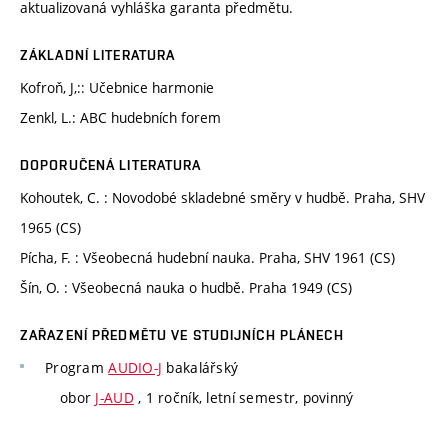
aktualizovaná vyhláška garanta předmětu.
ZÁKLADNÍ LITERATURA
Kofroň, J,:: Učebnice harmonie
Zenkl, L.: ABC hudebních forem
DOPORUČENÁ LITERATURA
Kohoutek, C. : Novodobé skladebné směry v hudbě. Praha, SHV
1965 (CS)
Pícha, F. : Všeobecná hudební nauka. Praha, SHV 1961 (CS)
Šín, O. : Všeobecná nauka o hudbě. Praha 1949 (CS)
ZAŘAZENÍ PŘEDMĚTU VE STUDIJNÍCH PLÁNECH
Program
AUDIO-J
bakalářský
obor
J-AUD
, 1 ročník, letní semestr, povinný