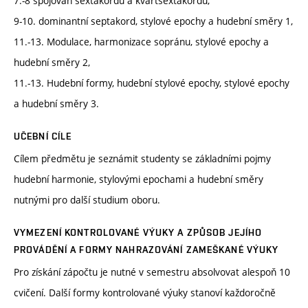
7.-8 spojován sextakordů a kvartsextakordů,
9-10. dominantní septakord, stylové epochy a hudební směry 1,
11.-13. Modulace, harmonizace sopránu, stylové epochy a
hudební směry 2,
11.-13. Hudební formy, hudební stylové epochy, stylové epochy
a hudební směry 3.
UČEBNÍ CÍLE
Cílem předmětu je seznámit studenty se základními pojmy
hudební harmonie, stylovými epochami a hudební směry
nutnými pro další studium oboru.
VYMEZENÍ KONTROLOVANÉ VÝUKY A ZPŮSOB JEJÍHO
PROVÁDĚNÍ A FORMY NAHRAZOVÁNÍ ZAMEŠKANÉ VÝUKY
Pro získání zápočtu je nutné v semestru absolvovat alespoň 10
cvičení. Další formy kontrolované výuky stanoví každoročně