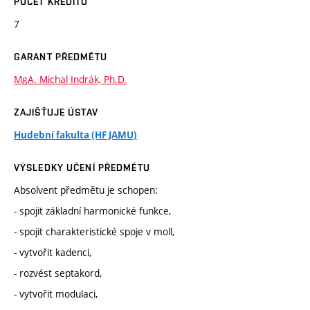
POČET KREDITŮ
7
GARANT PŘEDMĚTU
MgA. Michal Indrák, Ph.D.
ZAJIŠŤUJE ÚSTAV
Hudební fakulta (HF JAMU)
VÝSLEDKY UČENÍ PŘEDMĚTU
Absolvent předmětu je schopen:
- spojit základní harmonické funkce,
- spojit charakteristické spoje v moll,
- vytvořit kadenci,
- rozvést septakord,
- vytvořit modulaci,