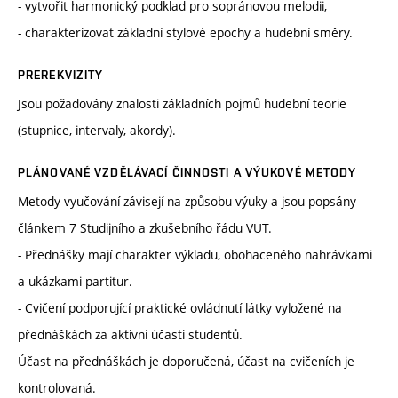
- vytvořit harmonický podklad pro sopránovou melodii,
- charakterizovat základní stylové epochy a hudební směry.
PREREKVIZITY
Jsou požadovány znalosti základních pojmů hudební teorie
(stupnice, intervaly, akordy).
PLÁNOVANÉ VZDĚLÁVACÍ ČINNOSTI A VÝUKOVÉ METODY
Metody vyučování závisejí na způsobu výuky a jsou popsány
článkem 7 Studijního a zkušebního řádu VUT.
- Přednášky mají charakter výkladu, obohaceného nahrávkami
a ukázkami partitur.
- Cvičení podporující praktické ovládnutí látky vyložené na
přednáškách za aktivní účasti studentů.
Účast na přednáškách je doporučená, účast na cvičeních je
kontrolovaná.