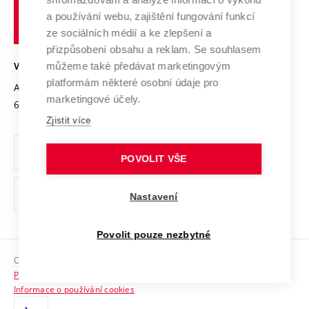
Udržitelná univerzita
učení
Služby univerzity
Transfer znalostí
a používání webu, zajištění fungování funkcí
technické
Podnikavá univerzita / ContriBUTe
Mezinárodní dohody
ze sociálních médií a ke zlepšení a
Open Science
v
Bezpečná univerzita
přizpůsobení obsahu a reklam. Se souhlasem
Univerzitní sítě
Brně
Projekty
můžeme také předávat marketingovým
VYSOKÉ UČENÍ TECHNICKÉ V BRNĚ
Vyznamenání
platformám některé osobní údaje pro
Projekty ze strukturálních fondů
Antonínská 548/1
www.vut.cz
marketingové účely.
Organizační struktura
602 00 Brno
vut@vutbr.cz
Specifický výzkum
Zjistit více
Úřední deska
Ochrana osobních údajů
POVOLIT VŠE
(externí
Pracovní příležitosti
Nastavení
odkaz)
Podpora a rozvoj zaměstnanců a studujících
Povolit pouze nezbytné
Rovné příležitosti
Copyright © 2026 VUT
Sociální bezpečí
Prohlášení o přístupnosti
HR Award
Informace o používání cookies