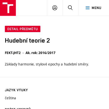
VUT
PŘIHLÁSIT
HLEDAT
MENU
SE
DETAIL PŘEDMĚTU
Hudební teorie 2
FEKT-JHT2
Ak. rok: 2016/2017
Základy harmonie, stylové epochy a hudební směry.
JAZYK VÝUKY
čeština