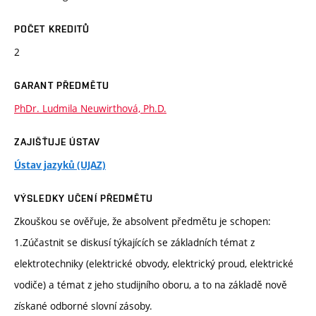
POČET KREDITŮ
2
GARANT PŘEDMĚTU
PhDr. Ludmila Neuwirthová, Ph.D.
ZAJIŠŤUJE ÚSTAV
Ústav jazyků (UJAZ)
VÝSLEDKY UČENÍ PŘEDMĚTU
Zkouškou se ověřuje, že absolvent předmětu je schopen:
1.Zúčastnit se diskusí týkajících se základních témat z
elektrotechniky (elektrické obvody, elektrický proud, elektrické
vodiče) a témat z jeho studijního oboru, a to na základě nově
získané odborné slovní zásoby.