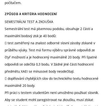
počítačem.
ZPŮSOB A KRITÉRIA HODNOCENÍ
SEMESTRÁLNI TEST A ZKOUŠKA
Semestrální test má písemnou podobu, obsahuje 2 části a
maximální bodový zisk je 40 bodů:
 test zaměřený na znalost odborné slovní zásoby získané v
průběhu výuky. Test má formu výběru správné odpovědi ze
čtyř možností a je hodnocený maximálně 20 body. Při špatné
odpovědi se odečítá 0,3 bodu. V žádné jiné části hodnocení
předmětu XAEI se mínusové body neodečítají.
 doplňování chybějících slov do technického textu hodnocené
maximálně 20 body.
Při práci s testem studentům není umožněno používat slovník.
Aby se student mohl zaregistrovat na zkoušku, musí získat