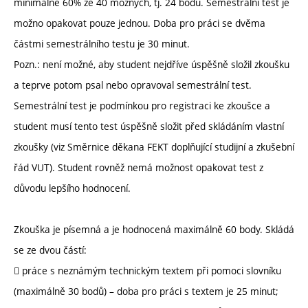
minimálně 60% ze 40 možných, tj. 24 bodů. Semestrální test je
možno opakovat pouze jednou. Doba pro práci se dvěma
částmi semestrálního testu je 30 minut.
Pozn.: není možné, aby student nejdříve úspěšně složil zkoušku
a teprve potom psal nebo opravoval semestrální test.
Semestrální test je podmínkou pro registraci ke zkoušce a
student musí tento test úspěšně složit před skládáním vlastní
zkoušky (viz Směrnice děkana FEKT doplňující studijní a zkušební
řád VUT). Student rovněž nemá možnost opakovat test z
důvodu lepšího hodnocení.
Zkouška je písemná a je hodnocená maximálně 60 body. Skládá
se ze dvou částí:
 práce s neznámým technickým textem při pomoci slovníku
(maximálně 30 bodů) – doba pro práci s textem je 25 minut;