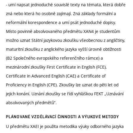
- umí napsat jednoduché souvislé texty na témata, která dobře
zná nebo která ho osobně zajímají. Zná základy formální a
neformální korespondence a umí psát jednoduché dopisy.
Místo povinně absolvovaného předmětu XAN4 je studentům
možno uznat Státní jazykovou zkoušku všeobecnou z angličtiny,
maturitní zkoušku z anglického jazyka vyšší úrovně obtížnosti
(B2 Společného evropského referenčního rámce) a
mezinárodní zkoušky First Certificate in English (FCE),
Certificate in Advanced English (CAE) a Certificate of
Proficiency in English (CPE). Zkoušky lze uznat do pěti let od
jejich konání. Uznání zkoušky se řídí vyhláškou FEKT „Uznávání
absolvovaných předmětů“.
PLÁNOVANÉ VZDĚLÁVACÍ ČINNOSTI A VÝUKOVÉ METODY
U předmětu XAEI je použita metodika výuky odborného jazyka