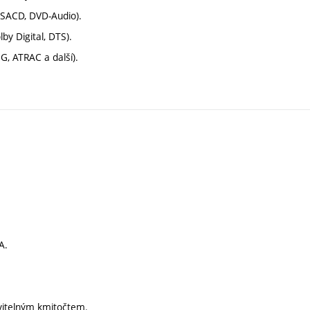
 SACD, DVD-Audio).
by Digital, DTS).
, ATRAC a další).
A.
avitelným kmitočtem.