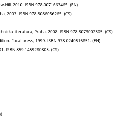
raw-Hill, 2010. ISBN 978-0071663465. (EN)
raha, 2003. ISBN 978-8086056265. (CS)
echnická literatura, Praha, 2008. ISBN 978-8073002305. (CS)
tion. Focal press, 1999. ISBN 978-0240516851. (EN)
01. ISBN 859-1459280805. (CS)
m)