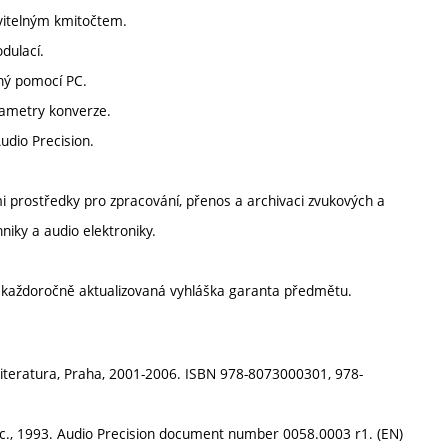
avitelným kmitočtem.
dulací.
ený pomocí PC.
rametry konverze.
dio Precision.
 prostředky pro zpracování, přenos a archivaci zvukových a
hniky a audio elektroniky.
í každoročně aktualizovaná vyhláška garanta předmětu.
á literatura, Praha, 2001-2006. ISBN 978-8073000301, 978-
c., 1993. Audio Precision document number 0058.0003 r1. (EN)