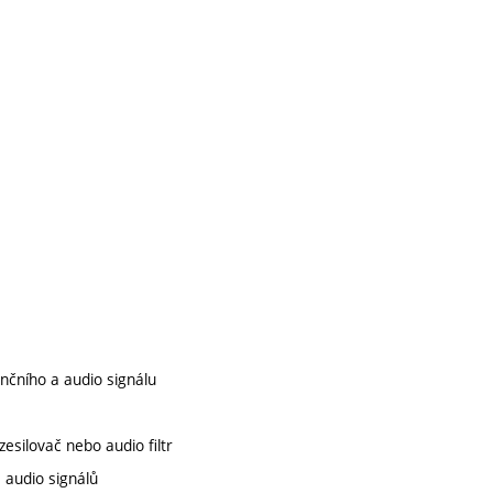
enčního a audio signálu
esilovač nebo audio filtr
a audio signálů