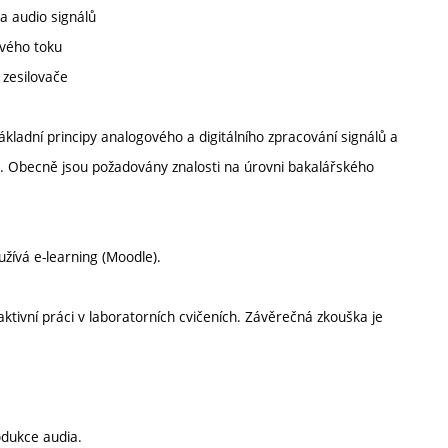
 a audio signálů
ového toku
 zesilovače
ákladní principy analogového a digitálního zpracování signálů a
u. Obecně jsou požadovány znalosti na úrovni bakalářského
žívá e-learning (Moodle).
tivní práci v laboratorních cvičeních. Závěrečná zkouška je
odukce audia.