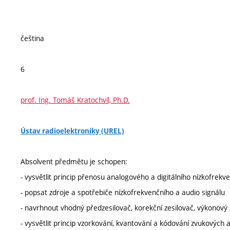
čeština
6
prof. Ing. Tomáš Kratochvíl, Ph.D.
Ústav radioelektroniky (UREL)
Absolvent předmětu je schopen:
- vysvětlit princip přenosu analogového a digitálního nízkofrekv
- popsat zdroje a spotřebiče nízkofrekvenčního a audio signálu
- navrhnout vhodný předzesilovač, korekční zesilovač, výkonový z
- vysvětlit princip vzorkování, kvantování a kódování zvukových 