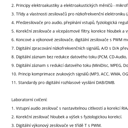
2. Principy elektroakustiky a elektroakustických měničů - mikro
3. Třídy a vlastnosti zesilovačů pro nízkofrekvenční elektroniku (A
4. Předzesilovače pro audio, přepínání vstupů, fyziologická regul
5. Korekční zesilovače a vícepásmové filtry, korekce hloubek a v
6. Koncové a výkonové zesilovače, digitální zesilovače s PWM mo
7. Digitální zpracování nízkofrekvenčních signálů, A/D s D/A pře
8. Digitální záznam bez redukce datového toku (PCM, CD-Audio,
9. Digitální záznam s redukcí datového toku (MiniDisc, MPEG, Dol
10. Princip komprimace zvukových signálů (MP3, ACC, WMA, OGG
11. Standardy pro digitální rozhlasové vysílání DAB/DMB.
Laboratorní cvičení:
1. Vstupní audio zesilovač s nastavitelnou citlivostí a korekcí RIA
2. Korekční zesilovač hloubek a výšek s fyziologickou korekcí.
3. Digitální výkonový zesilovače ve třídě T s PWM.