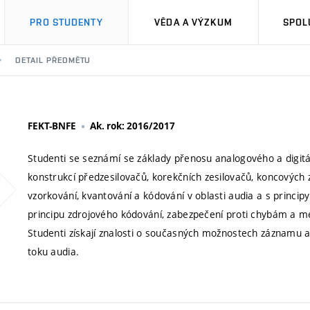
PRO STUDENTY
VĚDA A VÝZKUM
SPOL
DETAIL PŘEDMĚTU
FEKT-BNFE
Ak. rok: 2016/2017
Studenti se seznámí se základy přenosu analogového a digitál
konstrukcí předzesilovačů, korekčních zesilovačů, koncových z
vzorkování, kvantování a kódování v oblasti audia a s princi
principu zdrojového kódování, zabezpečení proti chybám a m
Studenti získají znalosti o současných možnostech záznamu 
toku audia.