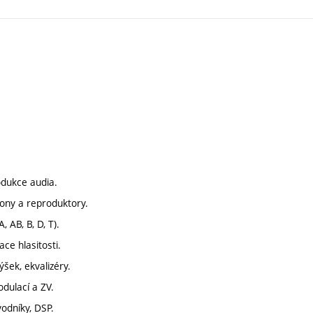
odukce audia.
fony a reproduktory.
, AB, B, D, T).
ace hlasitosti.
ýšek, ekvalizéry.
dulací a ZV.
vodníky, DSP.