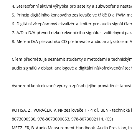
4. Stereofonní aktivní výhybka pro satelity a subwoofer s nast
5. Princip digitálního koncového zesilovače ve třídě D a PWM mo
6. Digitální vícepásmový ekvalizér a limiter pro audio signál říz
7. A/D a D/A převod nízkofrekvenčního signálu s volitelnými pa
8. Měření D/A převodníku CD přehrávače audio analyzátorem Au
Cílem předmětu je seznámit studenty s metodami a technickými
audio signálů v oblasti analogové a digitální nízkofrekvenční tec
Vymezení kontrolované výuky a způsob jejího provádění stanov
KOTISA, Z., VORÁČEK, V. NF zesilovače 1 - 4 díl. BEN - technick
8073000530, 978-8073000653, 978-8073002114. (CS)
METZLER, B. Audio Measurement Handbook. Audio Presision, In