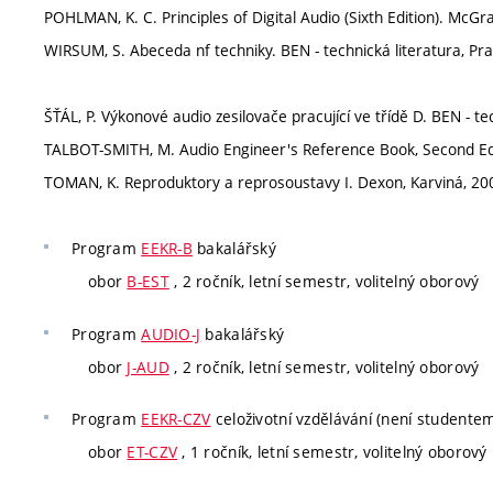
POHLMAN, K. C. Principles of Digital Audio (Sixth Edition). McG
WIRSUM, S. Abeceda nf techniky. BEN - technická literatura, P
ŠŤÁL, P. Výkonové audio zesilovače pracující ve třídě D. BEN - t
TALBOT-SMITH, M. Audio Engineer's Reference Book, Second Edi
TOMAN, K. Reproduktory a reprosoustavy I. Dexon, Karviná, 20
Program
EEKR-B
bakalářský
obor
B-EST
, 2 ročník, letní semestr, volitelný oborový
Program
AUDIO-J
bakalářský
obor
J-AUD
, 2 ročník, letní semestr, volitelný oborový
Program
EEKR-CZV
celoživotní vzdělávání (není studente
obor
ET-CZV
, 1 ročník, letní semestr, volitelný oborový