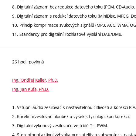
8. Digitální záznam bez redukce datového toku (PCM, CD-Audio,
9. Digitální záznam s redukcí datového toku (MiniDisc, MPEG, Dol
10. Princip komprimace zvukových signálů (MP3, ACC, WMA, OGG
11. Standardy pro digitální rozhlasové vysílání DAB/DMB.
26 hod., povinná
Ing. Ondřej Kaller, Ph.D.
Ing. Jan Kufa, Ph.D.
1. Vstupní audio zesilovač s nastavitelnou citlivostí a korekcí RIA
2. Korekční zesilovač hloubek a výšek s fyziologickou korekcí.
3. Digitální výkonový zesilovače ve třídě T s PWM.
4. Stereofonní aktivní výhybka pro satelity a subwoofer s nast