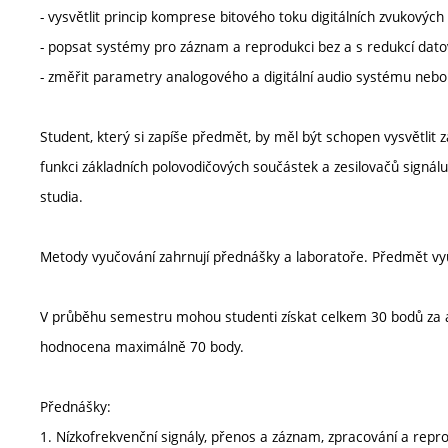
- vysvětlit princip komprese bitového toku digitálních zvukových
- popsat systémy pro záznam a reprodukci bez a s redukcí dat
- změřit parametry analogového a digitální audio systému nebo
Student, který si zapíše předmět, by měl být schopen vysvětlit z
funkci základních polovodičových součástek a zesilovačů signál
studia.
Metody vyučování zahrnují přednášky a laboratoře. Předmět vyu
V průběhu semestru mohou studenti získat celkem 30 bodů za ak
hodnocena maximálně 70 body.
Přednášky:
1. Nízkofrekvenční signály, přenos a záznam, zpracování a repr