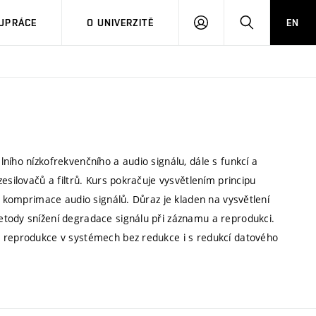
PŘIHLÁSIT
HLEDAT
UPRÁCE
O UNIVERZITĚ
EN
SE
ního nízkofrekvenčního a audio signálu, dále s funkcí a
esilovačů a filtrů. Kurs pokračuje vysvětlením principu
py komprimace audio signálů. Důraz je kladen na vysvětlení
etody snížení degradace signálu při záznamu a reprodukci.
a reprodukce v systémech bez redukce i s redukcí datového