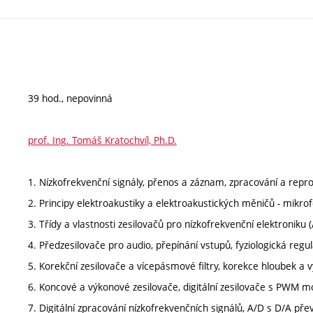
39 hod., nepovinná
prof. Ing. Tomáš Kratochvíl, Ph.D.
1. Nízkofrekvenční signály, přenos a záznam, zpracování a repr
2. Principy elektroakustiky a elektroakustických měničů - mikro
3. Třídy a vlastnosti zesilovačů pro nízkofrekvenční elektroniku (A
4. Předzesilovače pro audio, přepínání vstupů, fyziologická regul
5. Korekční zesilovače a vícepásmové filtry, korekce hloubek a v
6. Koncové a výkonové zesilovače, digitální zesilovače s PWM mo
7. Digitální zpracování nízkofrekvenčních signálů, A/D s D/A pře