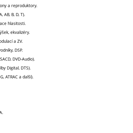
fony a reproduktory.
, AB, B, D, T).
ace hlasitosti.
ýšek, ekvalizéry.
dulací a ZV.
vodníky, DSP.
 SACD, DVD-Audio).
by Digital, DTS).
, ATRAC a další).
A.