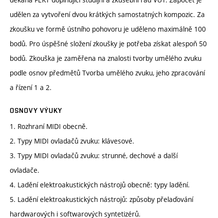
udělen za vytvoření dvou krátkých samostatných kompozic. Za
zkoušku ve formě ústního pohovoru je uděleno maximálně 100
bodů. Pro úspěšné složení zkoušky je potřeba získat alespoň 50
bodů. Zkouška je zaměřena na znalosti tvorby umělého zvuku
podle osnov předmětů Tvorba umělého zvuku, jeho zpracování
a řízení 1 a 2.
OSNOVY VÝUKY
1. Rozhraní MIDI obecně.
2. Typy MIDI ovladačů zvuku: klávesové.
3. Typy MIDI ovladačů zvuku: strunné, dechové a další
ovladače.
4. Ladění elektroakustických nástrojů obecně: typy ladění.
5. Ladění elektroakustických nástrojů: způsoby přelaďování
hardwarových i softwarových syntetizérů.