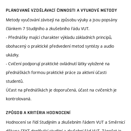
PLÁNOVANÉ VZDĚLÁVACÍ ČINNOSTI A VÝUKOVÉ METODY
Metody vyučování závisejí na způsobu výuky a jsou popsány
článkem 7 Studijního a zkušebního řádu VUT.
- Přednášky mající charakter výkladu základních principů,
obohacený o praktické předvedení metod syntézy a audio
ukázky.
- Cvičení podporují praktické ovládnutí látky vyložené na
přednáškách formou praktické práce za aktivní účasti
studentů.
Účast na přednáškách je doporučená, účast na cvičeních je
kontrolovaná.
ZPŮSOB A KRITÉRIA HODNOCENÍ
Hodnocení se řídí Studijním a zkušebním řádem VUT a Směrnicí
děkana FEKT doplňující studijní a zkušební řád VUT. Zápočet je