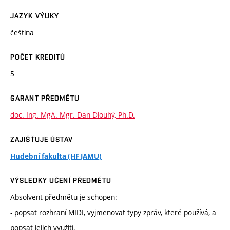
JAZYK VÝUKY
čeština
POČET KREDITŮ
5
GARANT PŘEDMĚTU
doc. Ing. MgA. Mgr. Dan Dlouhý, Ph.D.
ZAJIŠŤUJE ÚSTAV
Hudební fakulta (HF JAMU)
VÝSLEDKY UČENÍ PŘEDMĚTU
Absolvent předmětu je schopen:
- popsat rozhraní MIDI, vyjmenovat typy zpráv, které používá, a
popsat jejich využití,