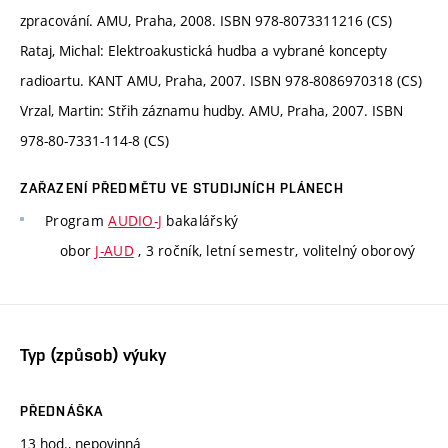
zpracování. AMU, Praha, 2008. ISBN 978-8073311216 (CS)
Rataj, Michal: Elektroakustická hudba a vybrané koncepty
radioartu. KANT AMU, Praha, 2007. ISBN 978-8086970318 (CS)
Vrzal, Martin: Střih záznamu hudby. AMU, Praha, 2007. ISBN
978-80-7331-114-8 (CS)
ZAŘAZENÍ PŘEDMĚTU VE STUDIJNÍCH PLÁNECH
Program
AUDIO-J
bakalářský
obor
J-AUD
, 3 ročník, letní semestr, volitelný oborový
Typ (způsob) výuky
PŘEDNÁŠKA
13 hod., nepovinná