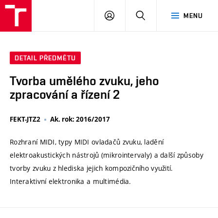
VUT
PŘIHLÁSIT
HLEDAT
MENU
SE
DETAIL PŘEDMĚTU
Tvorba umělého zvuku, jeho
zpracování a řízení 2
FEKT-JTZ2
Ak. rok: 2016/2017
Rozhraní MIDI, typy MIDI ovladačů zvuku, ladění
elektroakustických nástrojů (mikrointervaly) a další způsoby
tvorby zvuku z hlediska jejich kompozičního využití.
Interaktivní elektronika a multimédia.