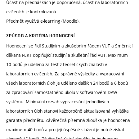
Účast na přednáškách je doporučená, účast na laboratorních
cvičeních je kontrolovaná.
Předmět využívá e-learning (Moodle).
ZPŮSOB A KRITÉRIA HODNOCENÍ
Hodnocení se řídí Studijním a zkušebním řádem VUT a Směrnicí
děkana FEKT doplňující studijní a zkušební řád VUT. Maximum
10 bodů je uděleno za test z teoretických znalostí v
laboratorních cvičeních. Za správné výsledky a vypracování
všech laboratorních úloh je uděleno dalších 24 bodů a 6 bodů
za zpracování samostatného úkolu v softwarovém DAW
systému. Minimální rozsah vypracování jednotlivých
laboratorních úloh stanoví každoročně aktualizovaná vyhláška
garanta předmětu. Závěrečná písemná zkouška je hodnocena
maximem 40 bodů a pro její úspěšné složení je nutné získat
alespoň 15 bodů. Závěrečná ústní zkouška je hodnocena