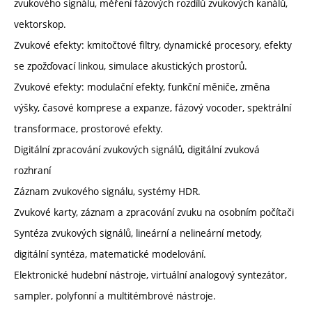
zvukového signálu, měření fázových rozdílů zvukových kanálů,
vektorskop.
Zvukové efekty: kmitočtové filtry, dynamické procesory, efekty
se zpožďovací linkou, simulace akustických prostorů.
Zvukové efekty: modulační efekty, funkční měniče, změna
výšky, časové komprese a expanze, fázový vocoder, spektrální
transformace, prostorové efekty.
Digitální zpracování zvukových signálů, digitální zvuková
rozhraní
Záznam zvukového signálu, systémy HDR.
Zvukové karty, záznam a zpracování zvuku na osobním počítači
Syntéza zvukových signálů, lineární a nelineární metody,
digitální syntéza, matematické modelování.
Elektronické hudební nástroje, virtuální analogový syntezátor,
sampler, polyfonní a multitémbrové nástroje.