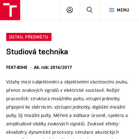
VUT
PŘIHLÁSIT
HLEDAT
MENU
SE
DETAIL PŘEDMĚTU
Studiová technika
FEKT-BSHE
Ak. rok: 2016/2017
Vztahy mezi subjektivními a objektivními vlastnostmi zvuku,
přenos zvukových signálů v elektrické soustavě. Režijní
pracoviště: struktura mixážního pultu, vstupní jednotky,
připojení ke sběrnicím, výstupní jednotky, digitální mixážní
pulty, DJ mixážní pulty. Měření a indikace úrovně, spektra a
amplitudové obálky zvukových signálů. Zvukové efekty:
ekvalizéry, dynamické procesory, simulace akustických