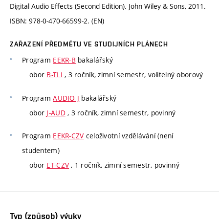
Digital Audio Effects (Second Edition). John Wiley & Sons, 2011.
ISBN: 978-0-470-66599-2. (EN)
ZAŘAZENÍ PŘEDMĚTU VE STUDIJNÍCH PLÁNECH
Program
EEKR-B
bakalářský
obor
B-TLI
, 3 ročník, zimní semestr, volitelný oborový
Program
AUDIO-J
bakalářský
obor
J-AUD
, 3 ročník, zimní semestr, povinný
Program
EEKR-CZV
celoživotní vzdělávání (není
studentem)
obor
ET-CZV
, 1 ročník, zimní semestr, povinný
Typ (způsob) výuky