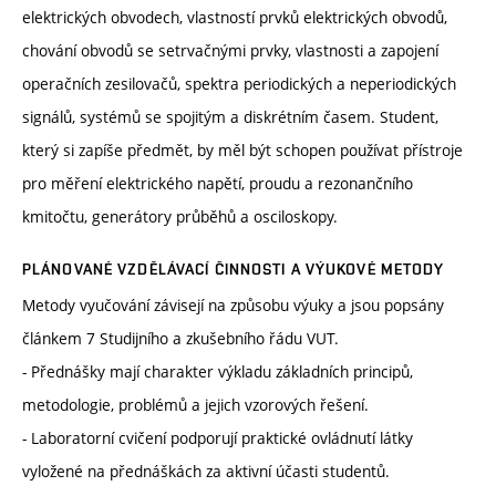
elektrických obvodech, vlastností prvků elektrických obvodů,
chování obvodů se setrvačnými prvky, vlastnosti a zapojení
operačních zesilovačů, spektra periodických a neperiodických
signálů, systémů se spojitým a diskrétním časem. Student,
který si zapíše předmět, by měl být schopen používat přístroje
pro měření elektrického napětí, proudu a rezonančního
kmitočtu, generátory průběhů a osciloskopy.
PLÁNOVANÉ VZDĚLÁVACÍ ČINNOSTI A VÝUKOVÉ METODY
Metody vyučování závisejí na způsobu výuky a jsou popsány
článkem 7 Studijního a zkušebního řádu VUT.
- Přednášky mají charakter výkladu základních principů,
metodologie, problémů a jejich vzorových řešení.
- Laboratorní cvičení podporují praktické ovládnutí látky
vyložené na přednáškách za aktivní účasti studentů.