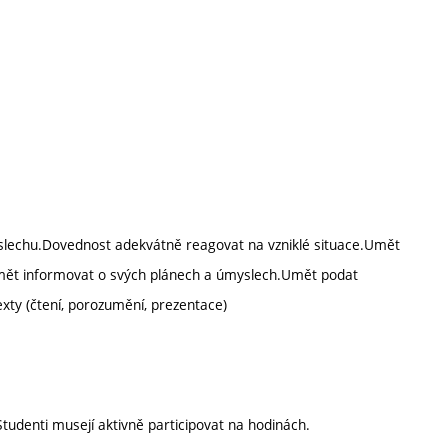
slechu.Dovednost adekvátně reagovat na vzniklé situace.Umět
Umět informovat o svých plánech a úmyslech.Umět podat
xty (čtení, porozumění, prezentace)
tudenti musejí aktivně participovat na hodinách.