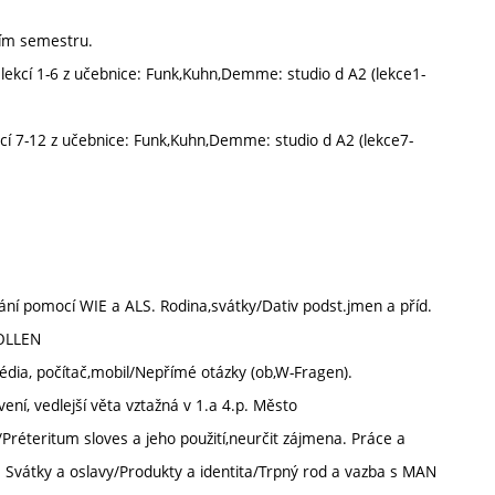
ním semestru.
ekcí 1-6 z učebnice: Funk,Kuhn,Demme: studio d A2 (lekce1-
cí 7-12 z učebnice: Funk,Kuhn,Demme: studio d A2 (lekce7-
nání pomocí WIE a ALS. Rodina,svátky/Dativ podst.jmen a příd.
SOLLEN
édia, počítač,mobil/Nepřímé otázky (ob,W-Fragen).
ení, vedlejší věta vztažná v 1.a 4.p. Město
Préteritum sloves a jeho použití,neurčit zájmena. Práce a
 Svátky a oslavy/Produkty a identita/Trpný rod a vazba s MAN