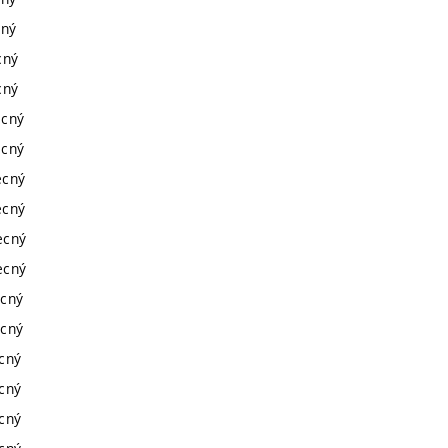
cný
cný
cný
ecný
ecný
ecný
ecný
ecný
ecný
ecný
ecný
ecný
ecný
ecný