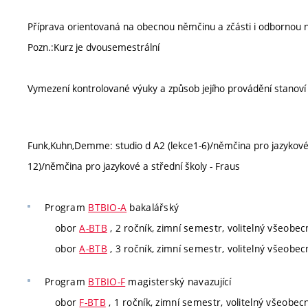
Příprava orientovaná na obecnou němčinu a zčásti i odbornou 
Pozn.:Kurz je dvousemestrální
Vymezení kontrolované výuky a způsob jejího provádění stanov
Funk,Kuhn,Demme: studio d A2 (lekce1-6)/němčina pro jazykové 
12)/němčina pro jazykové a střední školy - Fraus
Program
BTBIO-A
bakalářský
obor
A-BTB
, 2 ročník, zimní semestr, volitelný všeobec
obor
A-BTB
, 3 ročník, zimní semestr, volitelný všeobec
Program
BTBIO-F
magisterský navazující
obor
F-BTB
, 1 ročník, zimní semestr, volitelný všeobec