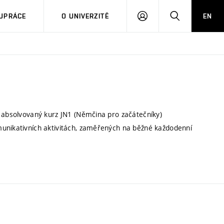
PŘIHLÁSIT
HLEDAT
UPRÁCE
O UNIVERZITĚ
EN
SE
a absolvovaný kurz JN1 (Němčina pro začátečníky)
munikativních aktivitách, zaměřených na běžné každodenní