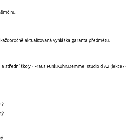
němčinu.
í každoročně aktualizovaná vyhláška garanta předmětu.
a střední školy - Fraus Funk,Kuhn,Demme: studio d A2 (lekce7-
ný
ný
ný