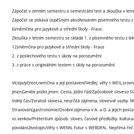
Zápočet v zimním semestru a semestrální test a zkouška v let
Zápočet se získává úspěšným absolvováním písemného testu z l
6)/němčina pro jazykové a střední školy - Fraus.
Zkouška v letním semestru se skládá 1. z písemného testu z lek
12)/němčina pro jazykové a střední školy - Fraus
2. z poslechového testu s úkoly na porozumění
3. z práce s originálním textem s úloly na porozumění
Vícejazyčnost,nemčina a její postavení/Vedlej. věty s WEIL,srov
jmen,Genitiv podst.jmen. Cesta, jízdní řád/Způsobové sloveso 
Volný čas/Zvratná slovesa, neurčitá zájmena, slovesné vazby. M
Stravování,gastronomie/Osobní zájmena v A. a D. a jejich postav
vs.venkov/Préteritum způsob. sloves, časové předložky. Kultura/
povolání,životopis/Věty s WENN, Futur s WERDEN,. Nepřímá řeč.