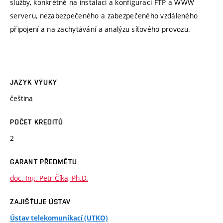
služby, konkrétně na instalaci a konfiguraci FTP a WWW
serveru, nezabezpečeného a zabezpečeného vzdáleného
připojení a na zachytávání a analýzu síťového provozu.
JAZYK VÝUKY
čeština
POČET KREDITŮ
2
GARANT PŘEDMĚTU
doc. Ing. Petr Číka, Ph.D.
ZAJIŠŤUJE ÚSTAV
Ústav telekomunikací (UTKO)