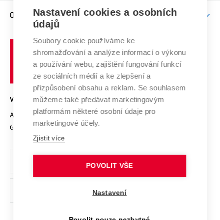
Zpracování osobních údajů uchazečů o studium
Firemní spolupráce
Mezinárodní vědecká rada
Nastavení cookies a osobních
O UNIVERZITĚ
Doktorské studium
Podpora podnikání
E-přihláška
údajů
Zahraniční spolupráce
Systém zajišťování kvality výzkumu
Profil univerzity
Spolupráce se školami
Soubory cookie používáme ke
Vysoké
Výzkumné infrastruktury
shromažďování a analýze informací o výkonu
Udržitelná univerzita
učení
Služby univerzity
Transfer znalostí
a používání webu, zajištění fungování funkcí
technické
Podnikavá univerzita / ContriBUTe
Mezinárodní dohody
ze sociálních médií a ke zlepšení a
Open Science
v
Bezpečná univerzita
přizpůsobení obsahu a reklam. Se souhlasem
Univerzitní sítě
Brně
Projekty
můžeme také předávat marketingovým
VYSOKÉ UČENÍ TECHNICKÉ V BRNĚ
Vyznamenání
platformám některé osobní údaje pro
Projekty ze strukturálních fondů
Antonínská 548/1
www.vut.cz
marketingové účely.
Organizační struktura
602 00 Brno
vut@vutbr.cz
Specifický výzkum
Zjistit více
Úřední deska
Ochrana osobních údajů
POVOLIT VŠE
(externí
Pracovní příležitosti
Nastavení
odkaz)
Podpora a rozvoj zaměstnanců a studujících
Povolit pouze nezbytné