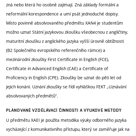
zná nebo která ho osobně zajímají. Zná základy formální a
neformální korespondence a umí psát jednoduché dopisy.
Místo povinně absolvovaného předmětu XAN4 je studentům
možno uznat Státní jazykovou zkoušku všeobecnou z angličtiny,
maturitní zkoušku z anglického jazyka vyšší úrovně obtížnosti
(B2 Společného evropského referenčního rámce) a
mezinárodní zkoušky First Certificate in English (FCE),
Certificate in Advanced English (CAE) a Certificate of
Proficiency in English (CPE). Zkoušky lze uznat do pěti let od
jejich konání. Uznání zkoušky se řídí vyhláškou FEKT „Uznávání
absolvovaných předmětů“.
PLÁNOVANÉ VZDĚLÁVACÍ ČINNOSTI A VÝUKOVÉ METODY
U předmětu XAEI je použita metodika výuky odborného jazyka
vycházející z komunikativního přístupu, který se zaměřuje jak na