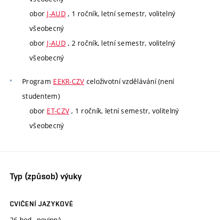
obor
J-AUD
, 1 ročník, letní semestr, volitelný
všeobecný
obor
J-AUD
, 2 ročník, letní semestr, volitelný
všeobecný
Program
EEKR-CZV
celoživotní vzdělávání (není
studentem)
obor
ET-CZV
, 1 ročník, letní semestr, volitelný
všeobecný
Typ (způsob) výuky
CVIČENÍ JAZYKOVÉ
26 hod., povinná